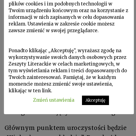
plików cookies i im podobnych technologii w
się obchody 11. Międzynarodowego Dnia
Twoim urządzeniu końcowym oraz na korzystanie z
informacji w nich zapisanych w celu dopasowania
Tłumacza połączone z dziesięcioleciem
reklam. Ustawienia w zakresie cookie możesz
Stowarzyszenia Tłumaczy Literatury.
zawsze zmienić w swojej przeglądarce.
W budynku Laboratorium przy ulicy
Ponadto klikając „Akceptuję”, wyrażasz zgodę na
Jazdów 2 przez cały dzień będzie można
wykorzystywanie swoich danych osobowych przez
spotkać się z tłumaczami literatury i
Zeszyty Literackie w celach marketingowych, w
tym wyświetlania reklam i treści dopasowanych do
poznać tajniki ich pracy. Wydarzenie
Twoich zainteresowań. Pamiętaj, że w każdym
rozpocznie się w samo południe
momencie możesz zmienić swoje ustawienia,
klikając w ten link.
pojedynkiem tłumaczy, w którym
Zmień ustawienia
Akceptuję
porównane zostaną dwa przekłady tego
samego tekstu z języka francuskiego.
Głównym punktem uroczystości będzie