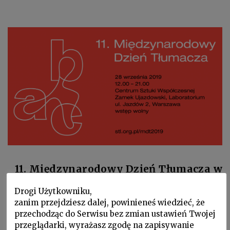
11. Międzynarodowy Dzień Tłumacza w
CSW Zamek Ujazdowski
Drogi Użytkowniku,
zanim przejdziesz dalej, powinieneś wiedzieć, że
28 września
w Centrum Sztuki
przechodząc do Serwisu bez zmian ustawień Twojej
przeglądarki, wyrażasz zgodę na zapisywanie
Współczesnej Zamek Ujazdowski odbędą