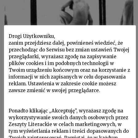
Drogi Użytkowniku,
zanim przejdziesz dalej, powinieneś wiedzieć, że
przechodząc do Serwisu bez zmian ustawień Twojej
przeglądarki, wyrażasz zgodę na zapisywanie
P 2019 nr 4, Palimpsest, Reportaż fotograficzny, Wydarzenia
plików cookies i im podobnych technologii w
Wystawa Krzysztofa Junga
Twoim urządzeniu końcowym oraz na korzystanie z
w Berlinie –
informacji w nich zapisanych w celu dopasowania
reklam. Ustawienia w zakresie cookie możesz
relacja fotograficzna
zawsze zmienić w swojej przeglądarce.
Prezentacja fotografii z wystawy „Krzysztof Jung.
Zeichnungen” (Krzysztof Jung. Rysunki) w
Ponadto klikając „Akceptuję”, wyrażasz zgodę na
berlińskim Schwules Museum (16 III – 1 VII 2019)
wykorzystywanie swoich danych osobowych przez
Zeszyty Literackie w celach marketingowych, w
tym wyświetlania reklam i treści dopasowanych do
Twoich zainteresowań. Pamiętaj, że w każdym