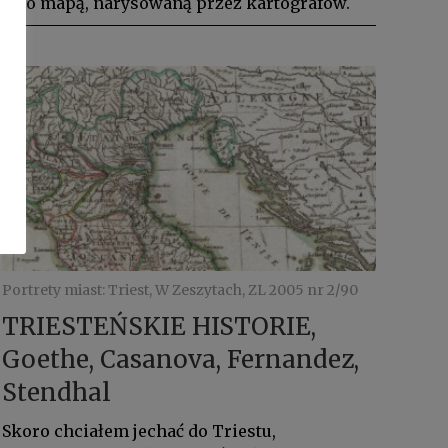
było mapą, narysowaną przez kartografów.
Portrety miast: Triest, W Zeszytach, ZL 2005 nr 2/90
TRIESTEŃSKIE HISTORIE,
Goethe, Casanova, Fernandez,
Stendhal
Skoro chciałem jechać do Triestu,