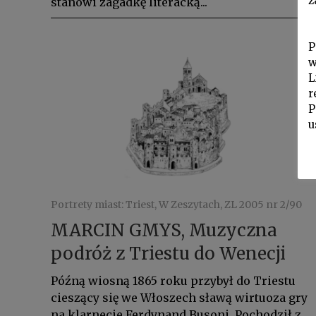
z
stanowi zagadkę literacką...
P
w
L
r
P
u
Portrety miast: Triest, W Zeszytach, ZL 2005 nr 2/90
MARCIN GMYS, Muzyczna
podróż z Triestu do Wenecji
Późną wiosną 1865 roku przybył do Triestu
cieszący się we Włoszech sławą wirtuoza gry
na klarnecie Ferdynand Busoni. Pochodził z