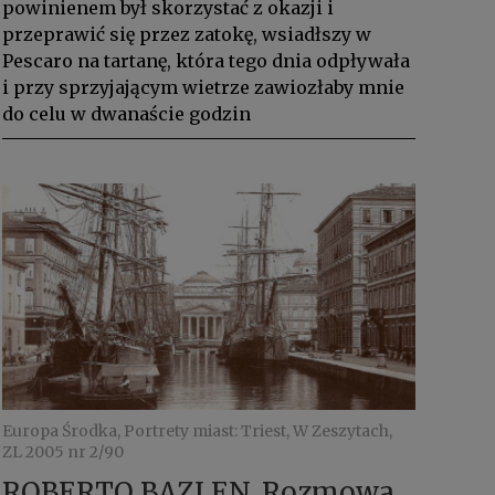
powinienem był skorzystać z okazji i
przeprawić się przez zatokę, wsiadłszy w
Pescaro na tartanę, która tego dnia odpływała
i przy sprzyjającym wietrze zawiozłaby mnie
do celu w dwanaście godzin
Europa Środka, Portrety miast: Triest, W Zeszytach,
ZL 2005 nr 2/90
ROBERTO BAZLEN, Rozmowa