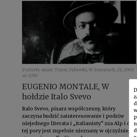
Portrety miast: Triest, Sylwetki, W Zeszytach, ZL 2005
nr 2/90
EUGENIO MONTALE, W
D
hołdzie Italo Svevo
z
d
Italo Svevo, pisarz współczesny, który
w
zaczyna budzić zainteresowanie i podziw
p
niejednego literata i „italianisty” zza Alp i do
n
d
tej pory jest zupełnie nieznany w ojczyźnie,