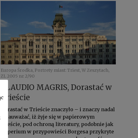
Europa Środka, Portrety miast: Triest, W Zeszytach,
ZL 2005 nr 2/90
CLAUDIO MAGRIS, Dorastać w
Trieście
ąc
Dorastać w Trieście znaczyło – i znaczy nadal
– zauważać, iż żyje się w papierowym
z
mieście, pod ochroną literatury, podobnie jak
imperium w przypowieści Borgesa przykryte