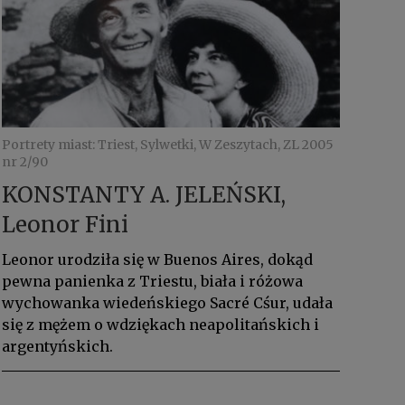
Portrety miast: Triest, Sylwetki, W Zeszytach, ZL 2005
nr 2/90
KONSTANTY A. JELEŃSKI,
Leonor Fini
Leonor urodziła się w Buenos Aires, dokąd
pewna panienka z Triestu, biała i różowa
wychowanka wiedeńskiego Sacré Cśur, udała
się z mężem o wdziękach neapolitańskich i
argentyńskich.