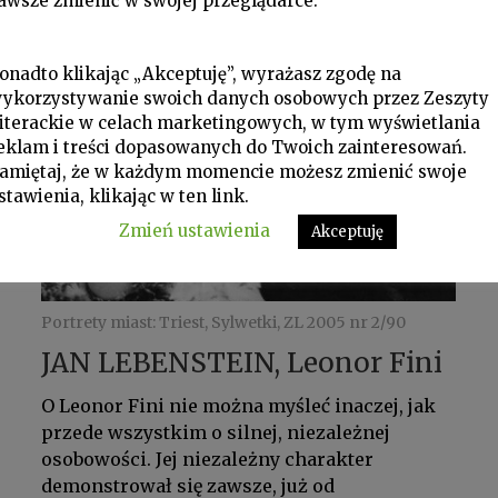
awsze zmienić w swojej przeglądarce.
przybywał do Triestu...
onadto klikając „Akceptuję”, wyrażasz zgodę na
ykorzystywanie swoich danych osobowych przez Zeszyty
iterackie w celach marketingowych, w tym wyświetlania
eklam i treści dopasowanych do Twoich zainteresowań.
amiętaj, że w każdym momencie możesz zmienić swoje
stawienia, klikając w ten link.
Zmień ustawienia
Akceptuję
Portrety miast: Triest, Sylwetki, ZL 2005 nr 2/90
JAN LEBENSTEIN, Leonor Fini
O Leonor Fini nie można myśleć inaczej, jak
przede wszystkim o silnej, niezależnej
osobowości. Jej niezależny charakter
demonstrował się zawsze, już od