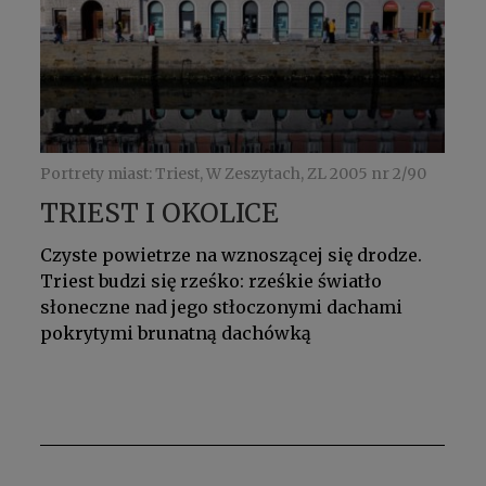
Portrety miast: Triest, W Zeszytach, ZL 2005 nr 2/90
TRIEST I OKOLICE
Czyste powietrze na wznoszącej się drodze.
Triest budzi się rześko: rześkie światło
słoneczne nad jego stłoczonymi dachami
pokrytymi brunatną dachówką