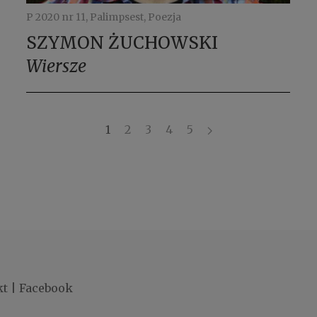
P 2020 nr 11, Palimpsest, Poezja
SZYMON ŻUCHOWSKI
Wiersze
1
2
3
4
5
kt
|
Facebook