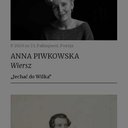
P 2020 nr 15, Palimpsest, Poezja
ANNA PIWKOWSKA
Wiersz
„Jechać do Wilka”