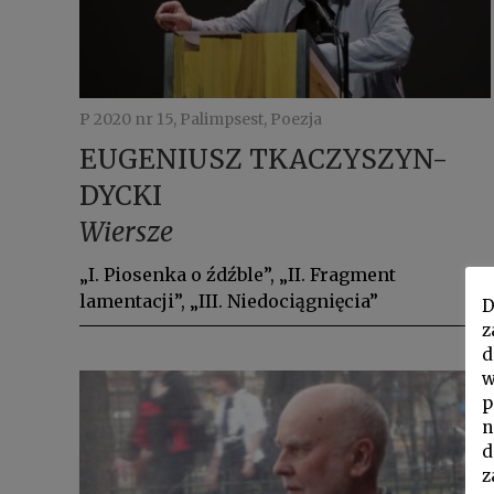
P 2020 nr 15, Palimpsest, Poezja
EUGENIUSZ TKACZYSZYN-
DYCKI
Wiersze
„I. Piosenka o źdźble”, „II. Fragment
lamentacji”, „III. Niedociągnięcia”
D
z
d
w
p
n
d
z