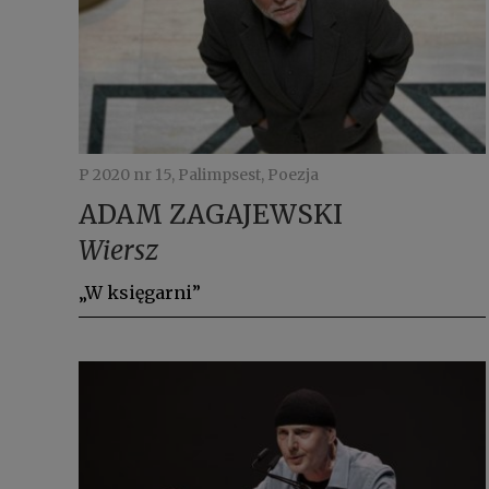
P 2020 nr 15, Palimpsest, Poezja
ADAM ZAGAJEWSKI
Wiersz
„W księgarni”