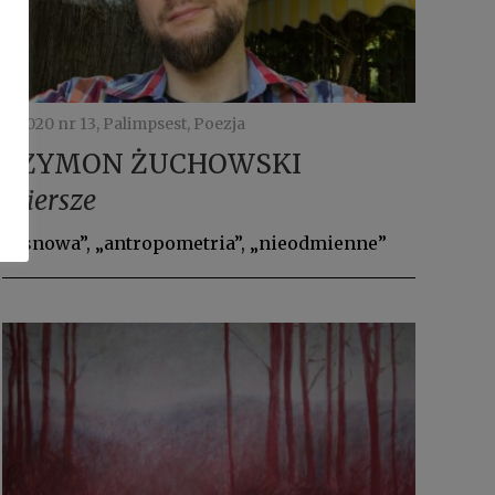
P 2020 nr 13, Palimpsest, Poezja
SZYMON ŻUCHOWSKI
Wiersze
„osnowa”, „antropometria”, „nieodmienne”