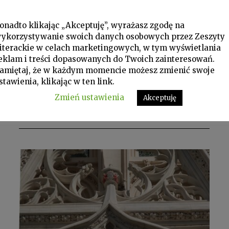
onadto klikając „Akceptuję”, wyrażasz zgodę na
ykorzystywanie swoich danych osobowych przez Zeszyty
iterackie w celach marketingowych, w tym wyświetlania
P 2020 nr 13, Palimpsest, Poezja
eklam i treści dopasowanych do Twoich zainteresowań.
amiętaj, że w każdym momencie możesz zmienić swoje
MICHEL HOUELLEBECQ
stawienia, klikając w ten link.
Wiersze
Zmień ustawienia
Akceptuję