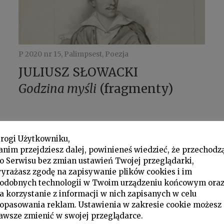
P 2020 nr 15, Palimpsest, Poezja
JULIUSZ SŁOWACKI
Godzina myśli
(fragmenty)
rogi Użytkowniku,
anim przejdziesz dalej, powinieneś wiedzieć, że przechodz
o Serwisu bez zmian ustawień Twojej przeglądarki,
yrażasz zgodę na zapisywanie plików cookies i im
odobnych technologii w Twoim urządzeniu końcowym ora
a korzystanie z informacji w nich zapisanych w celu
opasowania reklam. Ustawienia w zakresie cookie możesz
awsze zmienić w swojej przeglądarce.