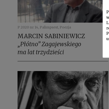
P
w
L
P 2020 nr 14, Palimpsest, Poezja
r
P
MARCIN SABINIEWICZ
u
„Płótno” Zagajewskiego
ma lat trzydzieści