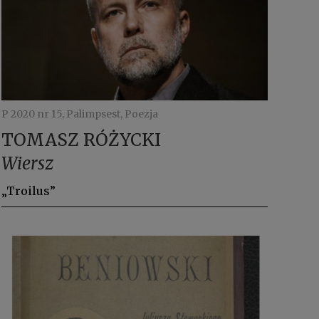
P 2020 nr 15, Palimpsest, Poezja
TOMASZ RÓŻYCKI
Wiersz
„Troilus”