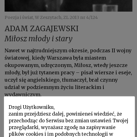
Poezja i świat, W Zeszytach, ZL 2013 nr 4/124
ADAM ZAGAJEWSKI
Miłosz młody i stary
Nawet w najtrudniejszym okresie, podczas II wojny
światowej, kiedy Warszawa była miastem
okupowanym, udręczonym, Miłosz, wtedy jesz­cze
młody, był już tytanem pracy – pisał wiersze i eseje,
uczył się angiel­skiego, tłumaczył, brał czynny
udział w podziemnym życiu literackim i
wydawniczym.
Drogi Użytkowniku,
zanim przejdziesz dalej, powinieneś wiedzieć, że
przechodząc do Serwisu bez zmian ustawień Twojej
przeglądarki, wyrażasz zgodę na zapisywanie
plików cookies i im podobnych technologii w