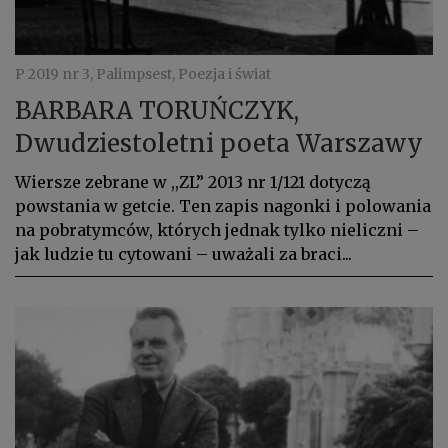
P 2019 nr 3, Palimpsest, Poezja i świat
BARBARA TORUŃCZYK,
Dwudziestoletni poeta Warszawy
Wiersze zebrane w ,,ZL” 2013 nr 1/121 dotyczą
powstania w getcie. Ten zapis nagonki i polowania
na pobratymców, których jednak tylko nieliczni –
jak ludzie tu cytowani – uważali za braci...