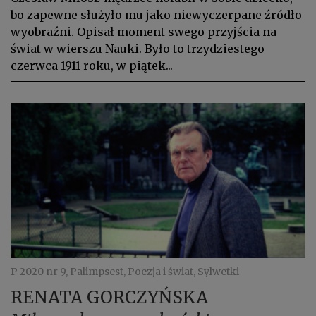
bo zapewne służyło mu jako niewyczerpane źródło
wyobraźni. Opisał moment swego przyjścia na
świat w wierszu Nauki. Było to trzydziestego
czerwca 1911 roku, w piątek...
P 2020 nr 9, Palimpsest, Poezja i świat, Sylwetki
RENATA GORCZYŃSKA