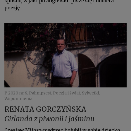
sposób, w jaki po angiel­sku pisze się i odbiera
poezję.
P 2020 nr 9, Palimpsest, Poezja i świat, Sylwetki,
Wspomnienia
RENATA GORCZYŃSKA
Girlanda z piwonii i jaśminu
Czesław Miłosz-mędrzec hołubił w sobie dziecko,