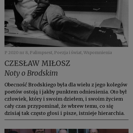
P 2020 nr 8, Palimpsest, Poezja i świat, Wspomnienia
CZESŁAW MIŁOSZ
Noty o Brodskim
Obecność Brodskiego była dla wielu z jego kolegów
poetów ostoją i jakby punktem odniesienia. Oto był
człowiek, który i swoim dziełem, i swoim życiem
cały czas przypominał, że wbrew temu, co się
dzisiaj tak często głosi i pisze, istnieje hierarchia.