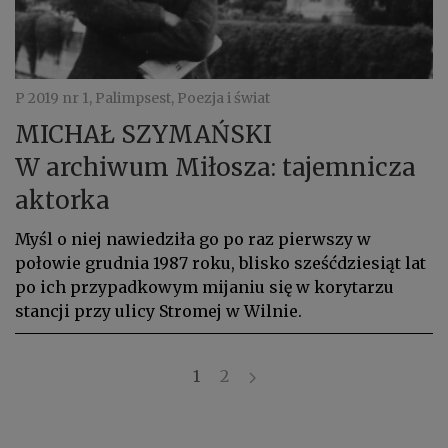
P 2019 nr 1, Palimpsest, Poezja i świat
MICHAŁ SZYMAŃSKI
W archiwum Miłosza: tajemnicza
aktorka
Myśl o niej nawiedziła go po raz pierwszy w
połowie grudnia 1987 roku, blisko sześćdziesiąt lat
po ich przypadkowym mijaniu się w korytarzu
stancji przy ulicy Stromej w Wilnie.
1
2