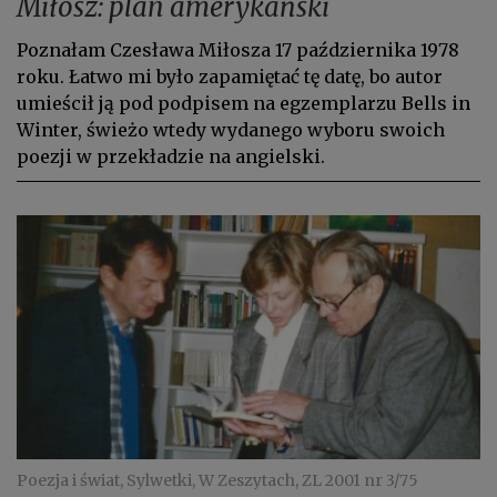
Miłosz: plan amerykański
Poznałam Czesława Miłosza 17 października 1978
roku. Łatwo mi było zapamiętać tę datę, bo autor
umieścił ją pod podpisem na egzemplarzu Bells in
Winter, świeżo wtedy wydanego wybo­ru swoich
poezji w przekładzie na angielski.
Poezja i świat, Sylwetki, W Zeszytach, ZL 2001 nr 3/75