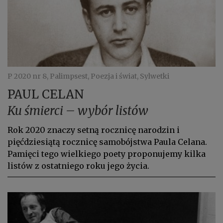
P 2020 nr 8, Palimpsest, Poezja i świat, Sylwetki
PAUL CELAN
Ku śmierci – wybór listów
Rok 2020 znaczy setną rocznicę narodzin i
pięćdziesiątą rocznicę samobójstwa Paula Celana.
Pamięci tego wielkiego poety proponujemy kilka
listów z ostatniego roku jego życia.