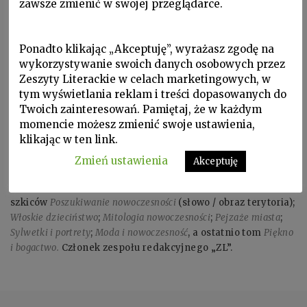
zawsze zmienić w swojej przeglądarce.
Ponadto klikając „Akceptuję”, wyrażasz zgodę na
wykorzystywanie swoich danych osobowych przez
Zeszyty Literackie w celach marketingowych, w
tym wyświetlania reklam i treści dopasowanych do
Twoich zainteresowań. Pamiętaj, że w każdym
momencie możesz zmienić swoje ustawienia,
klikając w ten link.
Zmień ustawienia
Akceptuję
ROBERTO SALVADORI, ur. 1943 we Florencji. Ogłosił tomy
szkiców
Poszukiwanie nowoczesności
(słowo / obraz terytoria);
Włoskie dzieciństwo
;
Mitologia nowoczesności
;
Pejzaże miasta
;
Sylwetki i portrety
;
Moda i nowoczesność
, a ostatnio tom
Piękno
i bogactwo.
Członek zespołu redakcyjnego „ZL”.