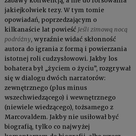
zabawy konwencją, a nie do forsowania
jakiejkolwiek tezy. W tym tomie
opowiadań, poprzedzającym o
kilkanaście lat powieść
Jeśli zimową nocą
podróżny
, wyraźnie widać skłonność
autora do igrania z formą i powierzania
istotnej roli cudzysłowowi. Jakby los
bohatera był „życiem o życiu”, rozgrywał
się w dialogu dwóch narratorów:
zewnętrznego (plus minus
wszechwiedzącego) i wewnętrznego
(niewiele wiedzącego), tożsamego z
Marcovaldem. Jakby nie usiłował być
biografią, tylko co najwyżej