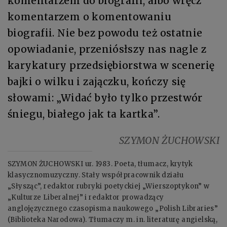
komentarzem do biografii, albo wręcz
komentarzem o komentowaniu
biografii. Nie bez powodu też ostatnie
opowiadanie, przeniósłszy nas nagle z
karykatury przedsiębiorstwa w scenerię
bajki o wilku i zajączku, kończy się
słowami: „Widać było tylko przestwór
śniegu, białego jak ta kartka”.
SZYMON ŻUCHOWSKI
SZYMON ŻUCHOWSKI ur. 1983. Poeta, tłumacz, krytyk
klasycznomuzyczny. Stały współpracownik działu
„Słysząc”, redaktor rubryki poetyckiej „Wierszoptykon” w
„Kulturze Liberalnej” i redaktor prowadzący
anglojęzycznego czasopisma naukowego „Polish Libraries”
(Biblioteka Narodowa). Tłumaczy m. in. literaturę angielską,