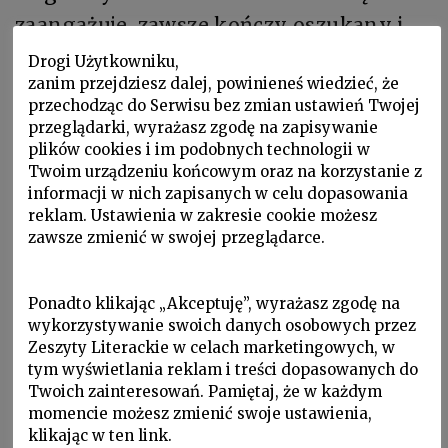
zaangażuje, zawsze kończy oszukany i
rozgoryczony. Ale mimo zwyczajnych
Drogi Użytkowniku,
zanim przejdziesz dalej, powinieneś wiedzieć, że
przyczyn jego cierpienie jest tym
przechodząc do Serwisu bez zmian ustawień Twojej
prawdziwsze, że przewlekłe; płytkie
przeglądarki, wyrażasz zgodę na zapisywanie
plików cookies i im podobnych technologii w
skaleczenie niekiedy ogniskuje uwagę
Twoim urządzeniu końcowym oraz na korzystanie z
bardziej niż poważna choroba, a na
informacji w nich zapisanych w celu dopasowania
bliznach nawet drobne rany gorzej się
reklam. Ustawienia w zakresie cookie możesz
zawsze zmienić w swojej przeglądarce.
goją.
Oderwanie od korzeni, zagubienie w
Ponadto klikając „Akceptuję”, wyrażasz zgodę na
wykorzystywanie swoich danych osobowych przez
rzeczywistości industrialnej, nieudane
Zeszyty Literackie w celach marketingowych, w
próby powrotu do źródeł, do natury — te
tym wyświetlania reklam i treści dopasowanych do
Twoich zainteresowań. Pamiętaj, że w każdym
tematy na początku XXI wieku, mimo
momencie możesz zmienić swoje ustawienia,
dekad eksploatacji, wciąż cieszą się
klikając w ten link.