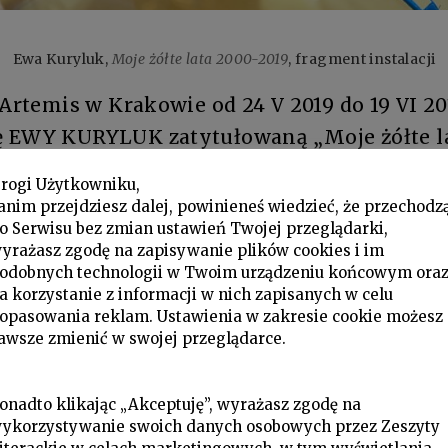
Ewa Kuryluk,
Moje żółte lata 2000-2019
, fragment instalacji
 Artemis w Krakowie od 24 V 2019 do 19 VI 2
 EWY KURYLUK zatytułowaną „Moje żółte la
rogi Użytkowniku,
anim przejdziesz dalej, powinieneś wiedzieć, że przechodz
o Serwisu bez zmian ustawień Twojej przeglądarki,
Ewa Ku
yrażasz zgodę na zapisywanie plików cookies i im
odobnych technologii w Twoim urządzeniu końcowym ora
po swojej wystawie „Moje żółte
a korzystanie z informacji w nich zapisanych w celu
opasowania reklam. Ustawienia w zakresie cookie możesz
awsze zmienić w swojej przeglądarce.
46
–
ostatnia żółta instalacja
to intymny port
ę z sylwetek i twarzy naturalnej wielkości wycię
onadto klikając „Akceptuję”, wyrażasz zgodę na
raz z fotograficznych kolaży i z pamiątek po bl
ykorzystywanie swoich danych osobowych przez Zeszyty