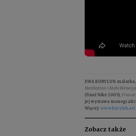
EWA KURYLUK malarka, au
Manhattan i Mała Wenecj
(finał Nike 2005),
Frascat
jej wystawa monograficz
Więcej:
www.kuryluk.art
Zobacz także