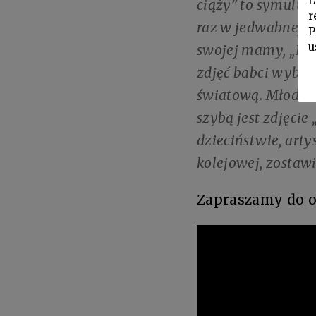
L
ciąży” to symuluj
r
raz w jedwabnej c
P
u
swojej mamy, „Ewu
zdjęć babci wybrał
światową. Młoda d
szybą jest zdjęcie
dzieciństwie, art
kolejowej, zostawi
Zapraszamy do o