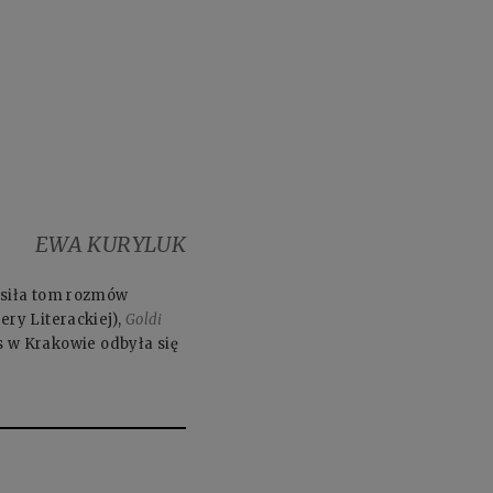
EWA KURYLUK
łosiła tom rozmów
ry Literackiej),
Goldi
s w Krakowie odbyła się