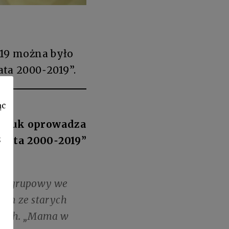
019 można było
ta 2000˗2019”.
ąc
ryluk oprowadza
z
 lata 2000˗2019”
ret grupowy we
tych ze starych
iskich. „Mama w