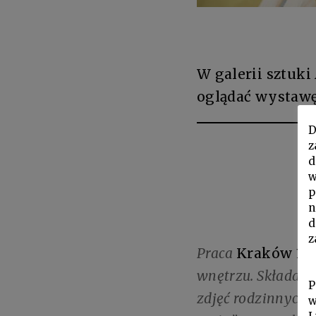
W galerii sztuki
oglądać wystawę
D
z
d
w
p
n
d
z
Praca
Kraków 19
wnętrzu. Składa si
P
zdjęć rodzinnych o
w