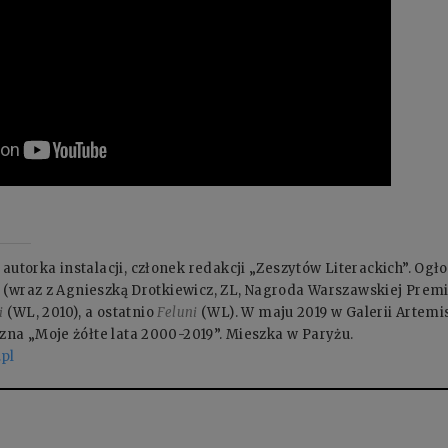
torka instalacji, członek redakcji „Zeszytów Literackich”. Og
a
(wraz z Agnieszką Drotkiewicz, ZL, Nagroda Warszawskiej Premie
i
(WL, 2010), a ostatnio
Feluni
(WL). W maju 2019 w Galerii Artemi
na „Moje żółte lata 2000-2019”. Mieszka w Paryżu.
.pl