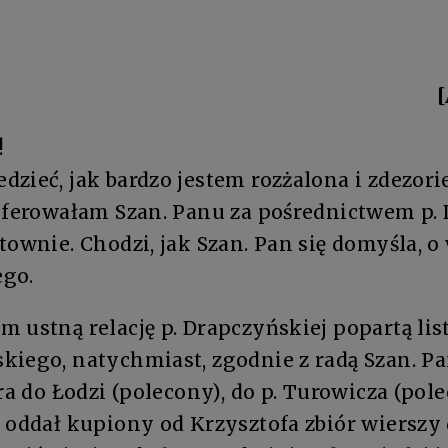
[
!
dzieć, jak bardzo jestem rozżalona i zdezo
eferowałam Szan. Panu za pośrednictwem p. 
townie. Chodzi, jak Szan. Pan się domyśla, 
go.
 ustną relację p. Drapczyńskiej popartą lis
kiego, natychmiast, zgodnie z radą Szan. P
era do Łodzi (polecony), do p. Turowicza (pol
 oddał kupiony od Krzysztofa zbiór wierszy