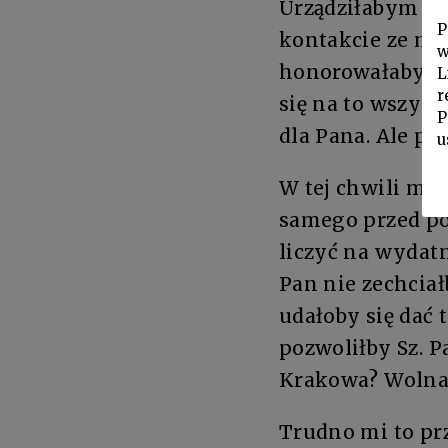
Urządziłabym Sz.
P
kontakcie ze mn
w
honorowałabym te
L
r
się na to wszys
P
dla Pana. Ale pr
u
W tej chwili mam
samego przed po
liczyć na wydatn
Pan nie zechcia
udałoby się dać 
pozwoliłby Sz. P
Krakowa? Wolna 
Trudno mi to prz