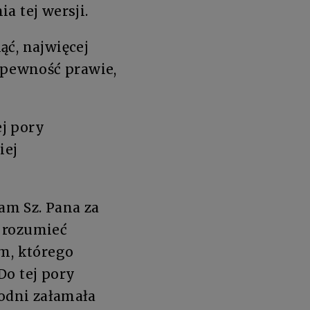
a tej wersji.
ąć, najwięcej
 pewność prawie,
ej pory
iej
żam Sz. Pana za
 rozumieć
ym, którego
Do tej pory
godni załamała