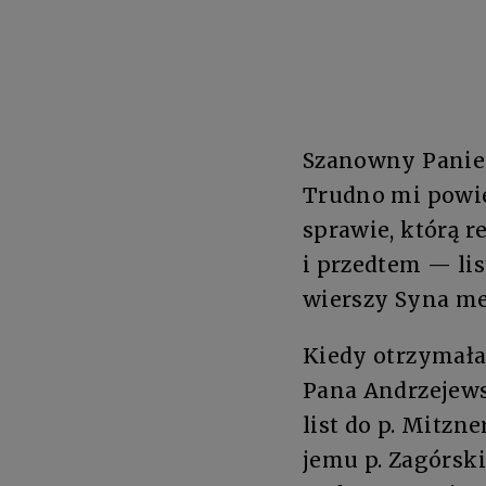
Szanowny Panie
Trudno mi powie
sprawie, którą r
i przedtem — lis
wierszy Syna me
Kiedy otrzymałam
Pana Andrzejews
list do p. Mitzn
jemu p. Zagórski