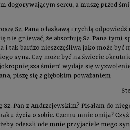
oim dogorywającym sercu, a muszę przed śmi
roszę Sz. Pana o łaskawą i rychłą odpowiedź 
się nie gniewać, że absorbuję Sz. Pana tymi 
a i tak bardzo nieszczęśliwa jako może być m
iego syna. Czy może być na świecie okrutni
ajokropniejsza śmierć wydaje się wyzwoleni
Pana, piszę się z głębokim poważaniem
St
ię Sz. Pan z Andrzejewskim? Pisałam do nieg
 znaku życia o sobie. Czemu mnie omija? Czyż
, żeby odeszli ode mnie przyjaciele mego sy