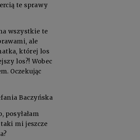
ercią te sprawy
na wszystkie te
sprawami, ale
atka, której los
ejszy los?! Wobec
em. Oczekując
efania Baczyńska
o, posyłałam
 taki mi jeszcze
na?