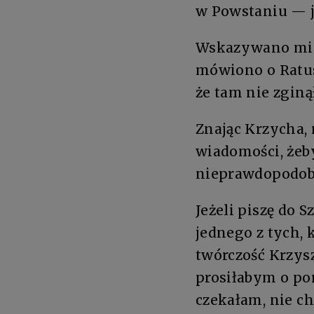
w Powstaniu — ja
Wskazywano mi aż
mówiono o Ratus
że tam nie zginął
Znając Krzycha, 
wiadomości, żeby
nieprawdopodobne
Jeżeli piszę do 
jednego z tych,
twórczość Krzysz
prosiłabym o pom
czekałam, nie ch