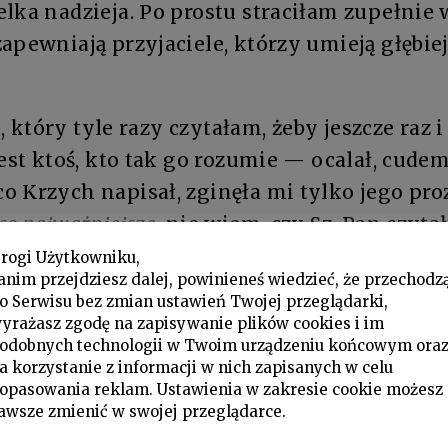
lka nadzieja. Po prostu straciłam zupełnie w
apewniają przyjaciele, którzy umieją głębie
st, który tyle razy czytałam, żeby jeszcze raz i
jest ktoś, kto tak go rozumie — ocalał, cude
 Krzych napisał, zginęła mi tylko jego pro
 co najważniejsze
, nie wiem, czy Sz. Pan czytał 
rogi Użytkowniku,
dnak wydać wiersze syna. Jestem bardzo cho
anim przejdziesz dalej, powinieneś wiedzieć, że przechodz
o Serwisu bez zmian ustawień Twojej przeglądarki,
li umrzeć i zostawiłabym tak całą jego prac
yrażasz zgodę na zapisywanie plików cookies i im
. Myśląc o tym nieustannie, w jaki sposób to
odobnych technologii w Twoim urządzeniu końcowym ora
a korzystanie z informacji w nich zapisanych w celu
opasowania reklam. Ustawienia w zakresie cookie możesz
Pan opuścić Kraków na jakieś dwa tygodnie 
awsze zmienić w swojej przeglądarce.
ów i prac? Ja mieszkam w Aninie pod Warsz