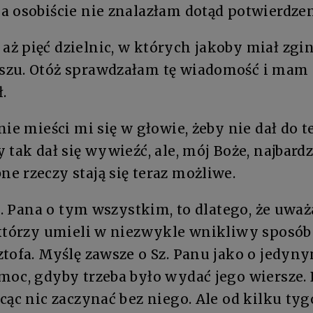
 osobiście nie znalazłam dotąd potwierdzeni
 pięć dzielnic, w których jakoby miał zgin
zu. Otóż sprawdzałam tę wiadomość i mam
.
nie mieści mi się w głowie, żeby nie dał do t
 tak dał się wywieźć, ale, mój Boże, najbardz
 rzeczy stają się teraz możliwe.
Sz. Pana o tym wszystkim, to dlatego, że uwa
 którzy umieli w niezwykle wnikliwy sposób
tofa. Myślę zawsze o Sz. Panu jako o jedyn
oc, gdyby trzeba było wydać jego wiersze. 
cąc nic zaczynać bez niego. Ale od kilku ty