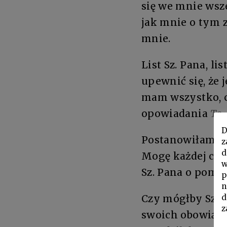
się we mnie wsze
jak mnie o tym z
mnie.
List Sz. Pana, li
upewnić się, że 
mam wszystko, co
opowiadania
To,
D
Postanowiłam je
z
d
Mogę każdej chwi
w
Sz. Pana o pomoc
p
n
d
Czy mógłby Sz. 
z
swoich obowiązk