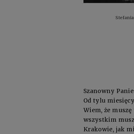
Stefani
Szanowny Panie
Od tylu miesięcy
Wiem, że muszę t
wszystkim muszę
Krakowie, jak m