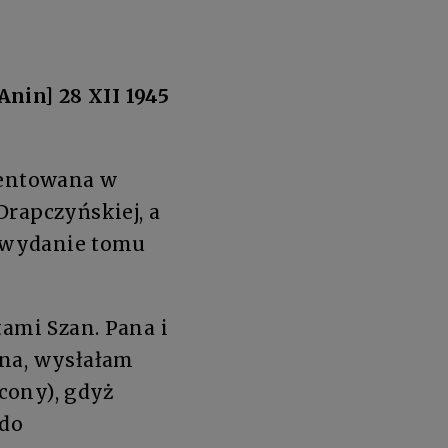
Anin] 28 XII 1945
rientowana w
Drapczyńskiej, a
o wydanie tomu
tami Szan. Pana i
ana, wysłałam
econy), gdyż
 do