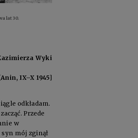
 lat 30.
 Kazimierza Wyki
[Anin, IX–X 1945]
 ciągle odkładam.
 zacząć. Przede
hnie w
 syn mój zginął