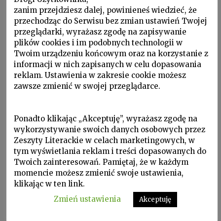
i chwaliły rzeczywiste oblicze dnia
zanim przejdziesz dalej, powinieneś wiedzieć, że
przechodząc do Serwisu bez zmian ustawień Twojej
w śniegu i płomieniach
przeglądarki, wyrażasz zgodę na zapisywanie
plików cookies i im podobnych technologii w
Twoim urządzeniu końcowym oraz na korzystanie z
informacji w nich zapisanych w celu dopasowania
reklam. Ustawienia w zakresie cookie możesz
zawsze zmienić w swojej przeglądarce.
Z Apollinaire’a
Ponadto klikając „Akceptuję”, wyrażasz zgodę na
Nic nie zaczyna się nie kończy
wykorzystywanie swoich danych osobowych przez
Harmonio jesteś mą słodyczą
Zeszyty Literackie w celach marketingowych, w
tym wyświetlania reklam i treści dopasowanych do
Kiedy się skończy tydzień stary
Twoich zainteresowań. Pamiętaj, że w każdym
który nam tyle przyniósł klęsk?
momencie możesz zmienić swoje ustawienia,
klikając w ten link.
Zmień ustawienia
Akceptuję