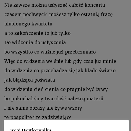
Nie zawsze można usłyszeć całość koncertu
czasem pochwycić możesz tylko ostatnią frazę
ulubionego kwartetu
a to zakończenie to już tylko:
Do widzenia do usłyszenia
bo wszystko co ważne już przebrzmiało
Więc do widzenia we śnie lub gdy czas już minie
do widzenia co przechadza się jak blade światło
jak błądząca poświata
do widzenia cień cienia co pragnie być żywy
bo pokochaliśmy twardość należną materii
i nie same obrazy ale żywe wzory
te pospolite i te zadziwiające
co nie chciały podobać się sobie ni innym
Drogi Użytkowniku,