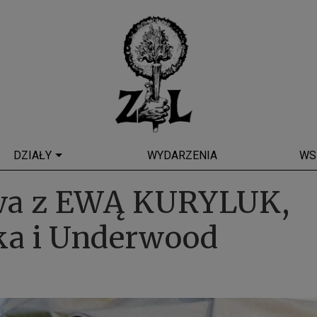
DZIAŁY
WYDARZENIA
WS
a z EWĄ KURYLUK,
ka i Underwood