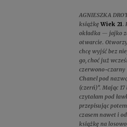
AGNIESZKA DRO
książkę
Wiek 21
.
okładka — jajko z
otwarcie. Otworzył
chcę wyjść bez ni
go, choć już wcze
czerwono‑czarny l
Chanel pod nazwą
(czerń)”. Mając 17
czytałam pod ła
przepisując potem
czasem nawet i od
książkę na losowo