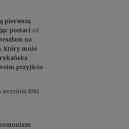
ą pierwszą
jąc postaci
ad
rzeszłam na
, który mnie
erykańska
Twoim przyjściu
4 września 1981
y komunizm