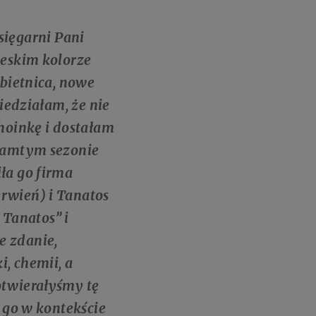
ięgarni Pani
ieskim kolorze
obietnica, nowe
iedziałam, że nie
hoinkę i dostałam
 tamtym sezonie
ła go firma
erwień) i Tanatos
 Tanatos” i
e zdanie,
, chemii, a
otwierałyśmy tę
 go w kontekście