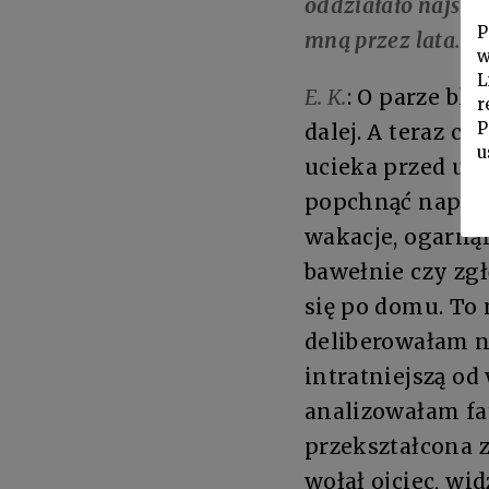
oddziałało najsil
P
mną przez lata.
w
L
E. K.
: O parze bl
r
P
dalej. A teraz c
u
ucieka przed up
popchnąć naprzó
wakacje, ogarną
bawełnie czy zgł
się po domu. To 
deliberowałam 
intratniejszą od
analizowałam fa
przekształcona
wołał ojciec, wi