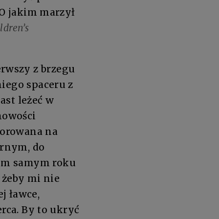
 O jakim marzył
ldren’s
rwszy z brzegu
niego spaceru z
ast leżeć w
 nowości
zorowana na
arnym, do
tym samym roku
 żeby mi nie
j ławce,
erca. By to ukryć