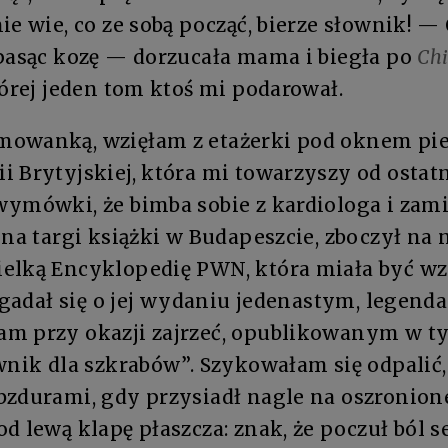
ie wie, co ze sobą począć, bierze słownik! —
 pasąc kozę — dorzucała mama i biegła po
Chi
tórej jeden tom ktoś mi podarował.
owanką, wzięłam z etażerki pod oknem pie
 Brytyjskiej, która mi towarzyszy od ostat
ymówki, że bimba sobie z kardiologa i zami
 na targi książki w Budapeszcie, zboczył na
elką Encyklopedię PWN, która miała być w
ozgadał się o jej wydaniu jedenastym, legend
am przy okazji zajrzeć, opublikowanym w 
wnik dla szkrabów”. Szykowałam się odpalić,
bzdurami, gdy przysiadł nagle na oszronione
d lewą klapę płaszcza: znak, że poczuł ból s