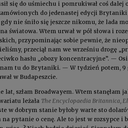
sił się do uśmiechu i pomrukiwał coś dalej
zamówionych do jedenastej edycji Brytanik
gdy nie śniło się jeszcze nikomu, że lada 
a światowa. Wtem urwał w pół słowa i rozej
skich, przypominając sobie pewnie, że nieop
zieliśmy, przeciął nam we wrześniu drogę „pr
eciwko hasłu „obozy koncentracyjne”. — Osi
 nam tu do Brytaniki. — W tydzień potem, 9
awał w Budapeszcie.
ie lat, szłam Broadwayem. Wtem stanęłam ja
ariatu leżała
The Encyclopaedia Britannica, E
te w dobrym stanie byłoby warte sto dolaró
na pytanie o cenę. Ale to jest w rozsypce i 