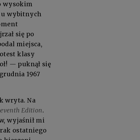
 o wysokim
i u wybitnych
moment
rzał się po
odal miejsca,
otest klasy
oł! — puknął się
 grudnia 1967
k wryta. Na
leventh Edition
.
w, wyjaśnił mi
brak ostatniego