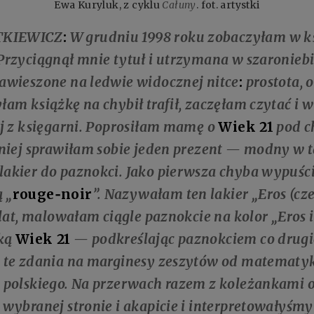
Ewa Kuryluk, z cyklu
Całuny
. fot. artystki
TKIEWICZ
:
W grudniu 1998 roku zobaczyłam w ks
 Przyciągnął mnie tytuł i utrzymana w szaronieb
awieszone na ledwie widocznej nitce
:
prostota, 
am książkę na chybił trafił, zaczęłam czytać i w
ej z księgarni. Poprosiłam mamę o
Wiek 21
pod c
śniej sprawiłam sobie jeden prezent — modny w
akier do paznokci. Jako pierwsza chyba wypuści
 „
rouge‑noir
”. Nazywałam ten lakier „Eros (cz
 lat, malowałam ciągle paznokcie na kolor „Eros i
wką
Wiek 21
— podkreślając paznokciem co drugi
 te zdania na marginesy zeszytów od matematyki
 polskiego. Na przerwach razem z koleżankami 
 wybranej stronie i akapicie i interpretowałyśmy