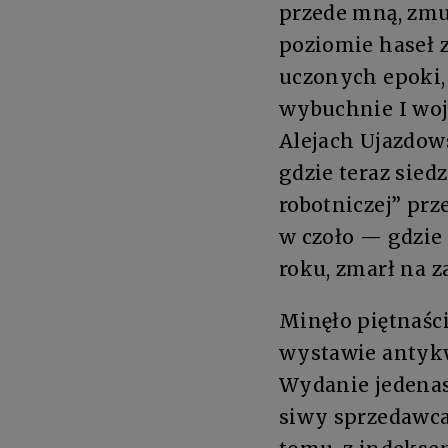
przede mną, zmu
poziomie haseł 
uczonych epoki, 
wybuchnie I wojn
Alejach Ujazdow
gdzie teraz sied
robotniczej” prz
w czoło — gdzie
roku, zmarł na z
Minęło piętnaśc
wystawie antykw
Wydanie jedenas
siwy sprzedawca 