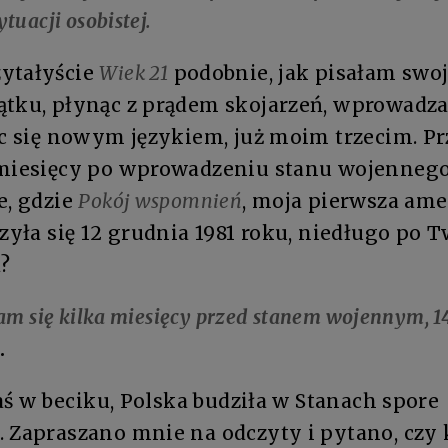
ytuacji osobistej.
zytałyście
Wiek 21
podobnie, jak pisałam swoj
ątku, płynąc z prądem skojarzeń, wprowadza
ąc się nowym językiem, już moim trzecim. P
 miesięcy po wprowadzeniu stanu wojennego
e, gdzie
Pokój wspomnień
, moja pierwsza am
rzyła się 12 grudnia 1981 roku, niedługo po 
?
am się kilka miesięcy przed stanem wojennym, 1
.
łaś w beciku, Polska budziła w Stanach spore
. Zapraszano mnie na odczyty i pytano, cz