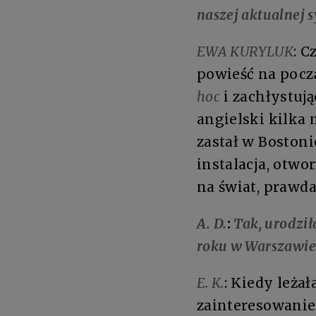
naszej aktualnej s
EWA KURYLUK
: C
powieść na pocz
hoc
i zachłystuj
angielski kilka
zastał w Bostoni
instalacja, otwo
na świat, prawda
A. D.
:
Tak, urodził
roku w Warszawie
E. K.
: Kiedy leża
zainteresowanie