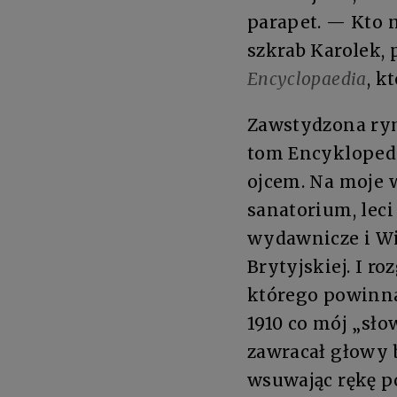
parapet. — Kto n
szkrab Karolek,
Encyclopaedia
, k
Zawstydzona rym
tom Encyklopedii
ojcem. Na moje w
sanatorium, leci
wydawnicze i Wi
Brytyjskiej. I r
którego powinn
1910 co mój „sło
zawracał głowy 
wsuwając rękę po