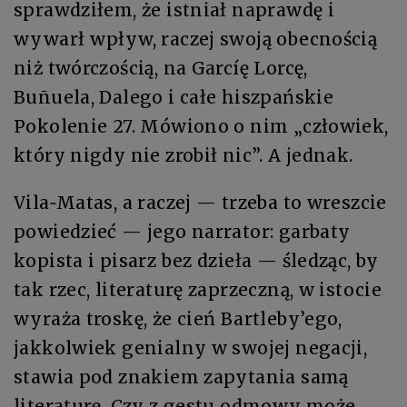
sprawdziłem, że istniał naprawdę i
wywarł wpływ, raczej swoją obecnością
niż twórczością, na Garcíę Lorcę,
Buñuela, Dalego i całe hiszpańskie
Pokolenie 27. Mówiono o nim „człowiek,
który nigdy nie zrobił nic”. A jednak.
Vila‑Matas, a raczej — trzeba to wreszcie
powiedzieć — jego narrator: garbaty
kopista i pisarz bez dzieła — śledząc, by
tak rzec, literaturę zaprzeczną, w istocie
wyraża troskę, że cień Bartleby’ego,
jakkolwiek genialny w swojej negacji,
stawia pod znakiem zapytania samą
literaturę. Czy z gestu odmowy może