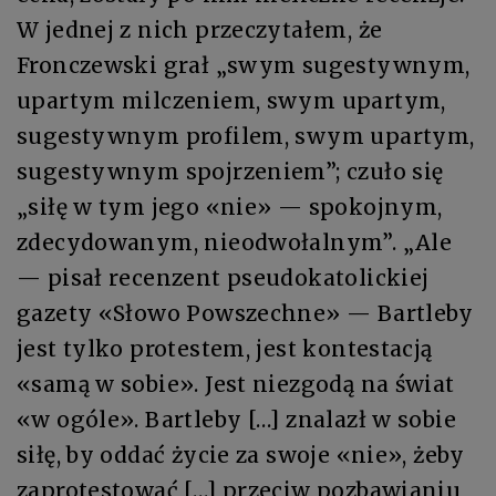
W jednej z nich przeczytałem, że
Fronczewski grał „swym sugestywnym,
upartym milczeniem, swym upartym,
sugestywnym profilem, swym upartym,
sugestywnym spojrzeniem”; czuło się
„siłę w tym jego «nie» — spokojnym,
zdecydowanym, nieodwołalnym”. „Ale
— pisał recenzent pseudokatolickiej
gazety «Słowo Powszechne» — Bartleby
jest tylko protestem, jest kontestacją
«samą w sobie». Jest niezgodą na świat
«w ogóle». Bartleby […] znalazł w sobie
siłę, by oddać życie za swoje «nie», żeby
zaprotestować […] przeciw pozbawianiu