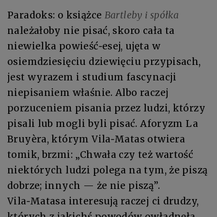
Paradoks: o książce
Bartleby i spółka
należałoby nie pisać, skoro cała ta
niewielka powieść‑esej, ujęta w
osiemdziesięciu dziewięciu przypisach,
jest wyrazem i studium fascynacji
niepisaniem właśnie. Albo raczej
porzuceniem pisania przez ludzi, którzy
pisali lub mogli byli pisać. Aforyzm La
Bruyèra, którym Vila‑Matas otwiera
tomik, brzmi: „Chwała czy też wartość
niektórych ludzi polega na tym, że piszą
dobrze; innych — że nie piszą”.
Vila‑Matasa interesują raczej ci drudzy,
których z jakichś powodów owładnęła