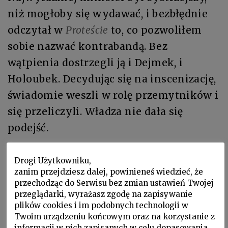
niż mogłoby się wydawać, i bezbłędnie
odczytał w
Proteście
to, co pozwoliłem
sobie nazwać kontrabandą. Bez
wątpienia dostrzegli ją i Dejmek, i
Holoubek. Decydując się na inscenizację,
świadomie weszli w rolę przemytników i
się przeliczyli. Władza nie dała się
podejść.
Dziesięć lat później, na początku dekady
Drogi Użytkowniku,
Gierkowskiej, temat niezgody i biernego
zanim przejdziesz dalej, powinieneś wiedzieć, że
przechodząc do Serwisu bez zmian ustawień Twojej
oporu — w istocie etyczny — był bodaj
przeglądarki, wyrażasz zgodę na zapisywanie
bardziej aktualny niż w dobie „małej
plików cookies i im podobnych technologii w
Twoim urządzeniu końcowym oraz na korzystanie z
stabilizacji”, a jednak sztuka
informacji w nich zapisanych w celu dopasowania