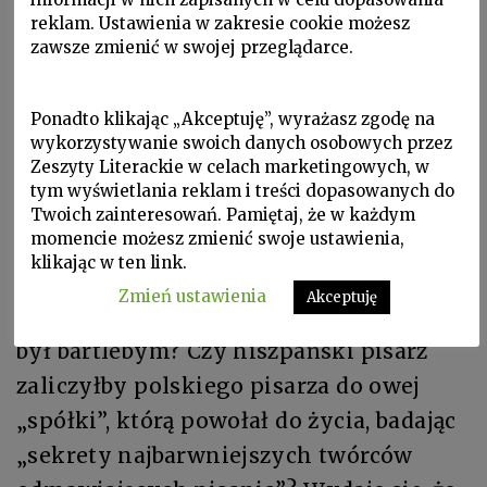
Zawieyskiego — nie przypadkiem
reklam. Ustawienia w zakresie cookie możesz
zawsze zmienić w swojej przeglądarce.
wystawiona w Teatrze Dramatycznym
za dyrekcji Holoubka — przeszła bez
większego echa. Najpewniej dlatego, że
Ponadto klikając „Akceptuję”, wyrażasz zgodę na
wykorzystywanie swoich danych osobowych przez
Zawieyski — pisarz nie dorastał do
Zeszyty Literackie w celach marketingowych, w
pułapu Zawieyskiego — moralisty.
tym wyświetlania reklam i treści dopasowanych do
Twoich zainteresowań. Pamiętaj, że w każdym
momencie możesz zmienić swoje ustawienia,
„Wszyscy znamy bartlebych — pisze
klikając w ten link.
Vila‑Matas — to istoty przepełnione
Zmień ustawienia
Akceptuję
głęboką negacją świata”. Czy Zawieyski
był bartlebym? Czy hiszpański pisarz
zaliczyłby polskiego pisarza do owej
„spółki”, którą powołał do życia, badając
„sekrety najbarwniejszych twórców