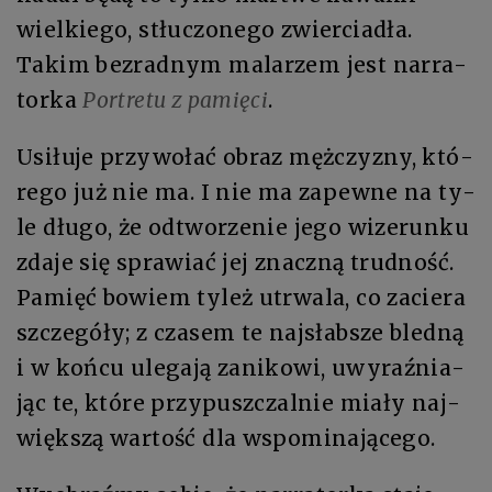
wiel­kie­go, stłu­czo­ne­go zwierciadła.
Ta­kim bez­rad­nym ma­la­rzem jest nar­ra­
tor­ka
Por­tre­tu z pamięci
.
Usi­łu­je przy­wo­łać ob­raz męż­czy­zny, któ­
re­go już nie ma. I nie ma zapew­ne na ty­
le dłu­go, że od­two­rze­nie je­go wi­ze­run­ku
zda­je się spra­wiać jej znacz­ną trud­ność.
Pa­mięć bo­wiem ty­leż utrwa­la, co za­cie­ra
szcze­gó­ły; z cza­sem te naj­słab­sze bled­ną
i w koń­cu ule­ga­ją za­ni­ko­wi, uwy­raź­nia­
jąc te, któ­re przy­pusz­czal­nie mia­ły naj­
więk­szą war­tość dla wspo­mi­na­ją­ce­go.