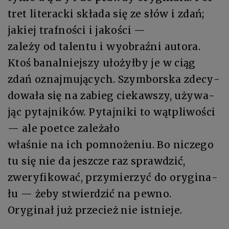
tret li­te­rac­ki skła­da się ze słów i zdań;
jakiej trafno­ści i ja­ko­ści —
za­le­ży od ta­len­tu i wyobraź­ni au­to­ra.
Ktoś ba­nal­niej­szy uło­żył­by je w ciąg
zdań oznajmujących. Szym­bor­ska zdecy­
do­wa­ła się na za­bieg cie­kaw­szy, uży­wa­
jąc pytajni­ków. Pytaj­ni­ki to wątpli­wo­ści
— ale po­et­ce za­le­ża­ło
wła­śnie na ich pomnożeniu. Bo nicze­go
tu się nie da jesz­cze raz spraw­dzić,
zwery­fi­ko­wać, przymie­rzyć do orygina­
łu — że­by stwier­dzić na pew­no.
Ory­gi­nał już przecież nie istnieje.