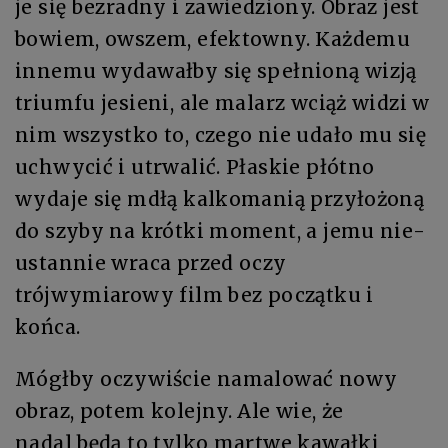
je się bez­rad­ny i za­wie­dzio­ny. Ob­raz jest
bo­wiem, ow­szem, efek­tow­ny. Każ­de­mu
in­ne­mu wydawał­by się speł­nio­ną wi­zją
trium­fu je­sie­ni, ale ma­larz wciąż wi­dzi w
nim wszyst­ko to, cze­go nie uda­ło mu się
uchwy­cić i utrwa­lić. Pła­skie płót­no
wyda­je się mdłą kal­ko­ma­nią przy­ło­żo­ną
do szy­by na krót­ki mo­ment, a je­mu nie­
ustan­nie wra­ca przed oczy
trójwymiarowy film bez po­cząt­ku i
końca.
Mógł­by oczy­wi­ście na­ma­lo­wać no­wy
ob­raz, po­tem ko­lej­ny. Ale wie, że
na­dal bę­dą to tyl­ko mar­twe ka­wał­ki