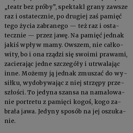
„te­atr bez pró­by”, spek­takl gra­ny za­wsze
raz i osta­tecz­nie, po dru­giej zaś pa­mięć
te­go ży­cia zabrane­go — też raz i osta­
tecz­nie — przez ja­wę. Na pa­mięć jed­nak
ja­kiś wpływ ma­my. Ow­szem, nie cał­ko­
wi­ty, bo i ona rzą­dzi się swo­imi pra­wa­mi,
za­cie­ra­jąc jed­ne szcze­gó­ły i utrwa­la­jąc
in­ne. Mo­że­my ją jed­nak zmu­szać do wy­
sił­ku, wy­do­by­wa­jąc z niej strzę­py prze­
szło­ści. To je­dy­na szan­sa na na­ma­lo­wa­
nie por­tre­tu z pa­mię­ci ko­goś, ko­go za­
bra­ła ja­wa. Je­dy­ny spo­sób na jej oszu­ka­
nie.