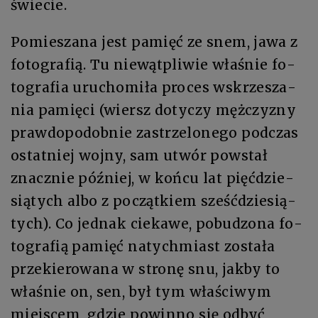
świe­cie.
Po­mie­sza­na jest pa­mięć ze snem, ja­wa z
fo­to­gra­fią. Tu nie­wąt­pli­wie wła­śnie fo­
to­gra­fia uru­cho­mi­ła pro­ces wskrze­sza­
nia pa­mię­ci (wiersz dotyczy męż­czy­zny
praw­do­po­dob­nie za­strze­lo­ne­go pod­czas
ostat­niej woj­ny, sam utwór po­wstał
znacz­nie póź­niej, w koń­cu lat pięć­dzie­
sią­tych al­bo z począt­kiem sześć­dzie­sią­
tych). Co jed­nak cie­ka­we, po­bu­dzo­na fo­
to­gra­fią pa­mięć na­tych­miast zo­sta­ła
prze­kie­ro­wa­na w stro­nę snu, jak­by to
właśnie on, sen, był tym wła­ści­wym
miej­scem, gdzie po­win­no się od­być