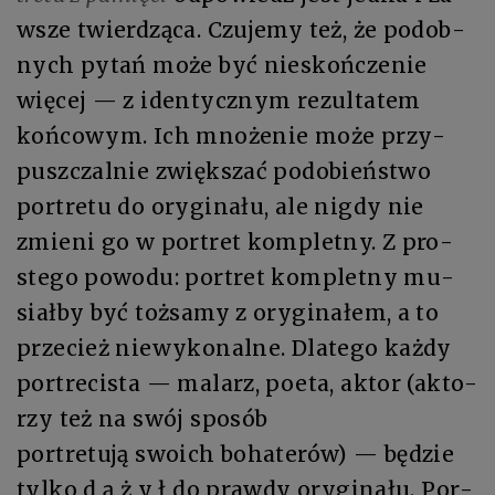
wsze twier­dzą­ca. Czu­je­my też, że po­dob­
nych pytań mo­że być nie­skoń­cze­nie
wię­cej — z iden­tycz­nym re­zul­ta­tem
koń­co­wym. Ich mno­że­nie mo­że przy­
pusz­czal­nie zwięk­szać po­do­bień­stwo
por­tre­tu do orygina­łu, ale ni­gdy nie
zmie­ni go w por­tret kom­plet­ny. Z pro­
ste­go powodu: por­tret kom­plet­ny mu­
siał­by być toż­sa­my z ory­gi­na­łem, a to
przecież niewy­ko­nal­ne. Dla­te­go każ­dy
por­tre­ci­sta — ma­larz, po­eta, ak­tor (ak­to­
rzy też na swój spo­sób
por­tre­tu­ją swo­ich bo­ha­te­rów) — bę­dzie
tyl­ko d ą­ ż y ł do praw­dy ory­gi­na­łu. Por­