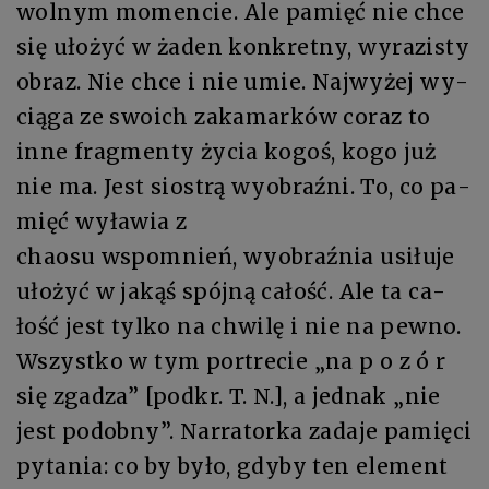
wol­nym mo­men­cie. Ale pa­mięć nie chce
się uło­żyć w ża­den kon­kret­ny, wy­ra­zi­sty
ob­raz. Nie chce i nie umie. Naj­wy­żej wy­
cią­ga ze swo­ich za­ka­mar­ków co­raz to
in­ne frag­men­ty ży­cia kogoś, ko­go już
nie ma. Jest sio­strą wy­obraź­ni. To, co pa­
mięć wy­ła­wia z
cha­osu wspo­mnień, wy­obraź­nia usi­łu­je
uło­żyć w ja­kąś spój­ną ca­łość. Ale ta ca­
łość jest tyl­ko na chwi­lę i nie na pew­no.
Wszyst­ko w tym portre­cie „na p o ­z ó r
się zga­dza” [podkr. T. N.], a jed­nak „nie
jest po­dob­ny”. Nar­ra­tor­ka za­da­je pa­mię­ci
py­ta­nia: co by by­ło, gdy­by ten element