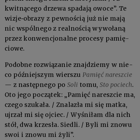
kwit­ną­ce­go drze­wa spa­da­ją owo­ce”. Te
wi­zje­‑ob­ra­zy z pew­no­ścią już nie ma­ją
nic wspól­ne­go z realnością wy­wo­ła­ną
przez kon­wen­cjo­nal­ne pro­ce­sy pa­mię­
cio­we.
Po­dob­ne roz­wią­za­nie znaj­dzie­my w nie­
co póź­niej­szym wier­szu
Pamięć na­resz­cie
— z na­stęp­ne­go po
So­li
to­mu,
Sto pociech
.
Oto je­go po­czą­tek: „Pa­mięć na­resz­cie ma,
cze­go szu­ka­ła. / Zna­la­zła mi się mat­ka,
uj­rzał mi się oj­ciec. / Wy­śni­łam dla nich
stół, dwa krze­sła. Sie­dli. / By­li mi zno­wu
swoi i zno­wu mi ży­li”.