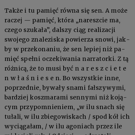
Tak­że i tu pa­mięć rów­na się sen. A mo­że
ra­czej — pa­mięć, któ­ra „naresz­cie ma,
cze­go szu­ka­ła”, dal­szy ciąg re­ali­za­cji
swo­je­go zna­le­zi­ska po­wie­rza sno­wi, jak­
by w prze­ko­na­niu, że sen le­piej niż pa­
mięć speł­ni ocze­ki­wa­nia nar­ra­tor­ki. Z tą
róż­ni­cą, że to mu­si być n a­ r e s z­ c i e t e
n w ł a­ ś n i e s e n. Bo wszyst­kie in­ne,
po­przed­nie, by­wa­ły sna­mi fał­szy­wy­mi,
bar­dziej kosz­ma­ra­mi sen­ny­mi niż ko­ją­
cym przy­po­mnie­niem, „w ilu snach się
tu­ła­li, w ilu zbie­go­wi­skach / spod kół ich
wy­cią­ga­łam, / w ilu ago­niach przez ile