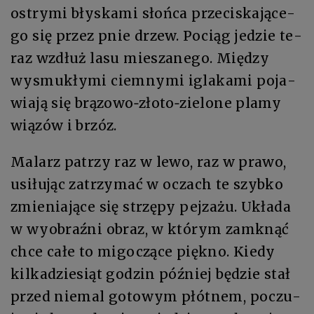
ostry­mi bły­ska­mi słońca przeci­ska­ją­ce­
go się przez pnie drzew. Po­ciąg je­dzie te­
raz wzdłuż la­su miesza­ne­go. Mię­dzy
wysmukłymi ciem­ny­mi igla­ka­mi po­ja­
wia­ją się brązowo‑złoto­‑zie­lo­ne plamy
wiązów i brzóz.
Ma­larz pa­trzy raz w le­wo, raz w pra­wo,
usi­łu­jąc za­trzy­mać w oczach te szyb­ko
zmie­nia­ją­ce się strzę­py pej­za­żu. Ukła­da
w wy­obraź­ni ob­raz, w którym za­mknąć
chce ca­łe to mi­go­czą­ce pięk­no. Kie­dy
kil­ka­dzie­siąt go­dzin póź­niej bę­dzie stał
przed nie­mal go­to­wym płót­nem, po­czu­