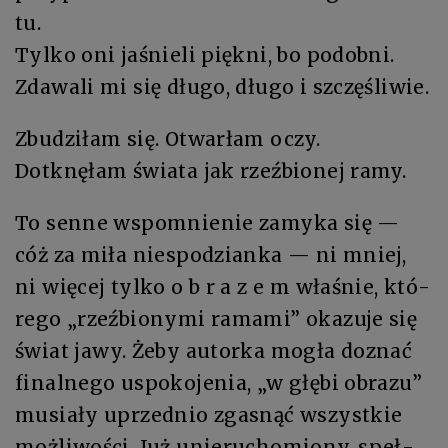
tu.
Tyl­ko oni ja­śnie­li pięk­ni, bo po­dob­ni.
Zdawa­li mi się dłu­go, dłu­go i szczę­śli­wie.
Zbu­dzi­łam się. Otwar­łam oczy.
Do­tknę­łam świa­ta jak rzeź­bio­nej ramy.
To sen­ne wspo­mnie­nie za­my­ka się —
cóż za mi­ła nie­spo­dzian­ka — ni mniej,
ni wię­cej tyl­ko o b­ r a­ z e m wła­śnie, któ­
re­go „rzeź­bio­ny­mi rama­mi” oka­zu­je się
świat ja­wy. Że­by au­tor­ka mo­gła do­znać
fi­nal­ne­go uspoko­je­nia, „w głę­bi ob­ra­zu”
mu­sia­ły uprzed­nio zga­snąć wszyst­kie
możliwości. Już unie­ru­cho­mio­ny, speł­