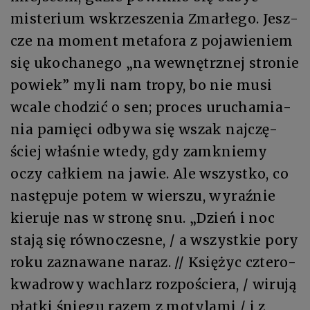
miste­rium wskrze­sze­nia Zmar­łe­go. Jesz­
cze na mo­ment me­ta­fo­ra z po­ja­wie­niem
się ukocha­ne­go „na we­wnętrz­nej stro­nie
po­wiek” my­li nam tro­py, bo nie mu­si
wca­le cho­dzić o sen; pro­ces uru­cha­mia­
nia pa­mię­ci od­by­wa się wszak najczę­
ściej wła­śnie wte­dy, gdy za­mknie­my
oczy cał­kiem na ja­wie. Ale wszyst­ko, co
na­stę­pu­je po­tem w wier­szu, wy­raź­nie
kie­ru­je nas w stro­nę snu. „Dzień i noc
sta­ją się rów­no­cze­sne, / a wszyst­kie po­ry
ro­ku zaznawa­ne na­raz. // Księ­życ czte­ro­
kwa­dro­wy wa­chlarz roz­po­ście­ra, / wirują
płat­ki śnie­gu ra­zem z mo­ty­la­mi / i z