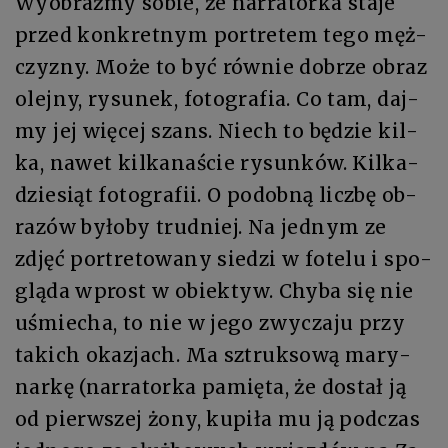
Wy­obraź­my so­bie, że nar­ra­tor­ka sta­je
przed kon­kret­nym por­tre­tem tego męż­
czy­zny. Mo­że to być rów­nie do­brze ob­raz
olej­ny, ry­su­nek, fo­to­gra­fia. Co tam, daj­
my jej wię­cej szans. Niech to bę­dzie kil­
ka, na­wet kil­ka­na­ście ry­sun­ków. Kil­ka­
dzie­siąt fo­to­gra­fii. O po­dob­ną licz­bę ob­
ra­zów by­ło­by trud­niej. Na jed­nym ze
zdjęć por­tre­to­wa­ny sie­dzi w fo­te­lu i spo­
glą­da wprost w obiek­tyw. Chy­ba się nie
uśmie­cha, to nie w je­go zwy­cza­ju przy
ta­kich oka­zjach. Ma sztruk­so­wą ma­ry­
nar­kę (nar­ra­tor­ka pa­mię­ta, że do­stał ją
od pierw­szej żo­ny, ku­pi­ła mu ją pod­czas