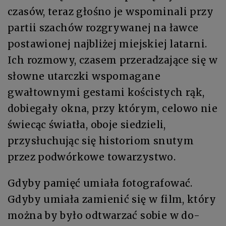
czasów, teraz głośno je wspominali przy
partii szachów rozgrywanej na ławce
postawionej najbliżej miejskiej latarni.
Ich rozmowy, czasem przeradzające się w
słowne utarczki wspomagane
gwałtownymi gestami kościstych rąk,
dobiegały okna, przy którym, celowo nie
świecąc światła, oboje siedzieli,
przysłuchując się historiom snutym
przez podwórkowe towarzystwo.
Gdy­by pa­mięć umia­ła fo­to­gra­fo­wać.
Gdy­by umia­ła za­mie­nić się w film, któ­ry
moż­na by by­ło od­twa­rzać so­bie w do­