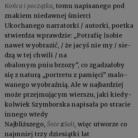
Koń­ca i po­cząt­ku
, to­mu na­pi­sa­ne­go pod
zna­kiem nie­daw­nej śmier­ci
Uko­cha­ne­go nar­ra­tor­ki / au­tor­ki, po­et­ka
stwier­dza wpraw­dzie: „Po­tra­fię |so­bie
na­wet wy­obra­zić, / że ja­cyś nie my / sie­
dzą w tej chwi­li / na
oba­lo­nym pniu brzo­zy”, co zga­dza­ło­by
się z na­tu­rą „por­tre­tu z pa­mię­ci” ma­lo­
wa­ne­go wy­obraź­nią. Ale w naj­bar­dziej
mo­że przej­mu­ją­cym wier­szu, ja­ki kie­dy­
kol­wiek Szym­bor­ska na­pi­sa­ła po stra­cie
in­ne­go wte­dy
Naj­bliż­sze­go,
Śnie
z
So­li
, więc utworze co
naj­mniej trzy dzie­siąt­ki lat