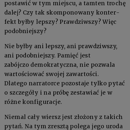
po­sta­wić w tym miej­scu, a tam­ten tro­chę
da­lej? Czy tak skomponowa­ny kon­ter­
fekt był­by lep­szy? Praw­dziw­szy? Więc
podobniejszy?
Nie był­by ani lep­szy, ani praw­dziw­szy,
ani po­dob­niej­szy. Pa­mięć jest
za­bój­czo de­mo­kra­tycz­na, nie po­zwa­la
war­to­ścio­wać swo­jej za­war­to­ści.
Dla­te­go nar­ra­tor­ce po­zo­sta­je tyl­ko py­tać
o szcze­gó­ły i na pró­bę zesta­wiać je w
róż­ne kon­fi­gu­ra­cje.
Nie­mal ca­ły wiersz jest zło­żo­ny z ta­kich
py­tań. Na tym zresz­tą po­le­ga je­go uro­da