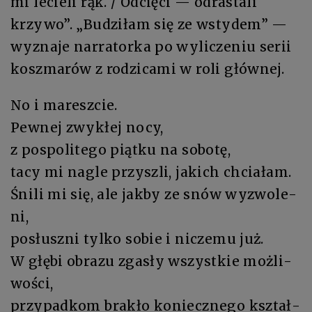
mi le­cie­li rąk. / Od­cię­ci — od­ra­sta­li
krzy­wo”. „Bu­dzi­łam się ze wsty­dem” —
wy­zna­je nar­ra­tor­ka po wy­li­cze­niu se­rii
koszma­rów z ro­dzi­ca­mi w ro­li głów­nej.
No i ma­resz­cie.
Pew­nej zwy­kłej no­cy,
z po­spo­li­te­go piąt­ku na so­bo­tę,
ta­cy mi na­gle przy­szli, ja­kich chcia­łam.
Śni­li mi się, ale jak­by ze snów wy­zwo­le­
ni,
po­słusz­ni tyl­ko so­bie i ni­cze­mu już.
W głę­bi ob­ra­zu zga­sły wszyst­kie moż­li­
wo­ści,
przy­pad­kom bra­kło konieczne­go kształ­