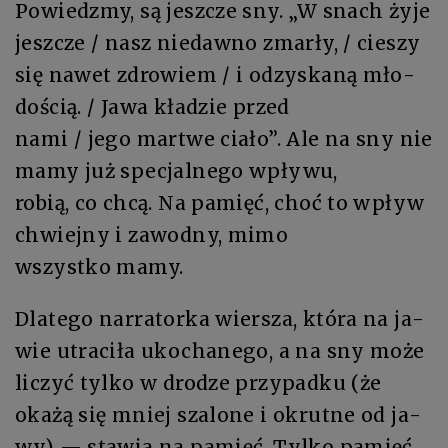
Po­wiedz­my, są jesz­cze sny. „W snach ży­je
jesz­cze / nasz nie­daw­no zmar­ły, / cie­szy
się na­wet zdro­wiem / i od­zy­ska­ną mło­
do­ścią. / Ja­wa kładzie przed
na­mi / je­go mar­twe cia­ło”. Ale na sny nie
ma­my już specjal­ne­go wpły­wu,
ro­bią, co chcą. Na pa­mięć, choć to wpływ
chwiejny i za­wod­ny, mi­mo
wszyst­ko ma­my.
Dla­te­go nar­ra­tor­ka wier­sza, któ­ra na ja­
wie utra­ci­ła uko­cha­ne­go, a na sny mo­że
li­czyć tyl­ko w dro­dze przy­pad­ku (że
oka­żą się mniej sza­lo­ne i okrut­ne od ja­
wy) — sta­wia na pa­mięć. Tyl­ko pa­mięć