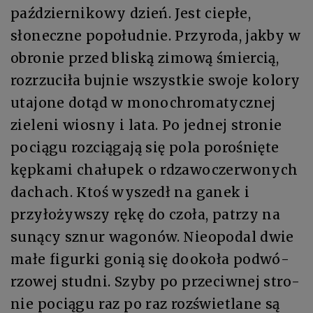
październikowy dzień. Jest ciepłe,
słoneczne popołudnie. Przyroda, jakby w
obronie przed bliską zimową śmiercią,
rozrzuciła bujnie wszystkie swoje kolory
utajone dotąd w monochromatycznej
zieleni wiosny i lata. Po jed­nej stro­nie
po­cią­gu roz­cią­ga­ją się po­la po­ro­śnię­te
kęp­ka­mi cha­łu­pek o rdza­woczer­wo­nych
da­chach. Ktoś wy­szedł na ga­nek i
przyłożywszy rę­kę do czo­ła, pa­trzy na
su­ną­cy sznur wa­go­nów. Nie­opo­dal dwie
ma­łe fi­gur­ki gonią się do­oko­ła po­dwó­
rzo­wej stud­ni. Szy­by po przeciw­nej stro­
nie po­cią­gu raz po raz roz­świe­tla­ne są