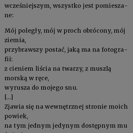
wcze­śniej­szym, wszyst­ko jest pomie­sza­
ne:
Mój po­le­gły, mój w proch ob­ró­co­ny, mój
zie­mia,
przy­braw­szy po­stać, ja­ką ma na fo­to­gra­
fii:
z cie­niem li­ścia na twa­rzy, z musz­lą
mor­ską w rę­ce,
wy­ru­sza do mo­je­go snu.
[…]
Zja­wia się na we­wnętrz­nej stro­nie mo­ich
po­wiek,
na tym jed­nym je­dy­nym do­stęp­nym mu