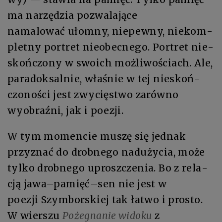
ma na­rzę­dzia pozwalają­ce
na­ma­lo­wać ułom­ny, nie­pew­ny, nie­kom­
plet­ny por­tret nieobec­ne­go. Por­tret nie­
skoń­czo­ny w swo­ich moż­li­wo­ściach. Ale,
paradoksalnie, wła­śnie w tej nie­skoń­
czo­no­ści jest zwy­cię­stwo za­rów­no
wyobraź­ni, jak i po­ezji.
W tym mo­men­cie mu­szę się jed­nak
przy­znać do drob­ne­go nad­uży­cia, mo­że
tyl­ko drob­ne­go uprosz­cze­nia. Bo z re­la­
cją ja­wa–pa­mięć–sen nie jest w
po­ezji Szym­bor­skiej tak ła­two i pro­sto.
W wier­szu
Po­że­gna­nie wi­do­ku
z