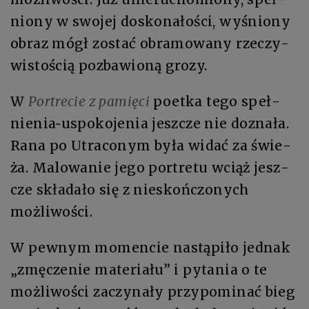
nio­ny w swo­jej do­sko­na­ło­ści, wyśniony
ob­raz mógł zo­stać ob­ra­mo­wa­ny rze­czy­
wi­sto­ścią po­zba­wio­ną grozy.
W
Por­tre­cie z pa­mię­ci
po­et­ka te­go speł­
nie­nia­‑uspo­ko­je­nia jesz­cze nie do­zna­ła.
Ra­na po Utra­co­nym by­ła wi­dać za świe­
ża. Ma­lo­wa­nie je­go por­tre­tu wciąż jesz­
cze skła­da­ło się z nie­skoń­czo­nych
możliwości.
W pew­nym mo­men­cie na­stą­pi­ło jed­nak
„zmę­cze­nie ma­te­ria­łu” i py­ta­nia o te
moż­li­wo­ści za­czy­na­ły przy­po­mi­nać bieg