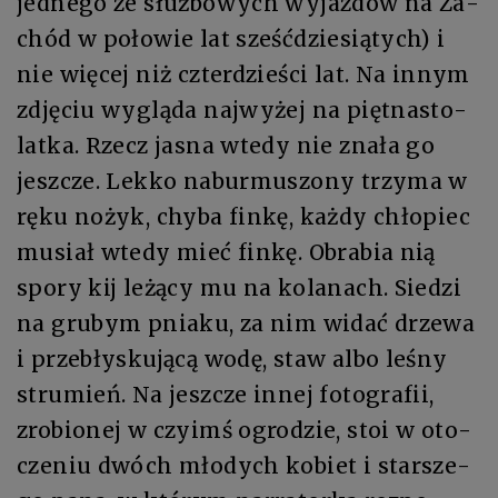
jed­ne­go ze służ­bo­wych wyjazdów na Za­
chód w po­ło­wie lat sześć­dzie­sią­tych) i
nie wię­cej niż czter­dzie­ści lat. Na in­nym
zdję­ciu wy­glą­da naj­wy­żej na pięt­na­sto­
lat­ka. Rzecz ja­sna wte­dy nie zna­ła go
jesz­cze. Lek­ko na­bur­mu­szo­ny trzy­ma w
rę­ku no­żyk, chy­ba fin­kę, każ­dy chło­piec
mu­siał wte­dy mieć fin­kę. Ob­ra­bia nią
spo­ry kij le­żą­cy mu na ko­la­nach. Sie­dzi
na gru­bym pnia­ku, za nim wi­dać drze­wa
i prze­bły­sku­ją­cą wo­dę, staw al­bo le­śny
stru­mień. Na jesz­cze in­nej fo­to­gra­fii,
zro­bio­nej w czy­imś ogro­dzie, stoi w oto­
cze­niu dwóch mło­dych ko­biet i star­sze­