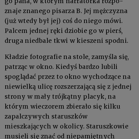
go pa­na, w któ­rym nar­ra­tor­ka roz­po­
zna­je zna­ne­go pi­sa­rza B. Jej męż­czy­zna
(już wte­dy był jej) coś do nie­go mó­wi.
Pal­cem jed­nej rę­ki dzio­bie go w pierś,
dru­ga nie­dba­le tkwi w kie­sze­ni spodni.
Kładzie fotografie na stole, zamyśla się,
patrząc w okno. Kiedyś bardzo lubili
spoglądać przez to okno wychodzące na
niewielką ulicę rozszerzającą się z jednej
strony w mały trójkątny placyk, na
którym wieczorem zbierało się kilku
zapalczywych staruszków
mieszkających w okolicy. Staruszkowie
musieli się znać od niepamiętnych