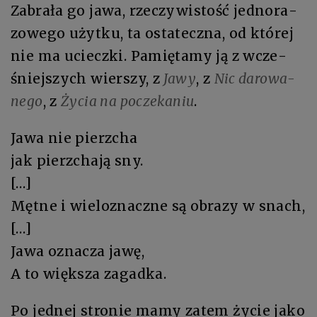
Za­bra­ła go ja­wa, rze­czy­wi­stość jed­no­ra­
zo­we­go użyt­ku, ta osta­tecz­na, od któ­rej
nie ma uciecz­ki. Pa­mię­ta­my ją z wcze­
śniej­szych wier­szy, z
Ja­wy
, z
Nic da­ro­wa­
ne­go
, z
Ży­cia na poczekaniu
.
Ja­wa nie pierz­cha
jak pierz­cha­ją sny.
[…]
Męt­ne i wieloznacz­ne są ob­ra­zy w snach,
[…]
Ja­wa ozna­cza jawę,
A to więk­sza za­gad­ka.
Po jed­nej stro­nie ma­my za­tem ży­cie ja­ko