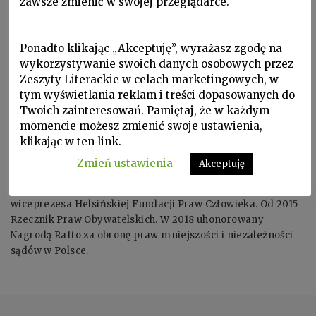
zawsze zmienić w swojej przeglądarce.
Ponadto klikając „Akceptuję”, wyrażasz zgodę na
wykorzystywanie swoich danych osobowych przez
Zeszyty Literackie w celach marketingowych, w
tym wyświetlania reklam i treści dopasowanych do
Twoich zainteresowań. Pamiętaj, że w każdym
momencie możesz zmienić swoje ustawienia,
klikając w ten link.
ADAM BODNAR ur. 1977. Prawnik i nauczyciel akademicki;
Zmień ustawienia
Akceptuję
doktor habilitowany nauk prawnych oraz działacz na rzecz
praw człowieka. W latach 2010-2015 pełnił funkcję
wiceprezesa Helsińskiej Fundacji Praw Człowieka. Od 2015
Rzecznik Praw Obywatelskich. W 2018 uhonorowany
Nagrodą Rafto za obronę praw mniejszości i niezależności
sądów w Polsce.