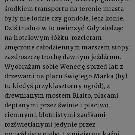
środkiem transportu na terenie miasta
były nie łodzie czy gondole, lecz konie.
Dziś trudno w to uwierzyć. Gdy siedząc
na hotelowym łóżku, rozcieram
zmęczone całodziennym marszem stopy,
zazdroszczę trochę dawnym jeźdźcom.
Wyobrażam sobie Wenecję sprzed lat: z
drzewami na placu Świętego Marka (był
tu kiedyś przyklasztorny ogród), z
drewnianym mostem Rialto, placami
deptanymi przez świnie i ptactwo,
ciemnymi, błotnistymi zaułkami
rozświetlanymi jedynie przez
gwiaździste niebo. I z miejscem kaźni