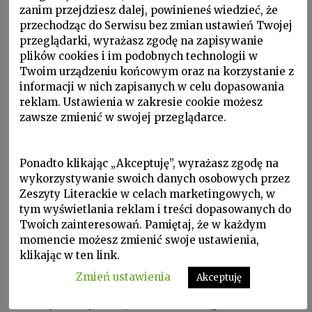
zanim przejdziesz dalej, powinieneś wiedzieć, że
po naszej prawej stronie tajemniczy
przechodząc do Serwisu bez zmian ustawień Twojej
twórca wyżłobił w kamieniu postać
przeglądarki, wyrażasz zgodę na zapisywanie
mężczyzny w turbanie trzymającego w
plików cookies i im podobnych technologii w
Twoim urządzeniu końcowym oraz na korzystanie z
dłoni ludzkie serce (oddane tu z
informacji w nich zapisanych w celu dopasowania
zadziwiającą dokładnością, z widoczną
reklam. Ustawienia w zakresie cookie możesz
zawsze zmienić w swojej przeglądarce.
koroną naczyń). Rysunek umieszczony
jest dość nisko, trzeba się schylić, by go
Ponadto klikając „Akceptuję”, wyrażasz zgodę na
dostrzec — zupełnie jakby artysta
wykorzystywanie swoich danych osobowych przez
tworzył go, na wpół leżąc. Po drugiej
Zeszyty Literackie w celach marketingowych, w
tym wyświetlania reklam i treści dopasowanych do
stronie portalu widnieją jeszcze wyryte
Twoich zainteresowań. Pamiętaj, że w każdym
weneckie galery. Legenda przypisuje
momencie możesz zmienić swoje ustawienia,
klikając w ten link.
autorstwo rysunków rzeźbiarzowi
Zmień ustawienia
pracującemu wcześniej przy ozdabianiu
Akceptuję
fasady budynku, Cesco Pizziganiemu.