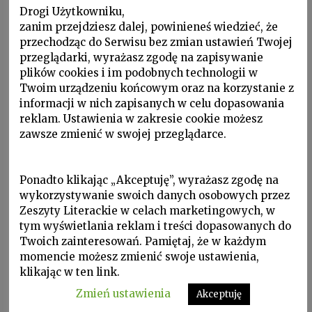
Drogi Użytkowniku,
czerwonego wina. Rozmawialiśmy po
zanim przejdziesz dalej, powinieneś wiedzieć, że
francusku, tak jak rozmawiali z sobą
przechodząc do Serwisu bez zmian ustawień Twojej
przeglądarki, wyrażasz zgodę na zapisywanie
europejscy poeci w wieku
plików cookies i im podobnych technologii w
XIX. Uśmiechał się, nigdy nie było tak,
Twoim urządzeniu końcowym oraz na korzystanie z
informacji w nich zapisanych w celu dopasowania
żeby „wybuchnął śmiechem”.
reklam. Ustawienia w zakresie cookie możesz
Urodzony w r. 1941, wyjechał z
zawsze zmienić w swojej przeglądarce.
Czechosłowacji po wkroczeniu tam
czołgów Układu Warszawskiego, w r.
Ponadto klikając „Akceptuję”, wyrażasz zgodę na
1968. Zamieszkał w Paryżu, po jakimś
wykorzystywanie swoich danych osobowych przez
Zeszyty Literackie w celach marketingowych, w
czasie zaczął pisać także po francusku,
tym wyświetlania reklam i treści dopasowanych do
nie porzucając nigdy całkowicie języka
Twoich zainteresowań. Pamiętaj, że w każdym
momencie możesz zmienić swoje ustawienia,
macierzystego.
klikając w ten link.
Zmień ustawienia
Akceptuję
Kiedy myślę o nim teraz – już w czasie