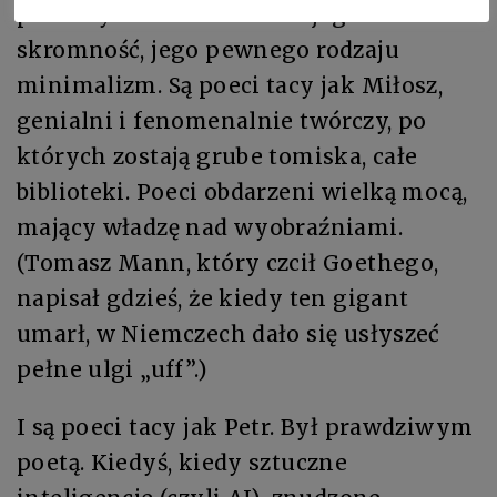
przeszłym – uderza mnie jego
skromność, jego pewnego rodzaju
minimalizm. Są poeci tacy jak Miłosz,
genialni i fenomenalnie twórczy, po
których zostają grube tomiska, całe
biblioteki. Poeci obdarzeni wielką mocą,
mający władzę nad wyobraźniami.
(Tomasz Mann, który czcił Goethego,
napisał gdzieś, że kiedy ten gigant
umarł, w Niemczech dało się usłyszeć
pełne ulgi „uff”.)
I są poeci tacy jak Petr. Był prawdziwym
poetą. Kiedyś, kiedy sztuczne