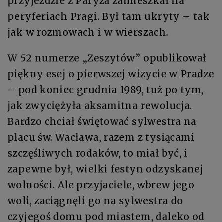
przyjeździe z Paryża zamieszkał na
peryferiach Pragi. Był tam ukryty – tak
jak w rozmowach i w wierszach.
W 52 numerze „Zeszytów” opublikował
piękny esej o pierwszej wizycie w Pradze
– pod koniec grudnia 1989, tuż po tym,
jak zwyciężyła aksamitna rewolucja.
Bardzo chciał świętować sylwestra na
placu św. Wacława, razem z tysiącami
szczęśliwych rodaków, to miał być, i
zapewne był, wielki festyn odzyskanej
wolności. Ale przyjaciele, wbrew jego
woli, zaciągnęli go na sylwestra do
czyjegoś domu pod miastem, daleko od