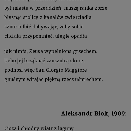
był miastu w przeddzień, muszą ranka zorze
błysnąć stolicy z kanałów zwierciadła
sznur odbić dobywając, żeby sobie
chciała przypomnieć, ulegle opadła
jak nimfa, Zeusa wypełniona grzechem.
Ucho jej brząknąć zausznicą skore;
podnosi więc San Giorgio Maggiore
gnuśnym witając piękną rzecz uśmiechem.
Aleksandr Błok, 1909:
Cisza i chłodny wiatr z laguny,