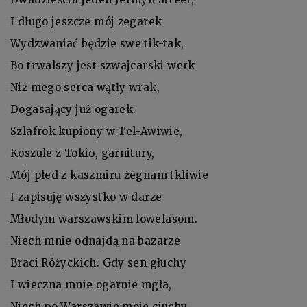
I długo jeszcze mój zegarek
Wydzwaniać będzie swe tik-tak,
Bo trwalszy jest szwajcarski werk
Niż mego serca wątły wrak,
Dogasający już ogarek.
Szlafrok kupiony w Tel-Awiwie,
Koszule z Tokio, garnitury,
Mój pled z kaszmiru żegnam tkliwie
I zapisuję wszystko w darze
Młodym warszawskim lowelasom.
Niech mnie odnajdą na bazarze
Braci Różyckich. Gdy sen głuchy
I wieczna mnie ogarnie mgła,
Niech po Warszawie moje ciuchy