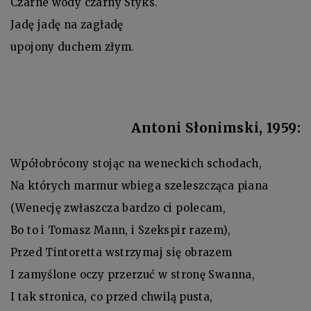
Czarne wody czarny Styks.
Jadę jadę na zagładę
upojony duchem złym.
Antoni Słonimski, 1959:
Wpółobrócony stojąc na weneckich schodach,
Na których marmur wbiega szeleszcząca piana
(Wenecję zwłaszcza bardzo ci polecam,
Bo to i Tomasz Mann, i Szekspir razem),
Przed Tintoretta wstrzymaj się obrazem
I zamyślone oczy przerzuć w stronę Swanna,
I tak stronica, co przed chwilą pusta,