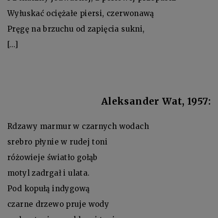
Wyłuskać ociężałe piersi, czerwonawą
Pręgę na brzuchu od zapięcia sukni,
[…]
Aleksander Wat, 1957:
Rdzawy marmur w czarnych wodach
srebro płynie w rudej toni
różowieje światło gołąb
motyl zadrgał i ulata.
Pod kopułą indygową
czarne drzewo pruje wody