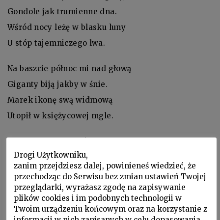
Gondole jak trumienne dna.
Wśród nocy leżę w blasku luny
U stóp tajemniczego lwa.
Na baszcie północ mi nad głową
Giganty biją jakby w śnie.
Marek ikonę swą widmową
Utopił w księżycowej mgle.
Poprzez galerie wpół widome,
Drogi Użytkowniku,
Lękliwie spozierając w krąg,
zanim przejdziesz dalej, powinieneś wiedzieć, że
Przechodzi, kryjąc się, Salome
przechodząc do Serwisu bez zmian ustawień Twojej
przeglądarki, wyrażasz zgodę na zapisywanie
Z mą krwawą głową w splocie rąk.
plików cookies i im podobnych technologii w
Twoim urządzeniu końcowym oraz na korzystanie z
I wszystko śpi – noc bezechowa,
informacji w nich zapisanych w celu dopasowania