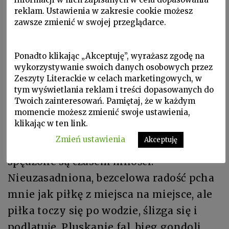
Tylko widziadła chwiejny krok,
reklam. Ustawienia w zakresie cookie możesz
zawsze zmienić w swojej przeglądarce.
Tylko upiorna moja głowa
Z tęsknotą patrzy z misy w mrok.
Ponadto klikając „Akceptuję”, wyrażasz zgodę na
wykorzystywanie swoich danych osobowych przez
Zeszyty Literackie w celach marketingowych, w
tym wyświetlania reklam i treści dopasowanych do
Twoich zainteresowań. Pamiętaj, że w każdym
André Suarès, 1909:
momencie możesz zmienić swoje ustawienia,
klikając w ten link.
Nawet dla tego, kto mieszkał już w
Zmień ustawienia
Akceptuję
Wenecji, pierwsze godziny w niej
spędzone są czasem miłości.
Nieuzasadniona, bezcelowa radość pcha
mnie jak piłkę z miejsca na miejsce, ale
piłka toczy się po wodzie, ślizga się i
podlatuje. Pluskanie fal, bieg gondoli,