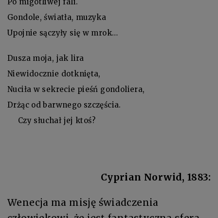
Po migotliwej fali.
Gondole, światła, muzyka
Upojnie sączyły się w mrok…
Dusza moja, jak lira
Niewidocznie dotknięta,
Nuciła w sekrecie pieśń gondoliera,
Drżąc od barwnego szczęścia.
Czy słuchał jej ktoś?
Cyprian Norwid, 1883:
Wenecja ma misję świadczenia
człowiekowi, że jest fantastyczna sfera