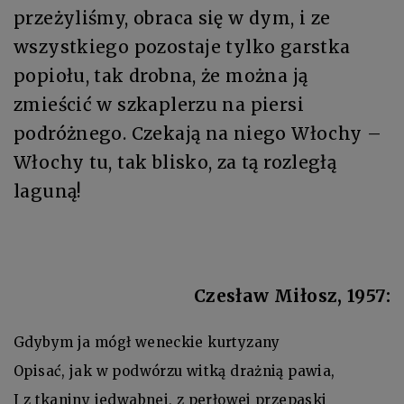
przeżyliśmy, obraca się w dym, i ze
wszystkiego pozostaje tylko garstka
popiołu, tak drobna, że można ją
zmieścić w szkaplerzu na piersi
podróżnego. Czekają na niego Włochy –
Włochy tu, tak blisko, za tą rozległą
laguną!
Czesław Miłosz, 1957:
Gdybym ja mógł weneckie kurtyzany
Opisać, jak w podwórzu witką drażnią pawia,
I z tkaniny jedwabnej, z perłowej przepaski