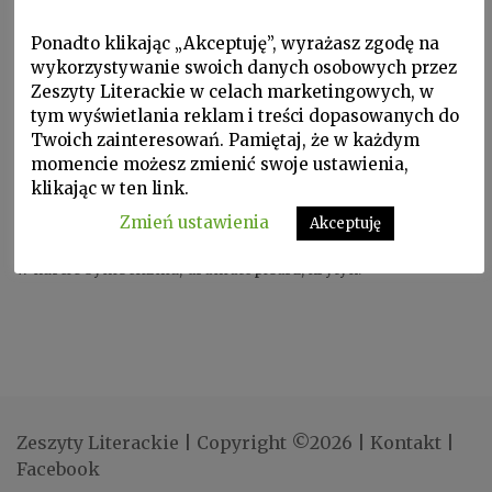
Ponadto klikając „Akceptuję”, wyrażasz zgodę na
wykorzystywanie swoich danych osobowych przez
Zeszyty Literackie w celach marketingowych, w
tym wyświetlania reklam i treści dopasowanych do
Twoich zainteresowań. Pamiętaj, że w każdym
momencie możesz zmienić swoje ustawienia,
klikając w ten link.
Zmień ustawienia
Akceptuję
ALEKSANDR BŁOK ur. 1880, zm. 1921. Poeta rosyjski tworzący
w nurcie symbolizmu, dramatopisarz, krytyk.
Zeszyty Literackie
|
Copyright ©2026
|
Kontakt
|
Facebook