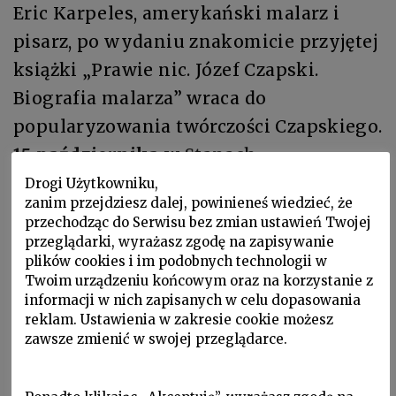
Eric Karpeles, amerykański malarz i
pisarz, po wydaniu znakomicie przyjętej
książki „Prawie nic. Józef Czapski.
Biografia malarza” wraca do
popularyzowania twórczości Czapskiego.
15 października
w Stanach
Zjednoczonych swoją premierę będzie
Drogi Użytkowniku,
zanim przejdziesz dalej, powinieneś wiedzieć, że
miała monografia malarstwa Józefa
przechodząc do Serwisu bez zmian ustawień Twojej
Czapskiego zatytułowana „Józef Czapski:
przeglądarki, wyrażasz zgodę na zapisywanie
plików cookies i im podobnych technologii w
An Apprenticeship of Looking”.
Twoim urządzeniu końcowym oraz na korzystanie z
informacji w nich zapisanych w celu dopasowania
Monografia prezentuje obrazy olejne,
reklam. Ustawienia w zakresie cookie możesz
zawsze zmienić w swojej przeglądarce.
rysunki i pokryte ilustracjami strony z
dziennika Józefa Czapskiego. Chociaż już