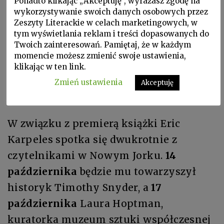
za życia zdobył sobie uznanie, jego
Ponadto klikając „Akceptuję”, wyrażasz zgodę na
wykorzystywanie swoich danych osobowych przez
twórczość zawsze pozostawała poza
Zeszyty Literackie w celach marketingowych, w
głównym nurtem świata sztuki. Czapski
tym wyświetlania reklam i treści dopasowanych do
Twoich zainteresowań. Pamiętaj, że w każdym
nie zdecydował się na tworzenie
momencie możesz zmienić swoje ustawienia,
malarstwa abstrakcyjnego, zamiast tego
klikając w ten link.
wolał obserwować ludzi i uwieczniać ich
Zmień ustawienia
Akceptuję
codzienne życie.
W związku z premierą książki Eric
Karpeles spotka się dwukrotnie z
czytelnikami w Nowym Jorku.
14
października
będzie mu towarzyszył
historyk Timothy Snyder, a
17
października
Laura Hoptman,
kuratorka muzeum sztuki współczesnej