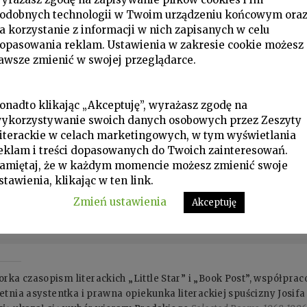
odobnych technologii w Twoim urządzeniu końcowym ora
a korzystanie z informacji w nich zapisanych w celu
opasowania reklam. Ustawienia w zakresie cookie możesz
awsze zmienić w swojej przeglądarce.
onadto klikając „Akceptuję”, wyrażasz zgodę na
ykorzystywanie swoich danych osobowych przez Zeszyty
iterackie w celach marketingowych, w tym wyświetlania
eklam i treści dopasowanych do Twoich zainteresowań.
amiętaj, że w każdym momencie możesz zmienić swoje
stawienia, klikając w ten link.
Zmień ustawienia
Akceptuję
ka czasopism literackich „Little Star” i „Book Post”, współpra
letnia asystentka i prawna opiekunka literackiej spuścizny Josif