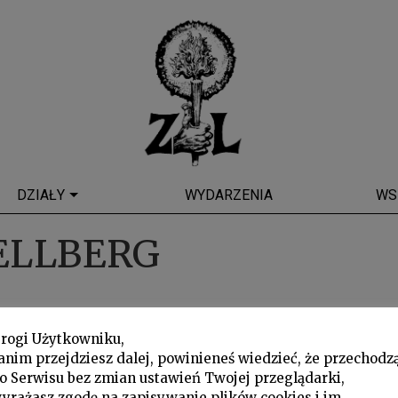
DZIAŁY
WYDARZENIA
WS
ELLBERG
rogi Użytkowniku,
anim przejdziesz dalej, powinieneś wiedzieć, że przechodz
o Serwisu bez zmian ustawień Twojej przeglądarki,
yrażasz zgodę na zapisywanie plików cookies i im