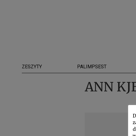
ZESZYTY
PALIMPSEST
ANN KJ
D
z
d
w