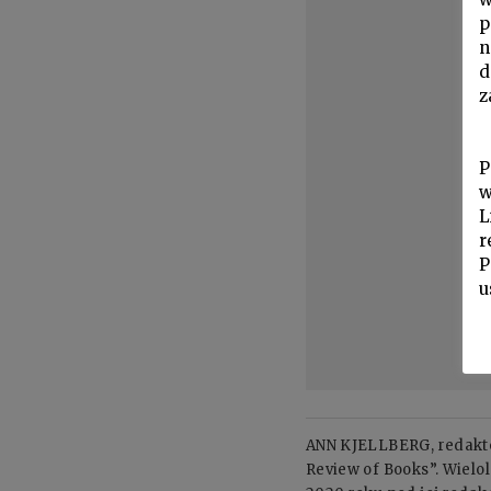
p
n
d
z
P
w
L
r
P
u
ANN KJELLBERG, redaktor
Review of Books”. Wielo