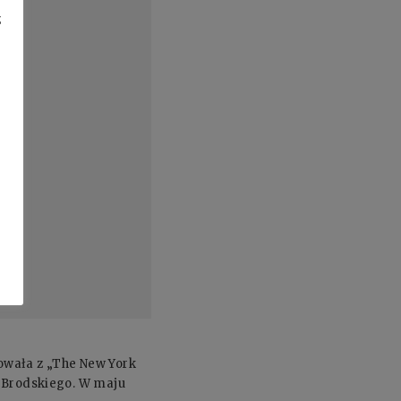
z
cowała z „The New York
a Brodskiego. W maju