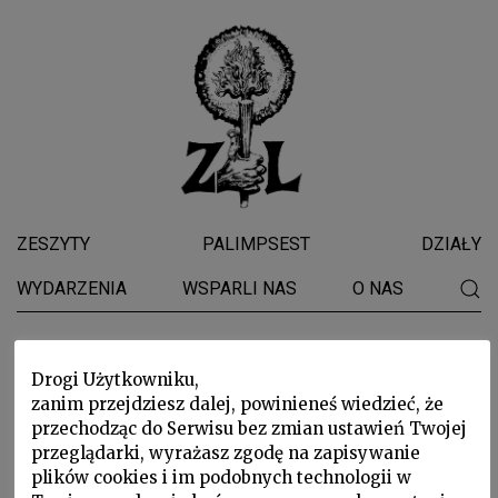
ZESZYTY
PALIMPSEST
DZIAŁY
WYDARZENIA
WSPARLI NAS
O NAS
ANNA PIWKOWSKA
Drogi Użytkowniku,
zanim przejdziesz dalej, powinieneś wiedzieć, że
przechodząc do Serwisu bez zmian ustawień Twojej
przeglądarki, wyrażasz zgodę na zapisywanie
plików cookies i im podobnych technologii w