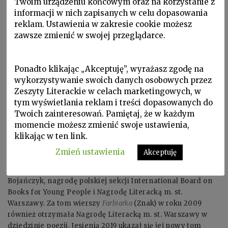
Twoim urządzeniu końcowym oraz na korzystanie z
informacji w nich zapisanych w celu dopasowania
reklam. Ustawienia w zakresie cookie możesz
zawsze zmienić w swojej przeglądarce.
Ponadto klikając „Akceptuję”, wyrażasz zgodę na
wykorzystywanie swoich danych osobowych przez
Zeszyty Literackie w celach marketingowych, w
tym wyświetlania reklam i treści dopasowanych do
Twoich zainteresowań. Pamiętaj, że w każdym
ANNA PIWKOWSKA Ogłosiła m.in. tomy wierszy
Lustrzanka
momencie możesz zmienić swoje ustawienia,
(Zeszyty Literackie) i
Wyspa Nieborów
(Znak), oraz biografię
klikając w ten link.
Wyklęta. Poezja i miłość Mariny Cwietajewej
(Iskry). Jest także
autorką książki
Achmatowa czyli Rosja
(Biblioteka Więzi) oraz
Zmień ustawienia
Akceptuję
powieści dla młodzieży
Franciszka
(Zeszyty Literackie), za
którą otrzymała w 2014, razem z graficzką Emilką
Bojańczyk, nagrodę polskiej sekcji International Board on
Books for Young People i Nagrodę Literacką m. st.
Warszawy. Za tom wierszy
Farbiarka
(Znak) w roku 2009
również otrzymała Nagrodę Literacką m. st. Warszawy w
dziedzinie poezji. Jesienią 2019 ukazał się jej nowy tom