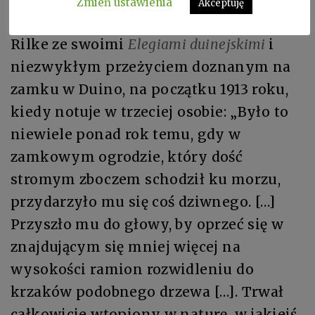
Zmień ustawienia
Akceptuję
współczesnej. I oto znowu pojawia się
Rilke ze swoimi
Elegiami duinejskimi
i
niezwykłym przeżyciem doznanym na
zamku w Duino, na początku 1913 roku,
kiedy notuje w trzeciej osobie: „Było to
niewiele ponad rok temu, gdy w
zamkowym ogrodzie, który dość
stromym zboczem schodził ku morzu,
przydarzyło mu się coś dziwnego. […]
Przyszło mu do głowy, by oprzeć się w
znajdującym się mniej więcej na
wysokości ramion rozwidleniu do
krzaków podobnego drzewa […]. Trwał
całkowicie wtopiony w naturę, w jakiejś