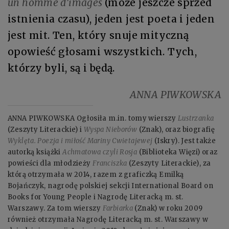
un homme d’images
(może jeszcze sprzed
istnienia czasu), jeden jest poeta i jeden
jest mit. Ten, który snuje mityczną
opowieść głosami wszystkich. Tych,
którzy byli, są i będą.
ANNA PIWKOWSKA
ANNA PIWKOWSKA Ogłosiła m.in. tomy wierszy
Lustrzanka
(Zeszyty Literackie) i
Wyspa Nieborów
(Znak), oraz biografię
Wyklęta. Poezja i miłość Mariny Cwietajewej
(Iskry). Jest także
autorką książki
Achmatowa czyli Rosja
(Biblioteka Więzi) oraz
powieści dla młodzieży
Franciszka
(Zeszyty Literackie), za
którą otrzymała w 2014, razem z graficzką Emilką
Bojańczyk, nagrodę polskiej sekcji International Board on
Books for Young People i Nagrodę Literacką m. st.
Warszawy. Za tom wierszy
Farbiarka
(Znak) w roku 2009
również otrzymała Nagrodę Literacką m. st. Warszawy w