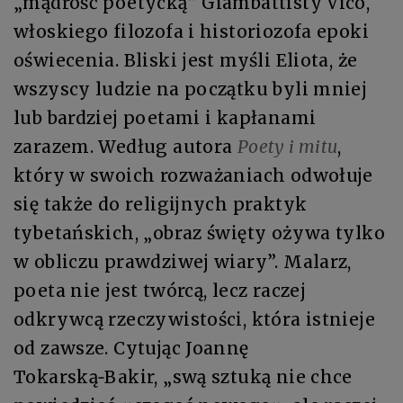
„mądrość poetycką” Giambattisty Vico,
włoskiego filozofa i historiozofa epoki
oświecenia. Bliski jest myśli Eliota, że
wszyscy ludzie na początku byli mniej
lub bardziej poetami i kapłanami
zarazem. Według autora
Poety i mitu
,
który w swoich rozważaniach odwołuje
się także do religijnych praktyk
tybetańskich, „obraz święty ożywa tylko
w obliczu prawdziwej wiary”. Malarz,
poeta nie jest twórcą, lecz raczej
odkrywcą rzeczywistości, która istnieje
od zawsze. Cytując Joannę
Tokarską‑Bakir, „swą sztuką nie chce