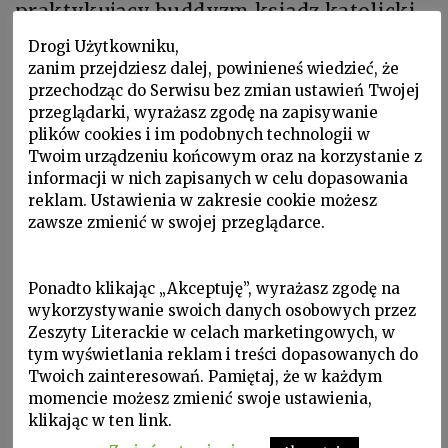
praktykujący buddyzm ksiądz katolicki
w
Zapiskach współwinnego widza
pisze, że
Drogi Użytkowniku,
zanim przejdziesz dalej, powinieneś wiedzieć, że
„jednym z charakterystycznych źródeł
przechodząc do Serwisu bez zmian ustawień Twojej
sił żywotnych w azjatyckiej sztuce i
przeglądarki, wyrażasz zgodę na zapisywanie
plików cookies i im podobnych technologii w
filozofii […] jest ich większa wierność
Twoim urządzeniu końcowym oraz na korzystanie z
wobec niepamiętnych sposobów
informacji w nich zapisanych w celu dopasowania
widzenia, idących aż w prehistoryczny
reklam. Ustawienia w zakresie cookie możesz
zawsze zmienić w swojej przeglądarce.
czas”. Dodaje także, że „przypuszczalnie
żaden inny rodzaj sztuki nie jest w
Ponadto klikając „Akceptuję”, wyrażasz zgodę na
stanie wzruszyć tak głęboko jak
wykorzystywanie swoich danych osobowych przez
paleolityczne malowidła jaskiniowe i
Zeszyty Literackie w celach marketingowych, w
tym wyświetlania reklam i treści dopasowanych do
bizantyńskie lub rosyjskie ikony”.
Twoich zainteresowań. Pamiętaj, że w każdym
momencie możesz zmienić swoje ustawienia,
Juszczak zwraca się w swoich
klikając w ten link.
rozmyślaniach także ku poezji