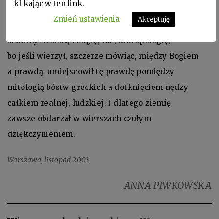
klikając w ten link.
nomadyczne języki, wędrujące plemię
Zmień ustawienia
Akceptuję
mowy, to była jego prywatna etyka.
Stworzył własną religię, nie, antropologię,
bo jeśli wierzył, szczerze mówiąc, między Bogiem
a prawdą, umiejscowił tę prawdę pomiędzy
mitologią bóstw greckich a dotknięciem nędzy
całkiem realnej, ludzkiej. I dlatego ziemię
zawsze obdarzał w wierszach czułym
dziękczynieniem.
Warszawa, listopad 2003
ANNA PIWKOWSKA