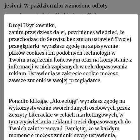
jesieni. W październiku wzmożone odloty
żurawi na południe. Śliskie kartofliska.
Drogi Użytkowniku,
Leczył chorobę ucha i zamęt błędnika
zanim przejdziesz dalej, powinieneś wiedzieć, że
angielską frazą, drżącym metrum, czytelnika
przechodząc do Serwisu bez zmian ustawień Twojej
jedynego miał w sobie. Krajobraz przygnębiał.
przeglądarki, wyrażasz zgodę na zapisywanie
plików cookies i im podobnych technologii w
Ale fizyczna praca, horyzont i głębia
Twoim urządzeniu końcowym oraz na korzystanie z
nieba, ziemi, sprawiły, że stały się bliskie
informacji w nich zapisanych w celu dopasowania
reklam. Ustawienia w zakresie cookie możesz
nierozpoznane światy. Z niebieskim opryskiem
zawsze zmienić w swojej przeglądarce.
beczki, stały na polach nieznanej Irlandii.
Niebieski kolor w wierszach innego poety.
Ponadto klikając „Akceptuję”, wyrażasz zgodę na
Ten kolor żył, rozpraszał monochromatyczne
wykorzystywanie swoich danych osobowych przez
Zeszyty Literackie w celach marketingowych, w
istnienie, koił nerwy, dawał punkty styczne
tym wyświetlania reklam i treści dopasowanych do
z inną frazą i w innym pisaną języku.
Twoich zainteresowań. Pamiętaj, że w każdym
momencie możesz zmienić swoje ustawienia,
Cóż, że tylko przeczuwał to obce istnienie,