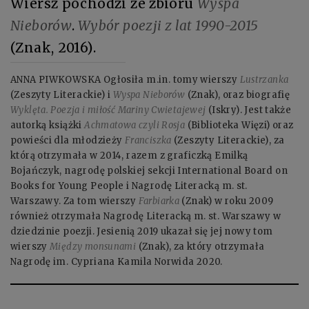
Wiersz pochodzi ze zbioru
Wyspa
Nieborów
.
Wybór poezji z lat 1990-2015
(Znak, 2016).
ANNA PIWKOWSKA Ogłosiła m.in. tomy wierszy
Lustrzanka
(Zeszyty Literackie) i
Wyspa Nieborów
(Znak), oraz biografię
Wyklęta. Poezja i miłość Mariny Cwietajewej
(Iskry). Jest także
autorką książki
Achmatowa czyli Rosja
(Biblioteka Więzi) oraz
powieści dla młodzieży
Franciszka
(Zeszyty Literackie), za
którą otrzymała w 2014, razem z graficzką Emilką
Bojańczyk, nagrodę polskiej sekcji International Board on
Books for Young People i Nagrodę Literacką m. st.
Warszawy. Za tom wierszy
Farbiarka
(Znak) w roku 2009
również otrzymała Nagrodę Literacką m. st. Warszawy w
dziedzinie poezji. Jesienią 2019 ukazał się jej nowy tom
wierszy
Między monsunami
(Znak), za który otrzymała
Nagrodę im. Cypriana Kamila Norwida 2020.