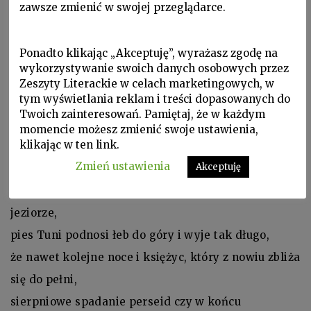
zawsze zmienić w swojej przeglądarce.
miłości, utracone miasto.
Trzeba więc jechać do Wilka, spotkać się z Pannami.
Ponadto klikając „Akceptuję”, wyrażasz zgodę na
Jeść ser i ogórki z miodem, wychodzić z chłodnej
wykorzystywanie swoich danych osobowych przez
sieni do ogrodu,
Zeszyty Literackie w celach marketingowych, w
tym wyświetlania reklam i treści dopasowanych do
rozmawiać na leżakach i wracać z ogrodu przez
Twoich zainteresowań. Pamiętaj, że w każdym
chłodną sień.
momencie możesz zmienić swoje ustawienia,
klikając w ten link.
Ale Tunia zdejmuje ze ściany strzelbę i mierzy sobie
Zmień ustawienia
Akceptuję
w serce.
Dzikie kaczki jak zawodowi łyżwiarze lądują na
jeziorze,
pies Tuni podnosi łeb do góry i wyje tak długo,
że nawet kolejne noce i księżyc, który z nowiu zbliża
się do pełni,
sierpniowe spadanie perseid czy w końcu