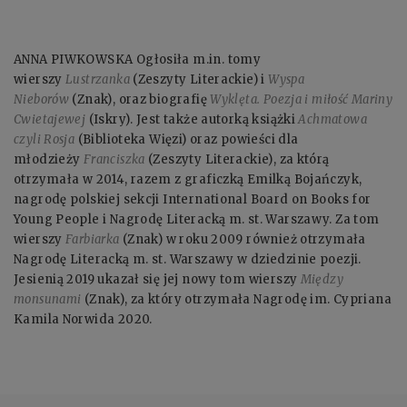
ANNA PIWKOWSKA Ogłosiła m.in. tomy
wierszy
Lustrzanka
(Zeszyty Literackie) i
Wyspa
Nieborów
(Znak), oraz biografię
Wyklęta. Poezja i miłość Mariny
Cwietajewej
(Iskry). Jest także autorką książki
Achmatowa
czyli Rosja
(Biblioteka Więzi) oraz powieści dla
młodzieży
Franciszka
(Zeszyty Literackie), za którą
otrzymała w 2014, razem z graficzką Emilką Bojańczyk,
nagrodę polskiej sekcji International Board on Books for
Young People i Nagrodę Literacką m. st. Warszawy. Za tom
wierszy
Farbiarka
(Znak) w roku 2009 również otrzymała
Nagrodę Literacką m. st. Warszawy w dziedzinie poezji.
Jesienią 2019 ukazał się jej nowy tom wierszy
Między
monsunami
(Znak), za który otrzymała Nagrodę im. Cypriana
Kamila Norwida 2020.