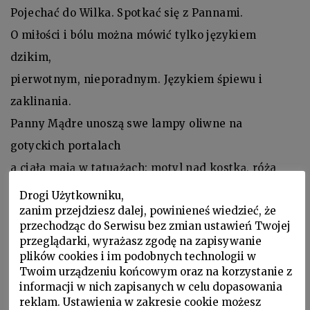
Pojechać do Wilka. Spotkać się z Pannami.
O miłości i bólu można mówić tylko językiem
dzikim,
pierwotnym, nieporadnym. Językiem śpiewu i
zaklinania.
Panny Mądre unoszą swe lampy oliwne na
gotyckich portalach
a ciała mają w tatuażach: motyl nad kostką, róża
nad obojczykiem.
Drogi Użytkowniku,
zanim przejdziesz dalej, powinieneś wiedzieć, że
Co one tutaj robią, urodziły się przecież w górach,
przechodząc do Serwisu bez zmian ustawień Twojej
nad strumieniem,
przeglądarki, wyrażasz zgodę na zapisywanie
plików cookies i im podobnych technologii w
a tu klaksony samochodów, krew na pasach i nie ma
Twoim urządzeniu końcowym oraz na korzystanie z
Cię Jeruzalem,
informacji w nich zapisanych w celu dopasowania
moja radości, moja prawa ręko, moja złupiona
reklam. Ustawienia w zakresie cookie możesz