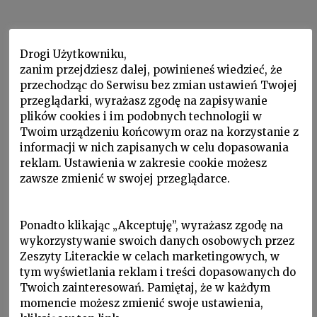
Wiersz
Drogi Użytkowniku,
Lubię wiatr na wyspie
zanim przejdziesz dalej, powinieneś wiedzieć, że
przechodząc do Serwisu bez zmian ustawień Twojej
przeglądarki, wyrażasz zgodę na zapisywanie
plików cookies i im podobnych technologii w
lubię wiatr na wyspie i pisarkę Wiolettę
Twoim urządzeniu końcowym oraz na korzystanie z
Greg
informacji w nich zapisanych w celu dopasowania
która mogłaby ten wiatr opisać
reklam. Ustawienia w zakresie cookie możesz
zawsze zmienić w swojej przeglądarce.
ale w nocy opuściła wyspę Wight
kto opisze ten rdzawy, zmącony
Ponadto klikając „Akceptuję”, wyrażasz zgodę na
drobinkami piachu spod
wykorzystywanie swoich danych osobowych przez
bloku i pastwiska,
Zeszyty Literackie w celach marketingowych, w
tym wyświetlania reklam i treści dopasowanych do
ten szary, unoszący liście z chodnika,
Twoich zainteresowań. Pamiętaj, że w każdym
ten niewidzialny, dający po pysku z
momencie możesz zmienić swoje ustawienia,