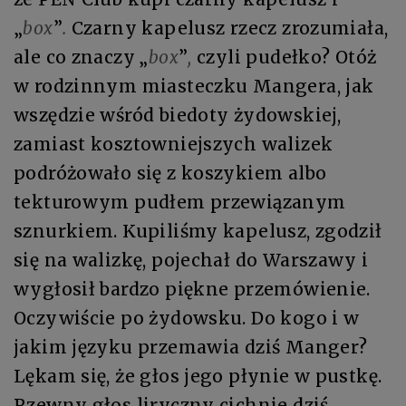
„
box
”
.
Czarny kapelusz rzecz zrozumiała,
ale co znaczy
„
box
”
,
czyli pudełko? Otóż
w rodzinnym mia­steczku Mangera, jak
wszędzie wśród biedoty żydowskiej,
zamiast kosz­towniejszych walizek
podróżowało się z koszykiem albo
tekturowym pudłem przewiązanym
sznurkiem. Kupiliśmy kapelusz, zgodził
się na walizkę, pojechał do Warszawy i
wygłosił bardzo piękne przemówienie.
Oczywiście po żydowsku. Do kogo i w
jakim języku przemawia dziś Manger?
Lękam się, że głos jego płynie w pustkę.
Rzewny głos liryczny cichnie dziś