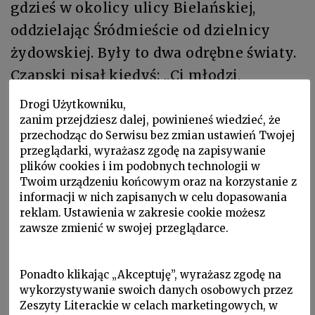
gdzieś w okolicy ulicy Bielańskiej,
oddzielając Śródmieście od dzielnicy
żydowskiej. Były to dwa odrębne światy.
Czapski pisał kiedyś: „Ci młodzi,
szukając dróg w społeczeństwie polskim,
Drogi Użytkowniku,
tracili grunt, zrywając z tradycją i
zanim przejdziesz dalej, powinieneś wiedzieć, że
przechodząc do Serwisu bez zmian ustawień Twojej
obyczajem żydowskim, i znajdowali się
przeglądarki, wyrażasz zgodę na zapisywanie
w pustce… Wstrząsnął mną fakt, że
plików cookies i im podobnych technologii w
Twoim urządzeniu końcowym oraz na korzystanie z
wszyst­ko, co w owych latach wiedziałem
informacji w nich zapisanych w celu dopasowania
o tej głodnej pustyni, wśród której
reklam. Ustawienia w zakresie cookie możesz
zawsze zmienić w swojej przeglądarce.
znajdowali się ci chłopcy i te dziewczęta
z żydowskiego getta, było prze­cież
Ponadto klikając „Akceptuję”, wyrażasz zgodę na
abstrakcją”. Manger kiedyś swój nowy
wykorzystywanie swoich danych osobowych przez
wiersz czytał mi w dość dzi­waczny
Zeszyty Literackie w celach marketingowych, w