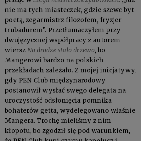
nie ma tych miasteczek, gdzie szewc byt
poetą, zegarmistrz filozofem, fryzjer
trubadurem”. Przetłumaczyłem przy
dwujęzycznej współpracy z autorem
wiersz
Na drodze stało drzewo
, bo
Mangerowi bardzo na polskich
przekładach zależało. Z mojej inicjaty­wy,
gdy PEN Club międzynarodowy
postanowił wysłać swego delegata na
uroczystość odsłonięcia pomnika
bohaterów getta, wydelegowano wła­śnie
Mangera. Trochę mieliśmy z nim
kłopotu, bo zgodził się pod warun­kiem,
że PEN Club kupi czarny kapelusz i