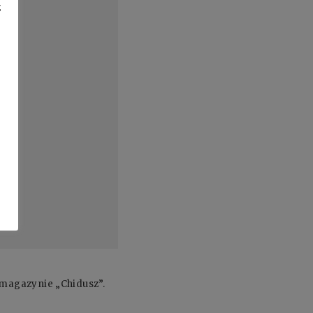
z
 magazynie „Chidusz”.