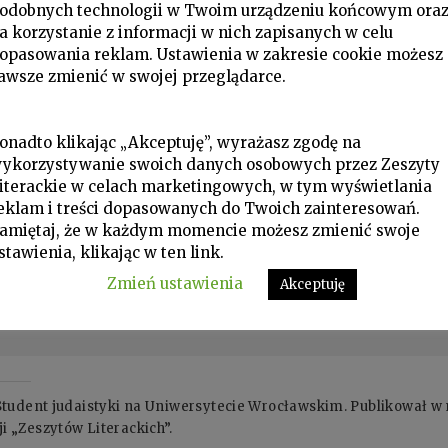
odobnych technologii w Twoim urządzeniu końcowym ora
a korzystanie z informacji w nich zapisanych w celu
opasowania reklam. Ustawienia w zakresie cookie możesz
awsze zmienić w swojej przeglądarce.
onadto klikając „Akceptuję”, wyrażasz zgodę na
ykorzystywanie swoich danych osobowych przez Zeszyty
iterackie w celach marketingowych, w tym wyświetlania
eklam i treści dopasowanych do Twoich zainteresowań.
amiętaj, że w każdym momencie możesz zmienić swoje
stawienia, klikając w ten link.
Zmień ustawienia
Akceptuję
Student judaistyki na Uniwersytecie Wrocławskim. Publikował w
 „Zeszytów Literackich”.