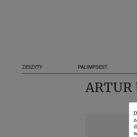
ZESZYTY
PALIMPSEST
ARTUR
D
z
d
w