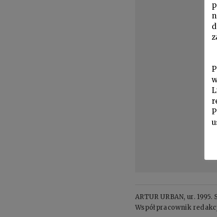
p
n
d
z
P
w
L
r
P
u
ARTUR URBAN, ur. 1995. 
Współpracownik redakcji