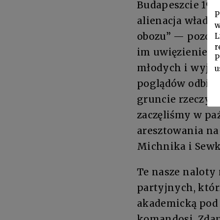
Budapeszcie 1956
P
alienacja władzy
w
obozu” — pozost
L
r
im uwięzienie K
P
młodych i wyjąt
u
poglądów odbieg
gruncie rzeczy 
zaczęliśmy w pa
aresztowania na
Michnika i Sewk
Te nasze naloty
partyjnych, któ
akademicką pod 
komandosi. Zdan