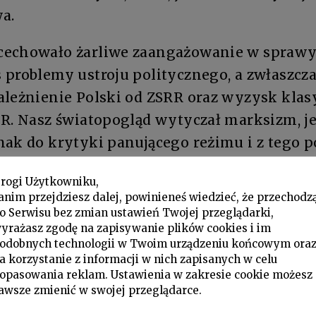
a.
echowało żarliwe zaangażowanie w sprawy 
 problemy ustroju politycznego, a zwłaszcz
ależnienie Polski od ZSRR oraz wyzysk klasy
PR. Nasz światopogląd wytyczał marksizm, j
nak do krytyki panującego reżimu i z tego 
ieżowych organizacji. Braliśmy niemniej ud
rogi Użytkowniku,
przez nie dyskusjach i wzorowo do nich pr
anim przejdziesz dalej, powinieneś wiedzieć, że przechodz
nych miejscach sali, zgłaszaliśmy dość dal
o Serwisu bez zmian ustawień Twojej przeglądarki,
yrażasz zgodę na zapisywanie plików cookies i im
krajowej i międzynarodowej polityki rządząc
odobnych technologii w Twoim urządzeniu końcowym ora
iać w pomieszanie partyjnych prelegentów
a korzystanie z informacji w nich zapisanych w celu
opasowania reklam. Ustawienia w zakresie cookie możesz
matyczne epizody okrywanej milczeniem hist
awsze zmienić w swojej przeglądarce.
i stalinowskich zbrodni czy interwencji rosy