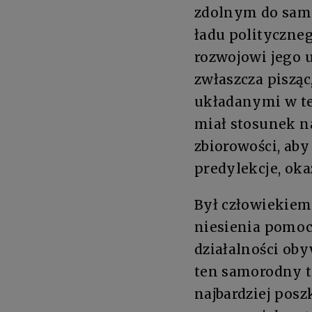
zdolnym do samo
ładu polityczne
rozwojowi jego 
zwłaszcza pisząc
układanymi w teo
miał stosunek na
zbiorowości, ab
predylekcje, oka
Był człowiekiem
niesienia pomoc
działalności oby
ten samorodny t
najbardziej pos