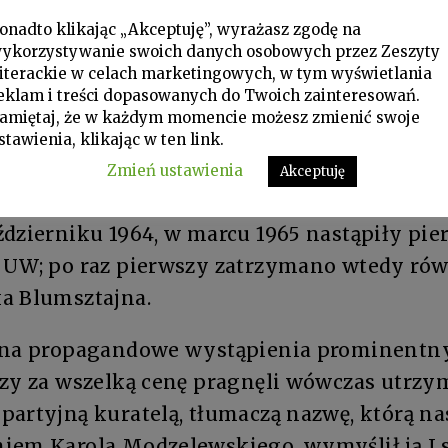
 i polskim Październiku, czy też problemy t
onadto klikając „Akceptuję”, wyrażasz zgodę na
 w socjalizmie, sytuacja gospodarcza kraju i
ykorzystywanie swoich danych osobowych przez Zeszyty
ałych państw socjalistycznych; zawsze te
iterackie w celach marketingowych, w tym wyświetlania
eklam i treści dopasowanych do Twoich zainteresowań.
uronia i Modzelewskiego gdyż te haniebne k
amiętaj, że w każdym momencie możesz zmienić swoje
kowo zdolnych pracowników uczelnianych 
stawienia, klikając w ten link.
ających od akceptowanych przez rządzącą pa
Zmień ustawienia
Akceptuję
detonatorem naszego buntu. Przypomnijmy: 
ździerniku 1964, w marcu 1965 nastąpiły pie
 UW; po raz pierwszy zatrzymano wtedy ró
a Blumsztajna.
 na propagandowe wystąpienia prominentny
rzy za wszelką cenę pragnęli wówczas utrzy
partyjną kuratelą, tłumaczą nazwę, którą na
iem Karola Modzelewskiego, wymyślił ją I 