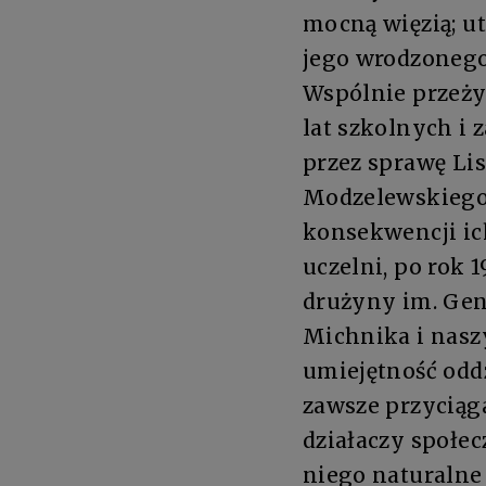
mocną więzią; u
jego wrodzonego
Wspólnie przeży
lat szkolnych i
przez sprawę Li
Modzelewskiego 
konsekwencji ic
uczelni, po rok 
drużyny im. Gen
Michnika i naszy
umiejętność odd
zawsze przyciąga
działaczy społec
niego naturalne 