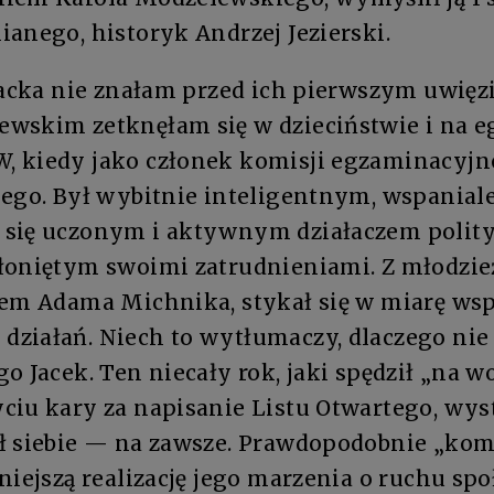
anego, historyk Andrzej Jezierski.
Jacka nie znałam przed ich pierwszym uwięz
wskim zetknęłam się w dzieciństwie i na 
 kiedy jako członek komisji egzaminacyjne
iego. Był wybitnie inteligentnym, wspanial
 się uczonym i aktywnym działaczem polit
łoniętym swoimi zatrudnieniami. Z młodzi
iem Adama Michnika, stykał się w miarę ws
ziałań. Niech to wytłumaczy, dlaczego nie 
o Jacek. Ten niecały rok, jaki spędził „na w
iu kary za napisanie Listu Otwartego, wyst
ł siebie — na zawsze. Prawdopodobnie „ko
niejszą realizację jego marzenia o ruchu s