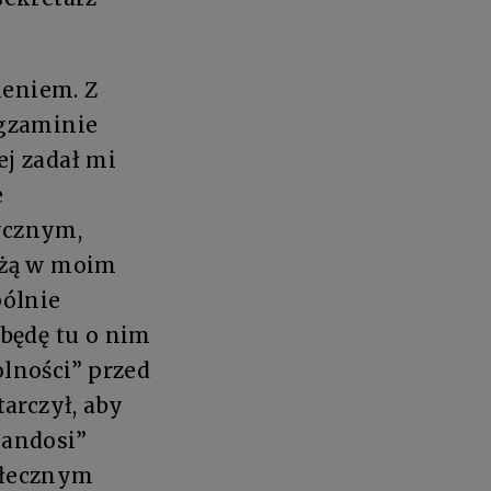
ieniem. Z
egzaminie
j zadał mi
e
ycznym,
eżą w moim
pólnie
będę tu o nim
olności” przed
arczył, aby
mandosi”
połecznym