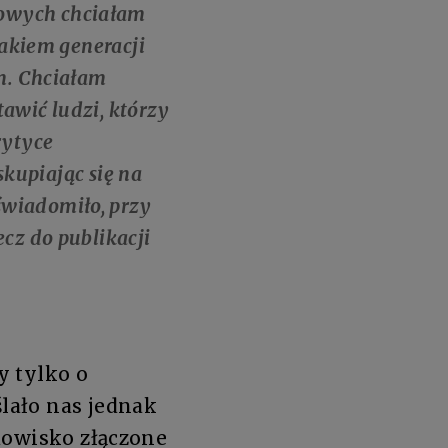
owych chciałam
lakiem generacji
em. Chciałam
awić ludzi, którzy
rytyce
skupiając się na
wiadomiło, przy
cz do publikacji
y tylko o
lało nas jednak
dowisko złączone