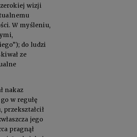
erokiej wizji
ktualnemu
ści. W myśleniu,
nymi,
ego”); do ludzi
skiwał ze
ualne
ł nakaz
 go w regułę
, przekształcił
zwłaszcza jego
rca pragnął