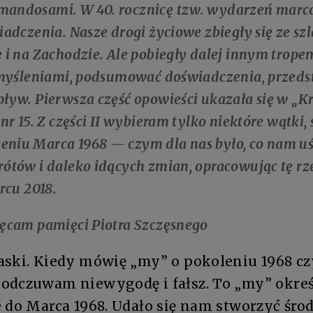
andosami. W 40. rocznicę tzw. wydarzeń marc
iadczenia. Nasze drogi życiowe zbiegły się ze sz
 i na Zachodzie. Ale pobiegły dalej innym trop
emyśleniami, podsumować doświadczenia, przedst
ływ. Pierwsza część opowieści ukazała się w „K
nr 15. Z części II wybieram tylko niektóre wątki, 
niu Marca 1968 — czym dla nas było, co nam uś
ótów i daleko idących zmian, opracowując tę rze
rcu 2018.
ęcam pamięci Piotra Szczęsnego
aski. Kiedy mówię „my” o pokoleniu 1968 cz
odczuwam niewygodę i fałsz. To „my” okreś
e do Marca 1968. Udało się nam stworzyć śro