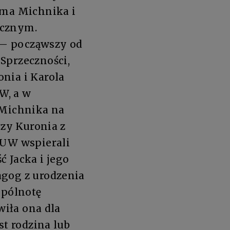
ama Michnika i
icznym.
 — począwszy od
Sprzeczności,
nia i Karola
W, a w
 Michnika na
rzy Kuronia z
 UW wspierali
 Jacka i jego
agog z urodzenia
spólnotę
wiła ona dla
st rodzina lub