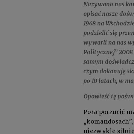
Nazywano nas kom
opisać nasze dośw
1968 na Wschodzie
podzielić się prz
wywarli na nas wp
Politycznej” 2008 
samym doświadcze
czym dokonuję skr
po 10 latach, w ma
Opowieść tę poświ
Pora porzucić m
„komandosach”, 
niezwykle silni