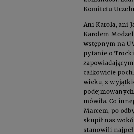
Komitetu Uczelni
Ani Karola, ani 
Karolem Modzele
wstępnym na UW,
pytanie o Trock
zapowiadającym
całkowicie poch
wieku, z wyjątk
podejmowanych d
mówiła. Co inneg
Marcem, po odbyc
skupił nas wokó
stanowili najpeł