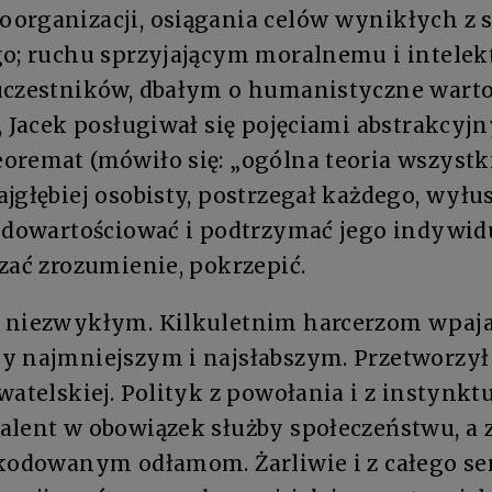
organizacji, osiągania celów wynikłych z sz
go; ruchu sprzyjającym moralnemu i intele
uczestników, dbałym o humanistyczne warto
, Jacek posługiwał się pojęciami abstrakcyj
remat (mówiło się: „ogólna teoria wszystki
jgłębiej osobisty, postrzegał każdego, wyłu
y dowartościować i podtrzymać jego indywid
zać zrozumienie, pokrzepić.
 niezwykłym. Kilkuletnim harcerzom wpaja
y najmniejszym i najsłabszym. Przetworzył
watelskiej. Polityk z powołania i z instynktu
alent w obowiązek służby społeczeństwu, a 
zkodowanym odłamom. Żarliwie i z całego se