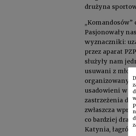
drużyna sportow
,,Komandosów” c
Pasjonowały nas
wyznaczniki: uz
przez aparat PZ
służyły nam jed
usuwani z młodz
D
organizowanych 
z
usadowieni w róż
d
w
zastrzeżenia do 
p
zwłaszcza wpraw
n
d
co bardziej dra
z
Katynia, łagrów 