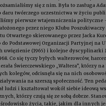
tożsamialiśmy się z nim. Była to zasługa Ad
 daru twórczego uczestnictwa w życiu publ
liśmy pierwsze wtajemniczenia polityczne
 założonego przez niego Klubu Poszukiwaczy 
stu Otwartego skierowanego przez Jacka Kuro
do Podstawowej Organizacji Partyjnej na U
h uwięzienie (1965) i kolejne dyscyplinarki
1968. Co się tyczy byłych walterowców, harce
erała Świerczewskiego ,,Waltera”, którzy na
ch kolegów, odcisnęła się na nich osobowość
ziaływania na szerszą społeczność. Ten ped
ł ludzi i kształtował wokół siebie ideową w
znych, którzy czują się ze sobą dobrze. Stano
środowisko życia, takie, jakim dla innych je