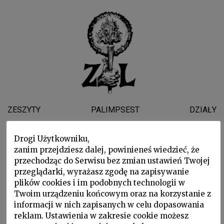
ZESZYTY
PALIMPSEST
DZIAŁY
WYDARZENIA
WSPARLI NAS
O NAS
Drogi Użytkowniku,
zanim przejdziesz dalej, powinieneś wiedzieć, że
BOGUSŁAW
przechodząc do Serwisu bez zmian ustawień Twojej
przeglądarki, wyrażasz zgodę na zapisywanie
DEPTUŁA
plików cookies i im podobnych technologii w
Twoim urządzeniu końcowym oraz na korzystanie z
informacji w nich zapisanych w celu dopasowania
reklam. Ustawienia w zakresie cookie możesz