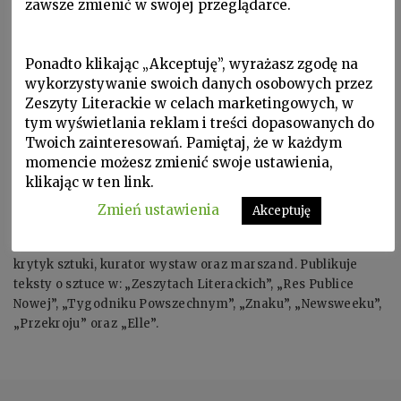
zawsze zmienić w swojej przeglądarce.
Ponadto klikając „Akceptuję”, wyrażasz zgodę na
wykorzystywanie swoich danych osobowych przez
Zeszyty Literackie w celach marketingowych, w
tym wyświetlania reklam i treści dopasowanych do
Twoich zainteresowań. Pamiętaj, że w każdym
momencie możesz zmienić swoje ustawienia,
klikając w ten link.
Zmień ustawienia
Akceptuję
BOGUSŁAW DEPTUŁA, ur. 1965 w Warszawie. Historyk i
krytyk sztuki, kurator wystaw oraz marszand. Publikuje
teksty o sztuce w: „Zeszytach Literackich”, „Res Publice
Nowej”, „Tygodniku Powszechnym”, „Znaku”, „Newsweeku”,
„Przekroju” oraz „Elle”.