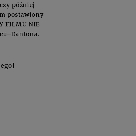
 czy później
lem postawiony
RCY FILMU NIE
ieu–Dantona.
iego]