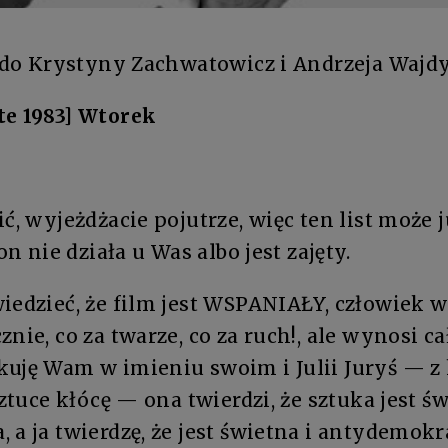
i do Krystyny Zachwatowicz i Andrzeja Wajd
te 1983] Wtorek
ić, wyjeżdżacie pojutrze, więc ten list może 
fon nie działa u Was albo jest zajęty.
iedzieć, że film jest WSPANIAŁY, człowiek w
nie, co za twarze, co za ruch!, ale wynosi ca
uję Wam w imieniu swoim i Julii Juryś — z 
sztuce kłócę — ona twierdzi, że sztuka jest św
 a ja twierdzę, że jest świetna i antydemokr