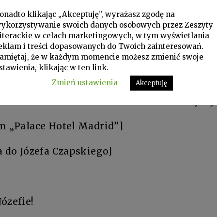
ernie, że nie możemy przyjechać na Twoje u
onadto klikając „Akceptuję”, wyrażasz zgodę na
 nie tylko tego dnia uroczystego, ale każde
ykorzystywanie swoich danych osobowych przez Zeszyty
 sercem.
iterackie w celach marketingowych, w tym wyświetlania
eklam i treści dopasowanych do Twoich zainteresowań.
amiętaj, że w każdym momencie możesz zmienić swoje
y, ten maleńki dowód naszej pamięci i nie z
stawienia, klikając w ten link.
cych
Zmień ustawienia
Akceptuję
Krysty
em „Palace Hotel Madrid”]
a do Józefa Czapskiego]
ózefie!