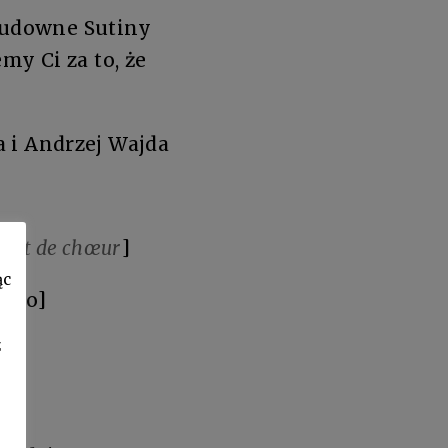
 cudowne Sutiny
y Ci za to, że
 i Andrzej Wajda
ant de chœur
]
ąc
iego]
z