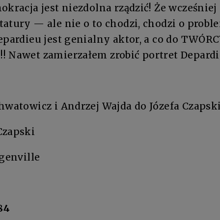
okracja jest niezdolna rządzić! Że wcześniej
tatury — ale nie o to chodzi, chodzi o prob
Depardieu jest genialny aktor, a co do TWÓ
! Nawet zamierzałem zrobić portret Depard
hwatowicz i Andrzej Wajda do Józefa Czapsk
Czapski
rgenville
984