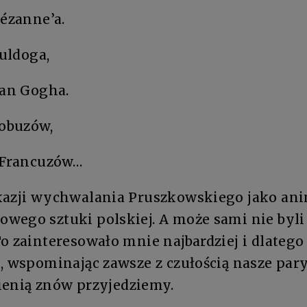
Cézanne’a.
buldoga,
van Gogha.
łobuzów,
o Francuzów…
kazji wychwalania Pruszkowskiego jako ani
wego sztuki polskiej. A może sami nie byli
o zainteresowało mnie najbardziej i dlateg
, wspominając zawsze z czułością nasze pary
esienią znów przyjedziemy.