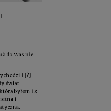
y]
już do Was nie
ychodzi i [?]
ły świat
którą byłem i z
ietna i
atyczna.