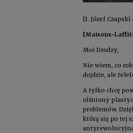
[1. Józef Czapsk
[Maisons‑Laffit
Moi Drodzy,
Nie wiem, co rob
dojdzie, ale tele
A tylko chcę pow
olśniony plastycz
problemów. Dzięk
którą się po tej 
antyrewolucyjna,