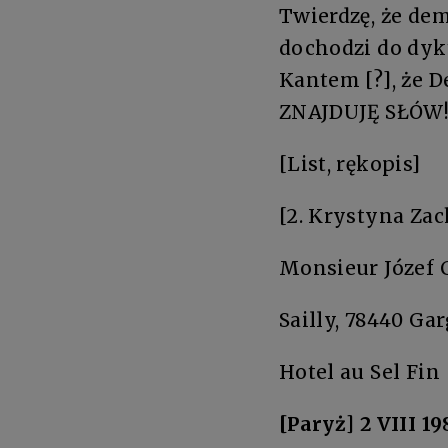
Twierdzę, że dem
dochodzi do dyk
Kantem [?], że 
ZNAJDUJĘ SŁÓW!!
[List, rękopis]
[2. Krystyna Zac
Monsieur Józef 
Sailly, 78440 Ga
Hotel au Sel Fin
[Paryż] 2 VIII 1