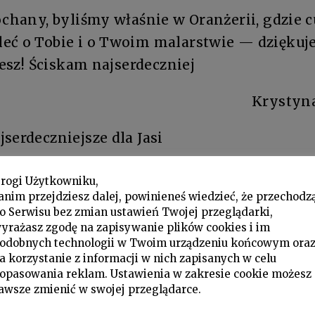
ochany, byliśmy właśnie w Oranżerii, gdzie
eć o Tobie i o Twoim malarstwie — dziękujem
jesz! Ściskam najserdeczniej
Krystyna
serdeczniejsze dla Jasi
a z reprodukcją obrazu Chaima Soutine’a
Enf
rogi Użytkowniku,
anim przejdziesz dalej, powinieneś wiedzieć, że przechodz
hwatowicz i Andrzej Wajda do Józefa Czapsk
o Serwisu bez zmian ustawień Twojej przeglądarki,
yrażasz zgodę na zapisywanie plików cookies i im
odobnych technologii w Twoim urządzeniu końcowym ora
ryt
a korzystanie z informacji w nich zapisanych w celu
opasowania reklam. Ustawienia w zakresie cookie możesz
!
awsze zmienić w swojej przeglądarce.