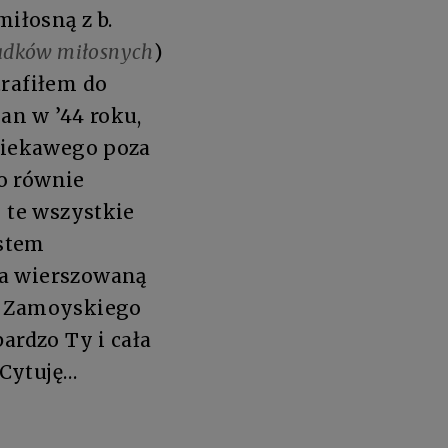
iłosną z b.
adków miłosnych
)
trafiłem do
an w ’44 roku,
 ciekawego poza
o równie
k te wszystkie
ostem
na wierszowaną
ez Zamoyskiego
ardzo Ty i cała
 Cytuję…