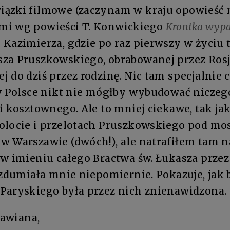
ązki filmowe (zaczynam w kraju opowieść m
mi wg powieści T. Konwickiego
Kronika wyp
Kazimierza, gdzie po raz pierwszy w życiu 
za Pruszkowskiego, obrabowanej przez Rosj
 do dziś przez rodzinę. Nic tam specjalnie
 w Polsce nikt nie mógłby wybudować niczeg
i kosztownego. Ale to mniej ciekawe, tak ja
olocie i przelotach Pruszkowskiego pod m
w Warszawie (dwóch!), ale natrafiłem tam 
 w imieniu całego Bractwa św. Łukasza prz
 zdumiała mnie niepomiernie. Pokazuje, jak b
Paryskiego była przez nich znienawidzona.
pawiana,