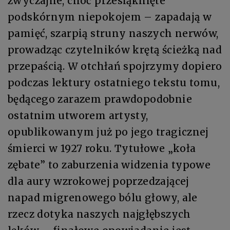
zwyczajne, choć przesiąknięte
podskórnym niepokojem – zapadają w
pamięć, szarpią struny naszych nerwów,
prowadząc czytelników krętą ścieżką nad
przepaścią. W otchłań spojrzymy dopiero
podczas lektury ostatniego tekstu tomu,
będącego zarazem prawdopodobnie
ostatnim utworem artysty,
opublikowanym już po jego tragicznej
śmierci w 1927 roku. Tytułowe „koła
zębate” to zaburzenia widzenia typowe
dla aury wzrokowej poprzedzającej
napad migrenowego bólu głowy, ale
rzecz dotyka naszych najgłębszych