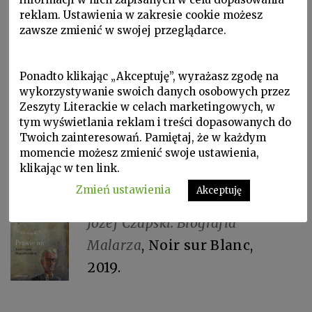
takie dla wielu czytelników: „One June
reklam. Ustawienia w zakresie cookie możesz
day I had never heard of him, the next
zawsze zmienić w swojej przeglądarce.
day I was hooked” („Do pewnego
czerwcowego dnia nigdy o nim nie
Ponadto klikając „Akceptuję”, wyrażasz zgodę na
wykorzystywanie swoich danych osobowych przez
słyszałem, następnego dnia stałem się
Zeszyty Literackie w celach marketingowych, w
uzależniony”). I cała książka stanowi
tym wyświetlania reklam i treści dopasowanych do
Twoich zainteresowań. Pamiętaj, że w każdym
rozwinięcie, uzasadnienie tego
momencie możesz zmienić swoje ustawienia,
krótkiego zdania.
klikając w ten link.
Zmień ustawienia
Akceptuję
Eric Karpeles,
Prawie nic.
Józef Czapski. Biografia
Malarza
, Noir sur Blanc,
2019.