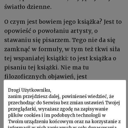
światło dzienne.
O czym jest bowiem jego książka? Jest to
opowieść o powołaniu artysty, o
stawaniu się pisarzem. Tego nie da się
zamknąć w formuły, w tym też tkwi siła
tej wspaniałej książki: to jest książka o
pisaniu tej książki. Nie ma tu
filozoficznych objawień, jest
artystycznie opisana historia
Drogi Użytkowniku,
poszukiwań – człowieka, jego dzieła,
zanim przejdziesz dalej, powinieneś wiedzieć, że
przechodząc do Serwisu bez zmian ustawień Twojej
jego losu. Książkę otwiera zdanie, które
przeglądarki, wyrażasz zgodę na zapisywanie
dla mnie stało się już klasyczne i –
plików cookies i im podobnych technologii w
Twoim urządzeniu końcowym oraz na korzystanie z
jestem przekonany – stanie się wkrótce
informacji w nich zapisanych w celu dopasowania