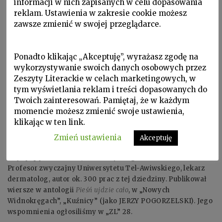
informacji w nich zapisanych w celu dopasowania
reklam. Ustawienia w zakresie cookie możesz
zawsze zmienić w swojej przeglądarce.
Ponadto klikając „Akceptuję”, wyrażasz zgodę na
wykorzystywanie swoich danych osobowych przez
Zeszyty Literackie w celach marketingowych, w
tym wyświetlania reklam i treści dopasowanych do
Twoich zainteresowań. Pamiętaj, że w każdym
momencie możesz zmienić swoje ustawienia,
klikając w ten link.
ELEASAR J. FEUERMAN ur. 1919 w Wiedniu, zm. 2011 w wieku
Zmień ustawienia
Akceptuję
92 lat w Tel Awiwie. Ukończył studia medyczne we Lwowie,
wojnę spędził w ZSRR, w 1957 wyemigrował do Izraela.
Profesor zwyczajny Uniwersytetu Tel-Awiwskiego, lekarz
dermatolog, autor ok. 300 prac z tej dziedziny. Publikował
wiersze w antologii
Pieśń ujdzie cało
, w „Nowych
Widnokręgach”, „Kuźnicy” (jako JERZY POGORZELSKI). Jego
wspomnienia ogłosiliśmy w „ZL” 28.