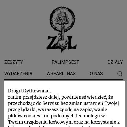
ZESZYTY
PALIMPSEST
DZIAŁY
WYDARZENIA
WSPARLI NAS
O NAS
ELEASAR J.
Drogi Użytkowniku,
zanim przejdziesz dalej, powinieneś wiedzieć, że
FEUERMAN
przechodząc do Serwisu bez zmian ustawień Twojej
przeglądarki, wyrażasz zgodę na zapisywanie
plików cookies i im podobnych technologii w
Twoim urządzeniu końcowym oraz na korzystanie z