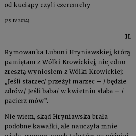
od kuciapy czyli czeremchy
(29 IV 2014)
II.
Rymowanka Lubuni Hryniawskiej, którą
pamiętam z Wólki Krowickiej, niejedno
zresztą wyniosłem z Wólki Krowickiej:
„Jeśli starzec/ przeżył marzec – / będzie
zdrów./ Jeśli baba/ w kwietniu słaba – /
pacierz mów”.
Nie wiem, skąd Hryniawska brała
podobne kawałki, ale nauczyła mnie
wielu zrymowanych tekstów, co później