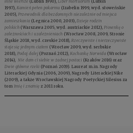
inne wiersze
(Lublin 1990),
Liber mortuorum
(Lublin
1997),
Kamień pełen pokarmu
(Izabelin 1999, wyd. słoweńskie
2005),
Przewodnik dla bezdomnych niezależnie od miejsca
zamieszkania
(Legnica 2000, 2003),
Dzieje rodzin
polskich
(Warszawa 2005, wyd. austriackie 2012),
Piosenkę o
zależnościach i uzależnieniach
(Wrocław 2008, 2009, Stronie
Śląskie 2018, wyd. czeskie 2018),
Rzeczywiste i nierzeczywiste
staje się jednym ciałem
(Wrocław 2009, wyd. serbskie
2018),
Podaj dalej
(Poznań 2012),
Kochankę Norwida
(Wrocław
2014),
Nie dam ci siebie w żadnej postaci
(Kraków 2016) oraz
Dwie główne rzeki
(Poznań 2019). Laureat m.in. Nagrody
Literackiej Gdynia (2006, 2009), Nagrody Literackiej Nike
(2009), a także Wrocławskiej Nagrody Poetyckiej Silesius za
tom
Imię i znamię
z 2011 roku.