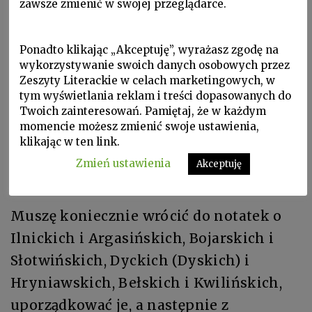
zawsze zmienić w swojej przeglądarce.
nigdy nie powiem złego słowa
wzięli się z ciemności
Ponadto klikając „Akceptuję”, wyrażasz zgodę na
wykorzystywanie swoich danych osobowych przez
na mój rozum wszyscy (Kuciapscy
Zeszyty Literackie w celach marketingowych, w
tym wyświetlania reklam i treści dopasowanych do
również) wychynęliśmy z ciemności
Twoich zainteresowań. Pamiętaj, że w każdym
i ciągniemy ile sił do światła
momencie możesz zmienić swoje ustawienia,
może w końcu ktoś nas zobaczy
klikając w ten link.
Zmień ustawienia
Akceptuję
V.
Muszę koniecznie wrócić do notatek o
Ilnickich i Argasińskich, Bojarskich i
Słotwińskich, Dyckich (Dyskich) i
Hryniawskich, Bełskich i Kwilińskich,
uporządkować je, a następnie z