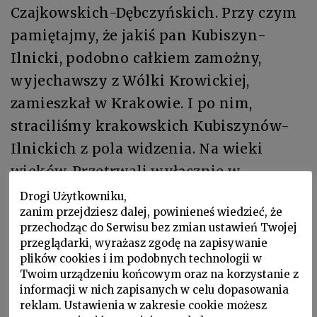
Czajkowskich-Dębczyńskich. Przy czym
pamiętajmy, że jakiś pan Kubiszyn-
Ilnicki, podobno całkiem zamożny,
wyjechawszy z Wólki Krowickiej,
zamieszkał w Krakowie. I po nim,
straciliśmy krakowskich Kubiszynów-
Ilnickich z pola widzenia. Na wieki
wieków. Przetrwali wyłącznie w
opowieściach Lubuni Hryniawskiej,
Drogi Użytkowniku,
zanim przejdziesz dalej, powinieneś wiedzieć, że
niczym Rzegost-Witulski.
przechodząc do Serwisu bez zmian ustawień Twojej
przeglądarki, wyrażasz zgodę na zapisywanie
IV. Ćmy
plików cookies i im podobnych technologii w
Twoim urządzeniu końcowym oraz na korzystanie z
nie zaprzeczaj bo Białaczewscy
informacji w nich zapisanych w celu dopasowania
reklam. Ustawienia w zakresie cookie możesz
o których wszakże