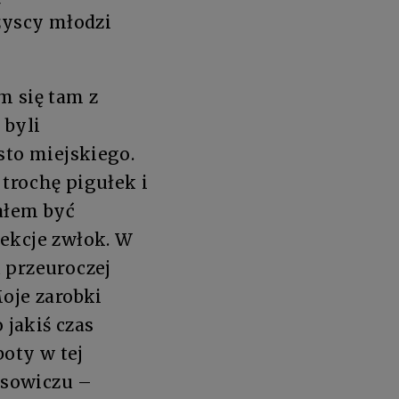
zyscy młodzi
em się tam z
 byli
sto miejskiego.
 trochę pigułek i
ałem być
sekcje zwłok. W
 przeuroczej
oje zarobki
 jakiś czas
boty w tej
rysowiczu –