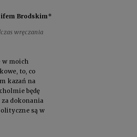
sifem Brodskim
*
dczas wręczania
ę w moich
kowe, to, co
am kazań na
okholmie będę
e za dokonania
polityczne są w