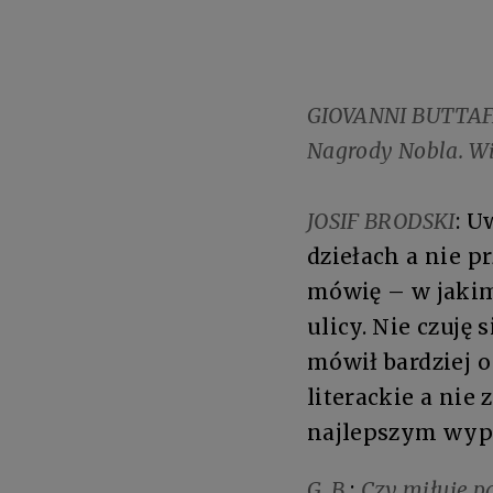
GIOVANNI BUTTA
Nagrody Nobla. Wi
JOSIF BRODSKI
: U
dziełach a nie p
mówię – w jakim
ulicy. Nie czuję
mówił bardziej o
literackie a nie
najlepszym wypad
G. B.
:
Czy miłuje p