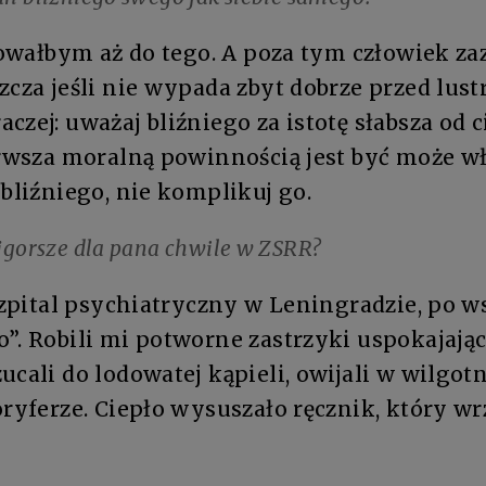
owałbym aż do tego. A poza tym człowiek za
zcza jeśli nie wypada zbyt dobrze przed lust
zej: uważaj bliźniego za istotę słabsza od ci
erwsza moralną powinnością jest być może wł
 bliźniego, nie komplikuj go.
ajgorsze dla pana chwile w ZSRR?
pital psychiatryczny w Leningradzie, po w
”. Robili mi potworne zastrzyki uspokajając
ucali do lodowatej kąpieli, owijali w wilgotn
oryferze. Ciepło wysuszało ręcznik, który wr