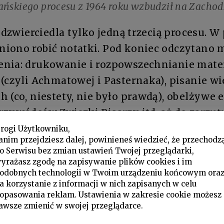
ńskiego procesu z 1964 roku wzbudził na Zachod
odzwierciedla tylko jedną trzecią procesu.
iono robić notatki. Pod koniec odczytano m
nia: drukowanie i rozpowszechnianie mate
(czyli Achmatowej i Pasternaka), pisanie wi
 (co, niestety, nie było prawdą), obelżywe
rzywódców Związki Pisarzy itd. aż do zarzut
, jak się wydaje, czytała potajemnie moje wi
rogi Użytkowniku,
anim przejdziesz dalej, powinieneś wiedzieć, że przechodz
muszę powiedzieć, prawie mi się podobał, pr
o Serwisu bez zmian ustawień Twojej przeglądarki,
. „Macie do powiedzenia coś na swoją obronę
yrażasz zgodę na zapisywanie plików cookies i im
odobnych technologii w Twoim urządzeniu końcowym ora
 że możliwe były dwa przypadki. Albo wszys
a korzystanie z informacji w nich zapisanych w celu
ęc zasługuję na karę śmierci, albo nie są pr
opasowania reklam. Ustawienia w zakresie cookie możesz
awsze zmienić w swojej przeglądarce.
 zwolnić. Sąd nie podjął wyzwania i skazał