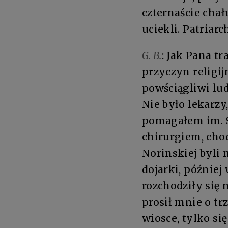
czternaście chał
uciekli. Patriarc
G. B.
: Jak Pana tr
przyczyn religijn
powściągliwi lud
Nie było lekarzy
pomagałem im. S
chirurgiem, cho
Norinskiej byli
dojarki, później
rozchodziły się 
prosił mnie o tr
wiosce, tylko si