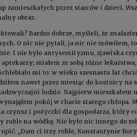
up zamieszkałych przez starców i dzieci. Ws
halny obraz.
aktowali? Bardzo dobrze, myśleli, że znalazł
ych. O nic nie pytali, ja nic nie mówiłem, to
zie. I nie było antysemityzmu, zjawiska czy
, aptekarzy; miałem ze sobą różne lekarstwa,
chlebiało mi to: w wieku szesnastu lat chci
dziłem nawet przez miesiąc do kostnicy na 
 nadzwyczajni ludzie. Najpierw mieszkałem u
 wynająłem pokój w chacie starego chłopa. M
na czynsz i pożyczki dla gospodarza, który co
zy ruble na wódkę. Nie było nic innego do ro
ę upić. „Dam ci trzy ruble, Konstantynie Bo