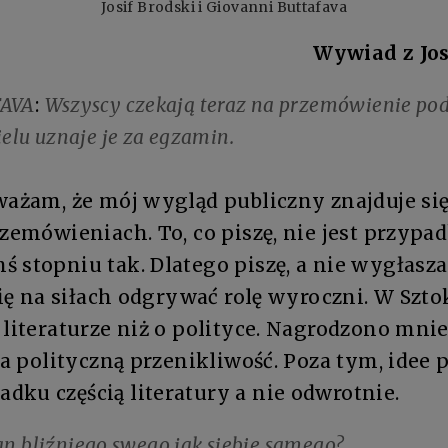
Josif Brodski i Giovanni Buttafava
Wywiad z Jo
FAVA
:
Wszyscy czekają teraz na przemówienie po
elu uznaje je za egzamin.
ważam, że mój wygląd publiczny znajduje si
rzemówieniach. To, co piszę, nie jest przypad
ś stopniu tak. Dlatego piszę, a nie wygłasz
 się na siłach odgrywać rolę wyroczni. W Szt
 literaturze niż o polityce. Nagrodzono mni
 za polityczną przenikliwość. Poza tym, idee 
ku częścią literatury a nie odwrotnie.
an bliźniego swego jak siebie samego?