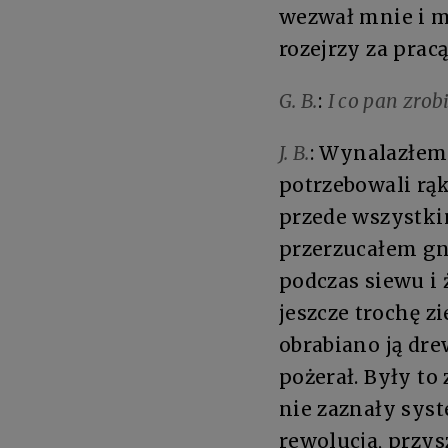
wezwał mnie i mó
rozejrzy za prac
G. B.
:
I co pan zrobi
J. B.
: Wynalazłem 
potrzebowali rąk
przede wszystki
przerzucałem gnó
podczas siewu i 
jeszcze trochę z
obrabiano ją dr
pożerał. Były t
nie zaznały syst
rewolucja, przys