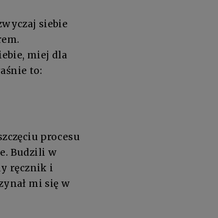
zwyczaj siebie
rem.
ebie, miej dla
aśnie to:
szczęciu procesu
e. Budzili w
y ręcznik i
zynał mi się w