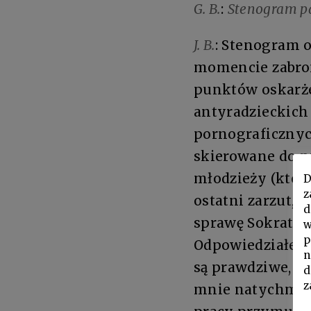
G. B.
:
Stenogram pa
J. B.
: Stenogram 
momencie zabron
punktów oskarże
antyradzieckich 
pornograficznych
skierowane do p
młodzieży (która
D
z
ostatni zarzut, 
d
sprawę Sokratesa
w
p
Odpowiedziałem,
n
są prawdziwe, wi
d
z
mnie natychmiast