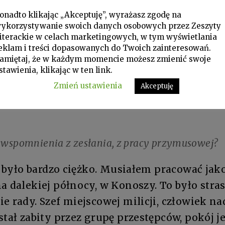
wej.
onadto klikając „Akceptuję”, wyrażasz zgodę na
ktem oskarżenia było jednak „pasożytnictwo”,
t
ykorzystywanie swoich danych osobowych przez Zeszyty
iterackie w celach marketingowych, w tym wyświetlania
eklam i treści dopasowanych do Twoich zainteresowań.
imatum wymierzone na początku lat sześćdzi
amiętaj, że w każdym momencie możesz zmienić swoje
holikom, wszelkiego rodzaju
drifters
, któryc
stawienia, klikając w ten link.
elkiej liczbie. Wydano je w grudniu, dlateg
Zmień ustawienia
Akceptuję
azywani byli dekabrystami. W gruncie rzeczy
 wspomnienia z zesłania, z pracy przymusowej?
 było bardzo ciężko. Musiałem pracować jak
a dalekiej północy, w Konoszy. To było stra
e rady. Szef miejscowej milicji, człowiek n
stał zabity przez grupę przestępców, pokój j