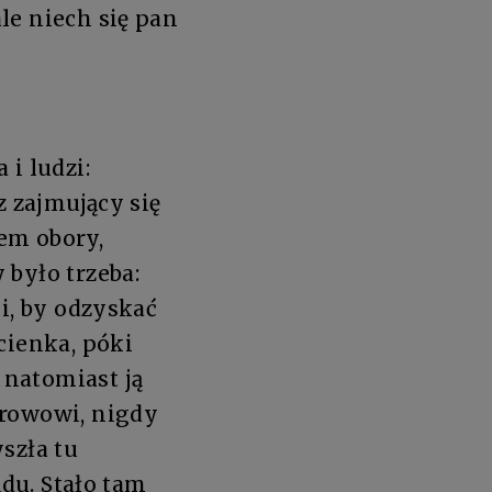
le niech się pan
i ludzi:
z zajmujący się
em obory,
 było trzeba:
i, by odzyskać
cienka, póki
 natomiast ją
orowowi, nigdy
szła tu
ądu. Stało tam