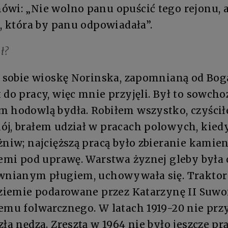
wi: „Nie wolno panu opuścić tego rejonu, a
ą, która by panu odpowiadała”.
ł?
sobie wioskę Norinska, zapomnianą od Boga 
 do pracy, więc mnie przyjęli. Był to sowcho
m hodowlą bydła. Robiłem wszystko, czyścił
j, brałem udział w pracach polowych, kiedy
żniw; najcięższą pracą było zbieranie kamien
iemi pod uprawę. Warstwa żyznej gleby była 
ewnianym pługiem, uchowywała się. Traktor
o ziemie podarowane przez Katarzynę II Suw
emu folwarcznego. W latach 1919-20 nie przy
zła nędza. Zresztą w 1964 nie było jeszcze pr