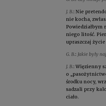
J. B.
: Nie pretend
nie kocha, zwłas
Powiedziałbym rac
niego litość. Pi
upraszczaj życie
G. B.
:
Jakie były n
J. B.
:
Więzienny sz
o „pasożytnictwo
środku nocy, wrz
sadzali przy kal
ciało.