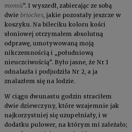
monsù
”. I wyszedł, zabierając ze sobą
dwie
brioches
, jakie pozostały jeszcze w
koszyku. Na bileciku koloru kości
słoniowej otrzymałem absolutną
odprawę, umotywowaną moją
nikczemnością i „południową
nieuczciwością”. Było jasne, że Nr 1
odnalazła i podjudziła Nr 2, a ja
znalazłem się na lodzie.
W ciągu dwunastu godzin straciłem
dwie dziewczyny, które wzajemnie jak
najkorzystniej się uzupełniały, i w
dodatku pulower, na którym mi zależało;