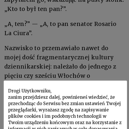
„Kto to był ten pan?”.
„A, ten?” — „A, to pan senator Rosario
La Ciura”.
Nazwisko to przemawiało nawet do
mojej dość fragmentarycznej kultury
dziennikarskiej: należało do jednego z
pięciu czy sześciu Włochów o
niezaprzeczalnej sławie światowej, do
Drogi Użytkowniku,
najznakomitszego hellenisty naszych
zanim przejdziesz dalej, powinieneś wiedzieć, że
czasów. Wyjaśniła mi się od razu lektura
przechodząc do Serwisu bez zmian ustawień Twojej
przeglądarki, wyrażasz zgodę na zapisywanie
grubych czasopism i pieszczotliwe
plików cookies i im podobnych technologii w
gładzenie fotografii. A także jego
Twoim urządzeniu końcowym oraz na korzystanie z
informacji w nich zapisanych w celu dopasowania