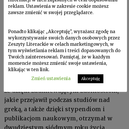
szorstkość i dyskretna wytworność.
reklam. Ustawienia w zakresie cookie możesz
zawsze zmienić w swojej przeglądarce.
Nazajutrz przejrzałem w redakcji tę
szczególną kartotekę, która zawiera
Ponadto klikając „Akceptuję”, wyrażasz zgodę na
nekrologi
in spe
. Hasło „La Ciura”
wykorzystywanie swoich danych osobowych przez
figurowało w niej, całkiem poprawnie
Zeszyty Literackie w celach marketingowych, w
tym wyświetlania reklam i treści dopasowanych do
zredagowane, raz na zawsze.
Twoich zainteresowań. Pamiętaj, że w każdym
Wyczytałem tam, że ten wielki człowiek
momencie możesz zmienić swoje ustawienia,
klikając w ten link.
urodził się w Aci-Castello (Katania) w
Zmień ustawienia
Akceptuję
ubogiej, drobnomieszczańskiej rodzinie;
że dzięki zdumiewającym zdolnościom,
jakie przejawił podczas studiów nad
greką, a także dzięki stypendiom i
publikacjom naukowym, otrzymał w
dwudziestym siódmym roku życia