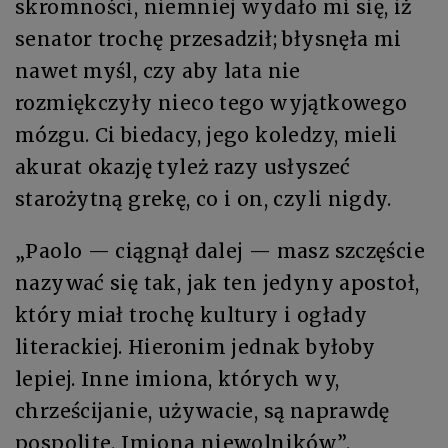
skromności, niemniej wydało mi się, iż
senator trochę przesadził; błysnęła mi
nawet myśl, czy aby lata nie
rozmiękczyły nieco tego wyjątkowego
mózgu. Ci biedacy, jego koledzy, mieli
akurat okazję tyleż razy usłyszeć
starożytną grekę, co i on, czyli nigdy.
„Paolo — ciągnął dalej — masz szczęście
nazywać się tak, jak ten jedyny apostoł,
który miał trochę kultury i ogłady
literackiej. Hieronim jednak byłoby
lepiej. Inne imiona, których wy,
chrześcijanie, używacie, są naprawdę
pospolite. Imiona niewolników”.