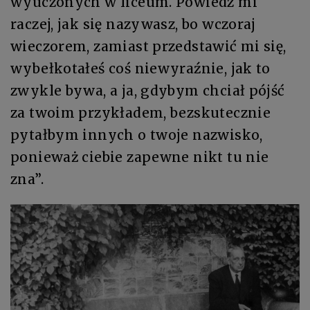
wyuczonych w liceum. Powiedz mi
raczej, jak się nazywasz, bo wczoraj
wieczorem, zamiast przedstawić mi się,
wybełkotałeś coś niewyraźnie, jak to
zwykle bywa, a ja, gdybym chciał pójść
za twoim przykładem, bezskutecznie
pytałbym innych o twoje nazwisko,
ponieważ ciebie zapewne nikt tu nie
zna”.