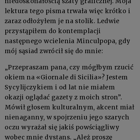
niedoskonałością szaty graficznej. Moja
lektura tego pisma trwała więc krótko i
zaraz odłożyłem je na stolik. Ledwie
przystąpiłem do kontemplacji
następnego wcielenia Minculpopa, gdy
mój sąsiad zwrócił się do mnie:
„Przepraszam pana, czy mógłbym rzucić
okiem na «Giornale di Sicilia»? Jestem
Sycylijczykiem i od lat nie miałem
okazji oglądać gazety z moich stron”.
Mówił głosem kulturalnym, akcent miał
nienaganny, w spojrzeniu jego szarych
oczu wyrażał się jakiś powściągliwy
wobec mnie dystans. „Ależ proszę