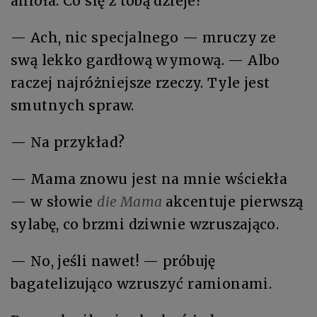
anioła. Co się z tobą dzieje?
— Ach, nic specjalnego — mruczy ze
swą lekko gardłową wymową. — Albo
raczej najróżniejsze rzeczy. Tyle jest
smutnych spraw.
— Na przykład?
— Mama znowu jest na mnie wściekła
— w słowie
die Mama
akcentuje pierwszą
sylabę, co brzmi dziwnie wzruszająco.
— No, jeśli nawet! — próbuję
bagatelizująco wzruszyć ramionami.