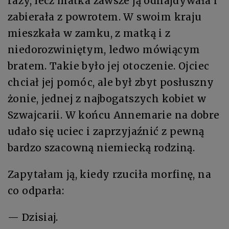
razy, lecz matka zawsze ją odnajdywała i
zabierała z powrotem. W swoim kraju
mieszkała w zamku, z matką i z
niedorozwiniętym, ledwo mówiącym
bratem. Takie było jej otoczenie. Ojciec
chciał jej pomóc, ale był zbyt posłuszny
żonie, jednej z najbogatszych kobiet w
Szwajcarii. W końcu Annemarie na dobre
udało się uciec i zaprzyjaźnić z pewną
bardzo szacowną niemiecką rodziną.
Zapytałam ją, kiedy rzuciła morfinę, na
co odparła:
— Dzisiaj.