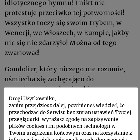
idiotycznego hymnu! I nikt nie
protestuje przeciwko tej potworności!
Wszystko toczy się swoim trybem, w
Wenecji, we Włoszech, w Europie, jakby
nic się nie zdarzyło! Można od tego
zwariować!
Gondolier, który niczego nie rozumie,
uśmiecha się zachęcająco do
rozgniewanej cudzoziemki.
Najwyraźniej
signorina
nie czuje się
Drogi Użytkowniku,
zanim przejdziesz dalej, powinieneś wiedzieć, że
całkiem dobrze. Jeśli się do niej
przechodząc do Serwisu bez zmian ustawień Twojej
uśmiechnie,
signorina
uspokoi się i da
przeglądarki, wyrażasz zgodę na zapisywanie
plików cookies i im podobnych technologii w
lepszy napiwek. Ale
signorina
nie
Twoim urządzeniu końcowym oraz na korzystanie z
uspokaja się, choć wenecjanin błyska
informacji w nich zapisanych w celu dopasowania