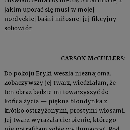
doświadczenia coś niecoś o konflikcie, z
jakim uporać się musi w mojej
nordyckiej baśni miłosnej jej fikcyjny
sobowtór.
CARSON McCULLERS:
Do pokoju Eryki weszła nieznajoma.
Zobaczywszy jej twarz, wiedziałam, że
ten obraz będzie mi towarzyszyć do
końca życia — piękna blondynka z
krótko ostrzyżonymi, prostymi włosami.
Jej twarz wyrażała cierpienie, którego
nie potrafiłam sobie wytłumaczyć. Pod