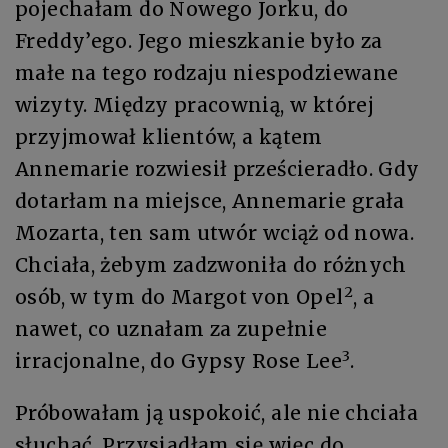
pojechałam do Nowego Jorku, do
Freddy’ego. Jego mieszkanie było za
małe na tego rodzaju niespodziewane
wizyty. Między pracownią, w której
przyjmował klientów, a kątem
Annemarie rozwiesił prześcieradło. Gdy
dotarłam na miejsce, Annemarie grała
Mozarta, ten sam utwór wciąż od nowa.
Chciała, żebym zadzwoniła do różnych
2
osób, w tym do Margot von Opel
, a
nawet, co uznałam za zupełnie
3
irracjonalne, do Gypsy Rose Lee
.
Próbowałam ją uspokoić, ale nie chciała
słuchać. Przysiadłam się więc do