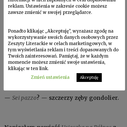
reklam. Ustawienia w zakresie cookie możesz
oczami i zębami.
zawsze zmienić w swojej przeglądarce.
Zamiast odwzajemnić jego wspaniały
Ponadto klikając „Akceptuję”, wyrażasz zgodę na
uśmiech, cudzoziemka pokazuje
wykorzystywanie swoich danych osobowych przez
pięknemu wioślarzowi nieubłaganie
Zeszyty Literackie w celach marketingowych, w
ponurą twarz.
tym wyświetlania reklam i treści dopasowanych do
Twoich zainteresowań. Pamiętaj, że w każdym
momencie możesz zmienić swoje ustawienia,
— Spoliczkować go! — mruczy jeszcze, z
klikając w ten link.
upartą rozpaczą. — Najlepszego
Zmień ustawienia
Akceptuję
człowieka! I nikt nie protestuje…
—
Sei pazzo
? — szczerzy zęby gondolier.