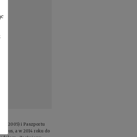
ąc
z
ch (2005) i Paszportu
gelus, a w 2014 roku do