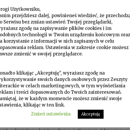
rogi Użytkowniku,
anim przejdziesz dalej, powinieneś wiedzieć, że przechodz
o Serwisu bez zmian ustawień Twojej przeglądarki,
yrażasz zgodę na zapisywanie plików cookies i im
odobnych technologii w Twoim urządzeniu końcowym ora
a korzystanie z informacji w nich zapisanych w celu
opasowania reklam. Ustawienia w zakresie cookie możesz
awsze zmienić w swojej przeglądarce.
onadto klikając „Akceptuję”, wyrażasz zgodę na
ykorzystywanie swoich danych osobowych przez Zeszyty
iterackie w celach marketingowych, w tym wyświetlania
eklam i treści dopasowanych do Twoich zainteresowań.
amiętaj, że w każdym momencie możesz zmienić swoje
stawienia, klikając w ten link.
Zmień ustawienia
Akceptuję
Poeta, prozaik, tłumacz. Laureat Nagrody Fundacji im. Kościelski
iokrotnie nominowany do Nagrody Nike, dwukrotnie do Nagrody An