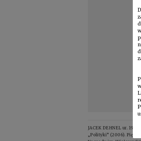
D
z
d
w
p
n
d
z
P
w
L
r
P
u
JACEK DEHNEL ur. 1980. 
„Polityki” (2006). Pięc