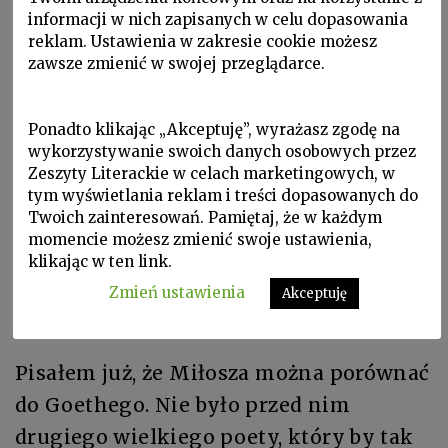
coraz bardziej przekonany, że od tych
informacji w nich zapisanych w celu dopasowania
Trzech zim
zaczyna się nie tylko
reklam. Ustawienia w zakresie cookie możesz
poetycka droga Miłosza. Myślę, że coś o
zawsze zmienić w swojej przeglądarce.
wiele więcej. Że ten niewielki tom, jak
niegdyś
Ballady i romanse
Mickiewicza u
Ponadto klikając „Akceptuję”, wyrażasz zgodę na
wykorzystywanie swoich danych osobowych przez
progu romantyzmu, otwiera inną epokę,
Zeszyty Literackie w celach marketingowych, w
i to nie tylko polskiego wiersza.
tym wyświetlania reklam i treści dopasowanych do
Twoich zainteresowań. Pamiętaj, że w każdym
Świadczą o tym różne głosy, już trzech a
momencie możesz zmienić swoje ustawienia,
może nawet czterech pokoleń poetów.
klikając w ten link.
Zostanie może kiedyś napisane, że to
Zmień ustawienia
Akceptuję
wiek Miłosza.
Pisałem już, że Miłosza można porównać
do Goethego. Nie było przed nim
drugiego wielkiego poety, który by tak