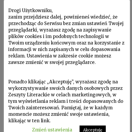
zapisków, odbywa się pod koniec maja
Drogi Użytkowniku,
1915 roku, kilka dni po tym, jak Włochy
zanim przejdziesz dalej, powinieneś wiedzieć, że
przechodząc do Serwisu bez zmian ustawień Twojej
wypowiedziały wojnę Austro-Węgrom.
przeglądarki, wyrażasz zgodę na zapisywanie
Za sterami samolotu wyposażonego w
plików cookies i im podobnych technologii w
Twoim urządzeniu końcowym oraz na korzystanie z
bomby siedzi Węgier, niejaki Hodas. Za
informacji w nich zapisanych w celu dopasowania
nim Polak – Jerzy Kossowski.
reklam. Ustawienia w zakresie cookie możesz
zawsze zmienić w swojej przeglądarce.
„Wylecieliśmy już ponad Porto di Lido.
Ogień się wzmógł (…) O dwa tysiące
metrów przed sobą widziałem wyspę S.
Ponadto klikając „Akceptuję”, wyrażasz zgodę na
wykorzystywanie swoich danych osobowych przez
Pietro z wielkimi koszarami, a za nią całą
Zeszyty Literackie w celach marketingowych, w
wschodnią połać Wenecji (…)
tym wyświetlania reklam i treści dopasowanych do
Twoich zainteresowań. Pamiętaj, że w każdym
Zboczyliśmy trochę w lewo i nad
momencie możesz zmienić swoje ustawienia,
szachownicą niebieskich kanałów
klikając w ten link.
dopływaliśmy do placu Świętego Marka
Zmień ustawienia
Akceptuję