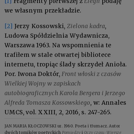
[1]
Fragmenty pierwszej z
Elegii
podaję
we własnym przekładzie.
[2]
Jerzy Kossowski,
Zielona kadra
,
Ludowa Spółdzielnia Wydawnicza,
Warszawa 1963. Na wspomnienia te
trafiłem w stale otwartej bibliotece
internetu, tropiąc ślady skrzydeł Anioła.
Por. Iwona Doktór,
Front włoski z czasów
Wielkiej Wojny w zapiskach
autobiograficznych Karola Bergera i Jerzego
Alfreda Tomasza Kossowskiego
, w: Annales
UMCS, vol. XXIII, 2, 2016, s. 247-265.
JAN MARIA KŁOCZOWSKI ur. 1960. Poeta i tłumacz. Autor
dwóch tomików poetyckich
Pomiędzy
i
Oczy czasu: Wiersze