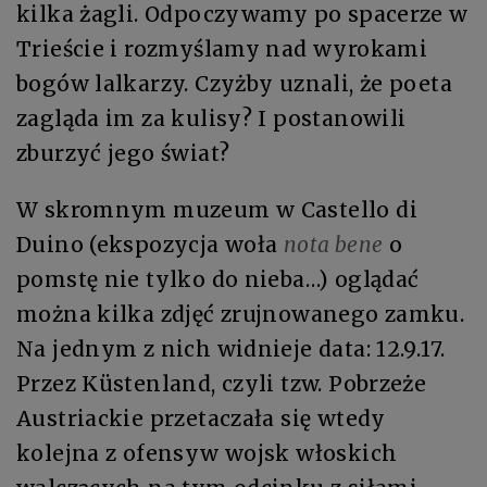
kilka żagli. Odpoczywamy po spacerze w
Trieście i rozmyślamy nad wyrokami
bogów lalkarzy. Czyżby uznali, że poeta
zagląda im za kulisy? I postanowili
zburzyć jego świat?
W skromnym muzeum w Castello di
Duino (ekspozycja woła
nota bene
o
pomstę nie tylko do nieba…) oglądać
można kilka zdjęć zrujnowanego zamku.
Na jednym z nich widnieje data: 12.9.17.
Przez Küstenland, czyli tzw. Pobrzeże
Austriackie przetaczała się wtedy
kolejna z ofensyw wojsk włoskich