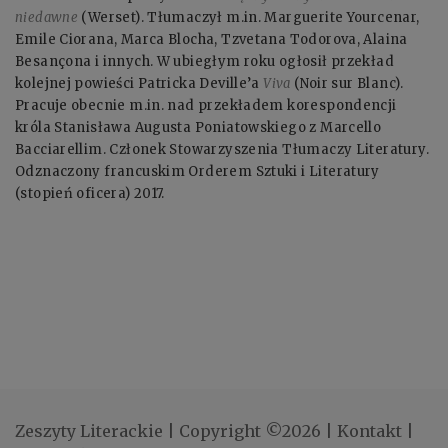
niedawne
(Werset). Tłumaczył m.in. Marguerite Yourcenar,
Emile Ciorana, Marca Blocha, Tzvetana Todorova, Alaina
Besançona i innych. W ubiegłym roku ogłosił przekład
kolejnej powieści Patricka Deville’a
Viva
(Noir sur Blanc).
Pracuje obecnie m.in. nad przekładem korespondencji
króla Stanisława Augusta Poniatowskiego z Marcello
Bacciarellim. Członek Stowarzyszenia Tłumaczy Literatury.
Odznaczony francuskim Orderem Sztuki i Literatury
(stopień oficera) 2017.
Zeszyty Literackie
|
Copyright ©2026
|
Kontakt
|