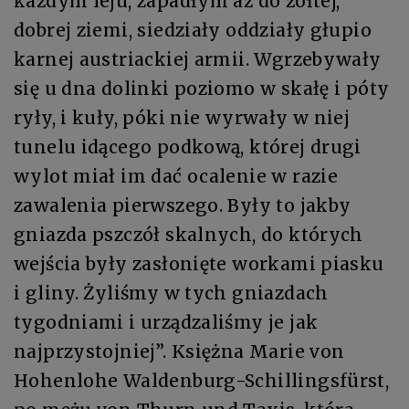
każdym leju, zapadłym aż do żółtej,
dobrej ziemi, siedziały oddziały głupio
karnej austriackiej armii. Wgrzebywały
się u dna dolinki poziomo w skałę i póty
ryły, i kuły, póki nie wyrwały w niej
tunelu idącego podkową, której drugi
wylot miał im dać ocalenie w razie
zawalenia pierwszego. Były to jakby
gniazda pszczół skalnych, do których
wejścia były zasłonięte workami piasku
i gliny. Żyliśmy w tych gniazdach
tygodniami i urządzaliśmy je jak
najprzystojniej”. Księżna Marie von
Hohenlohe Waldenburg-Schillingsfürst,