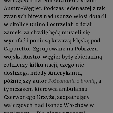
walczących na tym odcinku z siłami
Austro-Węgier. Podczas jedenastej z tak
zwanych bitew nad Isonzo Włosi dotarli
w okolice Duino i ostrzelali z dział
Zamek. Za chwilę będą musieli się
wycofać i poniosą krwawą klęskę pod
Caporetto. Zgrupowane na Pobrzeżu
wojska Austro-Węgier były zbieraniną
żołnierzy kilku nacji, czego nie
dostrzega młody Amerykanin,
późniejszy autor
Pożegnania z bronią
, a
tymczasem kierowca ambulansu
Czerwonego Krzyża, zaopatrujący
walczących nad Isonzo Włochów w