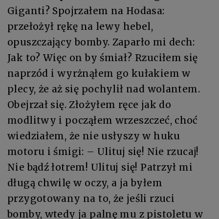
Giganti? Spojrzałem na Hodasa:
przełożył rękę na lewy hebel,
opuszczający bomby. Zaparło mi dech:
Jak to? Więc on by śmiał? Rzuciłem się
naprzód i wyrżnąłem go kułakiem w
plecy, że aż się pochylił nad wolantem.
Obejrzał się. Złożyłem ręce jak do
modlitwy i począłem wrzeszczeć, choć
wiedziałem, że nie usłyszy w huku
motoru i śmigi: – Ulituj się! Nie rzucaj!
Nie bądź łotrem! Ulituj się! Patrzył mi
długą chwilę w oczy, a ja byłem
przygotowany na to, że jeśli rzuci
bomby, wtedy ja palnę mu z pistoletu w