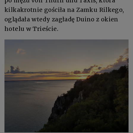
po mężu von Thurn und Taxis, która
kilkakrotnie gościła na Zamku Rilkego,
oglądała wtedy zagładę Duino z okien
hotelu w Trieście.