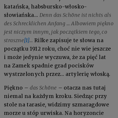
katańska, habsbursko-włosko-
słowiańska…
Denn das Schöne ist nichts als
des Schrecklichen Anfang … Albowiem piękno
jest niczym innym, jak początkiem tego, co
straszne
[1]
…
Rilke zapisuje te słowa na
początku 1912 roku, choć nie wie jeszcze
i może jedynie wyczuwa, że za pięć lat
na Zamek spadnie grad pocisków
wystrzelonych przez… artylerię włoską.
Piękno –
das Schöne
– otacza nas tutaj
niemal na każdym kroku. Siedząc przy
stole na tarasie, widzimy szmaragdowe
morze u stóp urwiska. Na horyzoncie