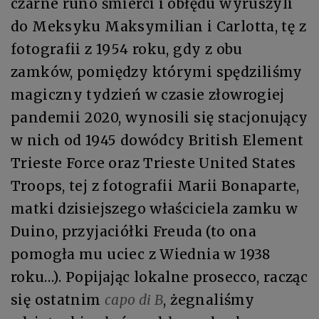
czarne runo śmierci i obłędu wyruszyli
do Meksyku Maksymilian i Carlotta, tę z
fotografii z 1954 roku, gdy z obu
zamków, pomiędzy którymi spędziliśmy
magiczny tydzień w czasie złowrogiej
pandemii 2020, wynosili się stacjonujący
w nich od 1945 dowódcy British Element
Trieste Force oraz Trieste United States
Troops, tej z fotografii Marii Bonaparte,
matki dzisiejszego właściciela zamku w
Duino, przyjaciółki Freuda (to ona
pomogła mu uciec z Wiednia w 1938
roku…). Popijając lokalne prosecco, racząc
się ostatnim
capo di B
, żegnaliśmy