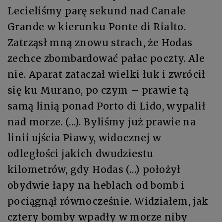
Lecieliśmy parę sekund nad Canale
Grande w kierunku Ponte di Rialto.
Zatrząsł mną znowu strach, że Hodas
zechce zbombardować pałac poczty. Ale
nie. Aparat zataczał wielki łuk i zwrócił
się ku Murano, po czym – prawie tą
samą linią ponad Porto di Lido, wypalił
nad morze. (…). Byliśmy już prawie na
linii ujścia Piawy, widocznej w
odległości jakich dwudziestu
kilometrów, gdy Hodas (…) położył
obydwie łapy na heblach od bomb i
pociągnął równocześnie. Widziałem, jak
cztery bomby wpadły w morze niby