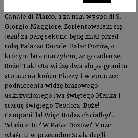
[…] W lewo wskroś błyszczał pod nami
Canale di Marco, a za nim wyspa di S.
Giorgio Maggiore. Zorientowałem się:
Jezu! za parę sekund będę miał przed
sobą Palazzo Ducale! Pałac Dożów, o
którym lata marzyłem, że go zobaczę.
Boże! Tak! Oto widzę dwa słupy granitu
stojące na końcu Piazzy i w gorączce
podniecenia widzę brązowego
uskrzydlonego lwa świętego Marka i
statuę świętego Teodora. Boże!
Campanilla! Więc Hodas chciałby?…
Właśnie tu? W Pałac Dożów? Może
właśnie w przecudne Scala degli