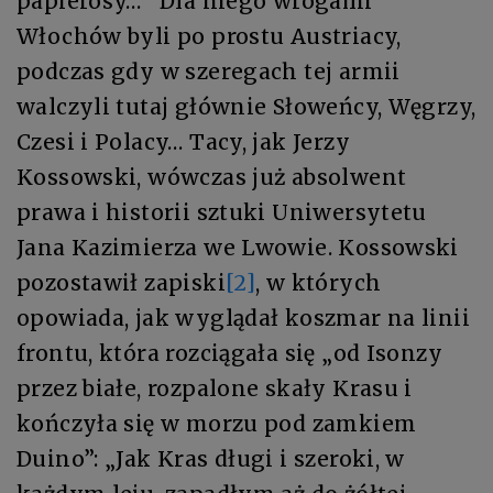
papierosy… Dla niego wrogami
Włochów byli po prostu Austriacy,
podczas gdy w szeregach tej armii
walczyli tutaj głównie Słoweńcy, Węgrzy,
Czesi i Polacy… Tacy, jak Jerzy
Kossowski, wówczas już absolwent
prawa i historii sztuki Uniwersytetu
Jana Kazimierza we Lwowie. Kossowski
pozostawił zapiski
[2]
, w których
opowiada, jak wyglądał koszmar na linii
frontu, która rozciągała się „od Isonzy
przez białe, rozpalone skały Krasu i
kończyła się w morzu pod zamkiem
Duino”: „Jak Kras długi i szeroki, w