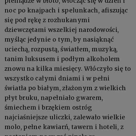
pieniądze w błoto, włócząc się w dzień i
noc po knajpach i spelunkach, afiszując
się pod rękę z rozhukanymi
dziewczętami wszelkiej narodowości,
myśląc jedynie o tym, by nasiąknąć
uciechą, rozpustą, światłem, muzyką,
tanim luksusem i podłym alkoholem
znowu na kilka miesięcy. Włóczyło się to
wszystko całymi dniami i w pełni
światła po białym, złażonym z wielkich
płyt bruku, napełniało gwarem,
śmiechem i brzękiem ostróg
najciaśniejsze uliczki, zalewało wielkie
molo, pełne kawiarń, tawern i hoteli, z