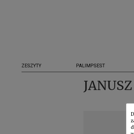
ZESZYTY
PALIMPSEST
JANUSZ
D
z
d
w