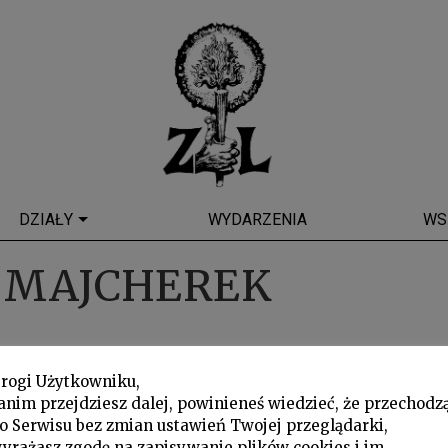
DZIAŁY
WYDARZENIA
WS
 MAJCHEREK
rogi Użytkowniku,
anim przejdziesz dalej, powinieneś wiedzieć, że przechodz
o Serwisu bez zmian ustawień Twojej przeglądarki,
yrażasz zgodę na zapisywanie plików cookies i im