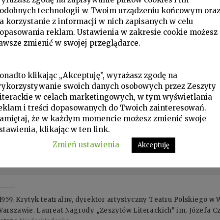
odobnych technologii w Twoim urządzeniu końcowym ora
a korzystanie z informacji w nich zapisanych w celu
opasowania reklam. Ustawienia w zakresie cookie możesz
awsze zmienić w swojej przeglądarce.
onadto klikając „Akceptuję”, wyrażasz zgodę na
ykorzystywanie swoich danych osobowych przez Zeszyty
iterackie w celach marketingowych, w tym wyświetlania
eklam i treści dopasowanych do Twoich zainteresowań.
amiętaj, że w każdym momencie możesz zmienić swoje
stawienia, klikając w ten link.
Zmień ustawienia
Akceptuję
59. Krytyk teatralny, dyrektor artystyczny Teatru Polskiego 
arszawie. Laureat Nagrody „Zeszytów Literackich” im. Józefa Cz