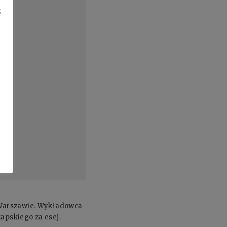
z
w Warszawie. Wykładowca
apskiego za esej.