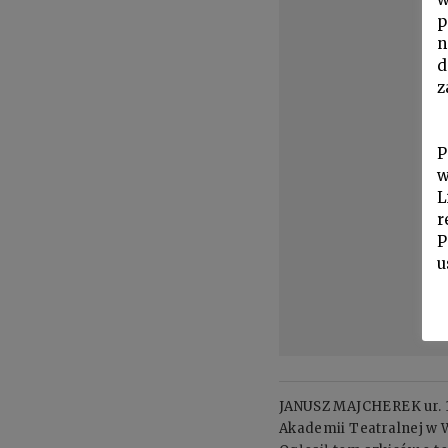
p
n
d
z
P
w
L
r
P
u
JANUSZ MAJCHEREK ur. 19
Akademii Teatralnej w W