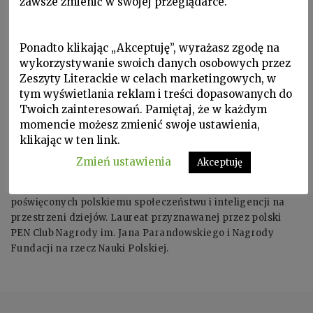
zawsze zmienić w swojej przeglądarce.
Ponadto klikając „Akceptuję”, wyrażasz zgodę na
wykorzystywanie swoich danych osobowych przez
Zeszyty Literackie w celach marketingowych, w
tym wyświetlania reklam i treści dopasowanych do
Twoich zainteresowań. Pamiętaj, że w każdym
momencie możesz zmienić swoje ustawienia,
klikając w ten link.
JERZY JEDLICKI ur. 1930, zm. 2018. Historyk idei, profesor
Zmień ustawienia
Akceptuję
nauk humanistycznych, działacz opozycji w PRL. Autor
kilkudziesięciu publikacji i książek naukowych
poświęconych polskiemu społeczeństwu i inteligencji na
przestrzeni dziejów. Laureat przyznawanej przez polski
PEN Club Nagrody im. Jana Parandowskiego i Nagrody
Fundacji na rzecz Nauki Polskiej.