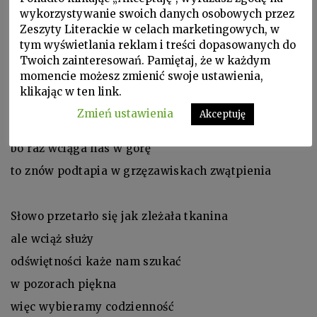
Nie bliskość ale dystans
wykorzystywanie swoich danych osobowych przez
Zeszyty Literackie w celach marketingowych, w
nie ciepło ale chłód
tym wyświetlania reklam i treści dopasowanych do
kiedy jawi się wizja
Twoich zainteresowań. Pamiętaj, że w każdym
momencie możesz zmienić swoje ustawienia,
niezgodna z porządkiem dnia
klikając w ten link.
Zmień ustawienia
Akceptuję
Poddani jesteśmy jej przemianom
bo raz wciąga nas w górę
to znów podtapia w grzęzawiskach zwątpienia
Słowo przetarło się jak zleżała tkanina
ale wciąż służy
odświętności każe nam szukać
w pozorach piękna
więc wybieramy codzienność