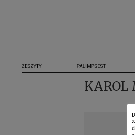
ZESZYTY
PALIMPSEST
KAROL
D
z
d
w