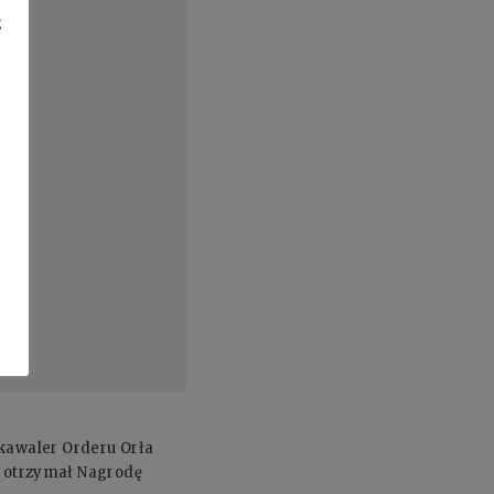
z
kawaler Orderu Orła
) otrzymał Nagrodę