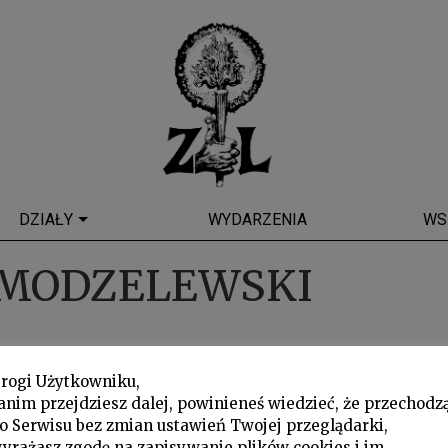
DZIAŁY
WYDARZENIA
WS
 MODZELEWSKI
rogi Użytkowniku,
anim przejdziesz dalej, powinieneś wiedzieć, że przechodz
o Serwisu bez zmian ustawień Twojej przeglądarki,
yrażasz zgodę na zapisywanie plików cookies i im