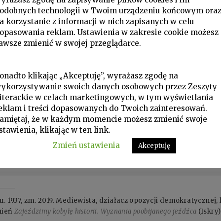
odobnych technologii w Twoim urządzeniu końcowym ora
a korzystanie z informacji w nich zapisanych w celu
opasowania reklam. Ustawienia w zakresie cookie możesz
awsze zmienić w swojej przeglądarce.
onadto klikając „Akceptuję”, wyrażasz zgodę na
ykorzystywanie swoich danych osobowych przez Zeszyty
iterackie w celach marketingowych, w tym wyświetlania
eklam i treści dopasowanych do Twoich zainteresowań.
amiętaj, że w każdym momencie możesz zmienić swoje
stawienia, klikając w ten link.
Zmień ustawienia
Akceptuję
937, zm. 2019. Mediewista, działacz opozycji demokratycznej, 
nień
Zajeździmy kobyłę historii. Wyznania poobijanego jeźdźca
(Iskry