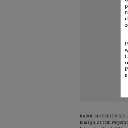
p
n
d
z
P
w
L
r
P
u
KAROL MODZELEWSKI ur. 1
Białego. Za tom wspom