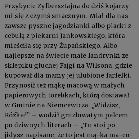
Przybycie Zylbersztajna do dziś kojarzy
mi się z czymś smacznym. Miał dla nas
zawsze pyszne jagodzianki albo placki z
cebulą z piekarni Jankowskiego, która
mieściła się przy Żupańskiego. Albo
najlepsze na świecie małe landrynki ze
sklepiku głuchej Fajgi na Wilsona, gdzie
kupował dla mamy jej ulubione farfelki.
Przynosił też mąkę macową w małych
papierowych torebkach, którą dostawał
w Gminie na Niemcewicza. „Widzisz,
Róźka?” – wodził gruzłowatym palcem
po dziwnych literach – „Tu stoi po
jidysz napisane, że to jest mą-ka ma-co-