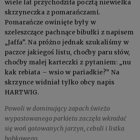
wiele lat przychodziła pocztą niewielka
skrzyneczka z pomarańczami.
Pomarańcze owinięte były w
szeleszczące pachnące bibułki z napisem
„Jaffa”. Na próżno jednak szukaliśmy w
paczce jakiegoś listu, choćby paru słów,
choćby malej karteczki z pytaniem: „nu
kak rebiata – wsio w pariadkie?” Na
skrzynce widniał tylko obcy napis
HARTWIG.
Powoli w dominujący zapach świeżo
wypastowanego parkietu zaczęła wkradać
się woń gotowanych jarzyn, cebuli i listka
bobkowego.