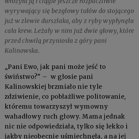
włożyła ją i ciągle jeszcze rozpaczliwie
wyrywający się bezgłowy tułów do stojącego
już w zlewie durszlaka, aby z ryby wypłynęła
cała krew. Leżały w nim już dwie głowy, które
przed chwilą przyniosła z góry pani
Kalinowska.
„Pani Ewo, jak pani może jeść to
świństwo?” – w głosie pani
Kalinowskiej brzmiało nie tyle
zdziwienie, co pobłażliwe politowanie,
któremu towarzyszył wymowny
wahadłowy ruch głowy. Mama jednak
nic nie odpowiedziała, tylko się lekko i
jakby nieobecnie uśmiechnęła, a na jej