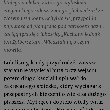
białego pudełka, z którego wyłuskała
eleganckiego spłaszczonego „belwedera” ze
złotym ustnikiem. Schyliła się, przypaliła
papierosa od płonącego pod garnkiem gazu i
zaciągnęła się z lubością. „Kochany jednak
ten Zylbersztajn”. Wiedziałam, o czym
mówiła.
Lubiliśmy, kiedy przychodził. Zawsze
starannie wycierał buty przy wejściu,
potem długo kaszlał i spluwał do
zakręcanego słoiczka, który wyciągał z
przepastnych kieszeni o wiele za dużego
płaszcza. Mył ręce i dopiero wtedy witał
się ze mną i bratem. „Nu, wus is? Jak tam