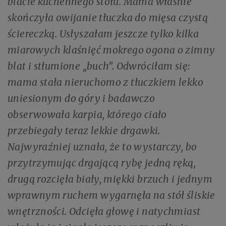
blacie kuchennego stołu. Mama właśnie
skończyła owijanie tłuczka do mięsa czystą
ściereczką. Usłyszałam jeszcze tylko kilka
miarowych klaśnięć mokrego ogona o zimny
blat i stłumione „buch”. Odwróciłam się:
mama stała nieruchomo z tłuczkiem lekko
uniesionym do góry i badawczo
obserwowała karpia, którego ciało
przebiegały teraz lekkie drgawki.
Najwyraźniej uznała, że to wystarczy, bo
przytrzymując drgającą rybę jedną ręką,
drugą rozcięła biały, miękki brzuch i jednym
wprawnym ruchem wygarnęła na stół śliskie
wnętrzności. Odcięła głowę i natychmiast