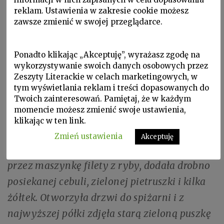
resztę krwi. Odfiletowała drugiego karpia i
reklam. Ustawienia w zakresie cookie możesz
pozostałe resztki włożyła do dużego rondla,
zawsze zmienić w swojej przeglądarce.
w którym pływały już rybie pęcherze
i obcięte płetwy. Dodała pietruszkę i
Ponadto klikając „Akceptuję”, wyrażasz zgodę na
wykorzystywanie swoich danych osobowych przez
marchew oraz stos pokrojonej w grube
Zeszyty Literackie w celach marketingowych, w
plastry cebuli i zapaliła gaz. Czekałam, aż
tym wyświetlania reklam i treści dopasowanych do
Twoich zainteresowań. Pamiętaj, że w każdym
pęcherze wypłyną na powierzchnię i zaczną
momencie możesz zmienić swoje ustawienia,
podskakiwać w gotującej wodzie. Lubiłam
klikając w ten link.
przekłuwać je szpilką i patrzeć, jak powoli
Zmień ustawienia
Akceptuję
flaczeją. Tymczasem mama przekręciła
przez maszynkę filety z ryby, dodała drobno
posiekanej cebuli, zielonej pietruszki i kilka
żółtek. Otworzyła drzwi do spiżarni i z
najwyższej półki zdjęła starą zieloną puszkę