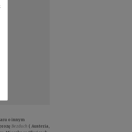
z
 paru o innym
 prozę
Bezduch
( Austeria,