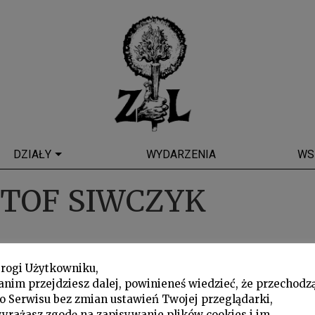
DZIAŁY
WYDARZENIA
WS
TOF SIWCZYK
rogi Użytkowniku,
anim przejdziesz dalej, powinieneś wiedzieć, że przechodz
o Serwisu bez zmian ustawień Twojej przeglądarki,
yrażasz zgodę na zapisywanie plików cookies i im