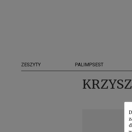
ZESZYTY
PALIMPSEST
KRZYSZ
D
z
d
w