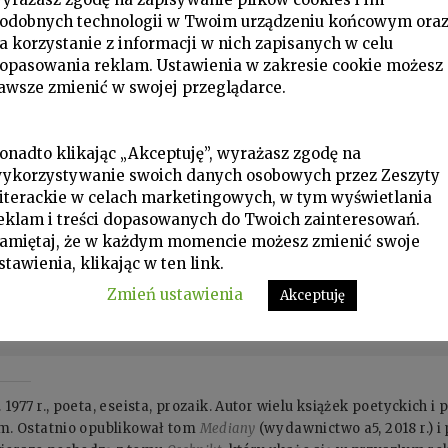
odobnych technologii w Twoim urządzeniu końcowym ora
a korzystanie z informacji w nich zapisanych w celu
opasowania reklam. Ustawienia w zakresie cookie możesz
awsze zmienić w swojej przeglądarce.
onadto klikając „Akceptuję”, wyrażasz zgodę na
ykorzystywanie swoich danych osobowych przez Zeszyty
iterackie w celach marketingowych, w tym wyświetlania
eklam i treści dopasowanych do Twoich zainteresowań.
amiętaj, że w każdym momencie możesz zmienić swoje
stawienia, klikając w ten link.
Zmień ustawienia
Akceptuję
77 r., poeta, eseista, prozaik. Autor wielu książek poetyckich i
. Ostatnio opublikował tom
Mediany
(wydawnictwo a5, 2018 r.) i