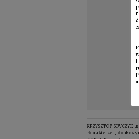
p
n
d
z
P
w
L
r
P
u
KRZYSZTOF SIWCZYK ur. 19
charakterze gatunkowym