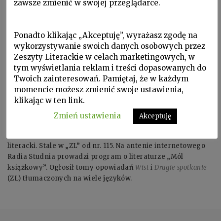
zawsze zmienić w swojej przeglądarce.
Ponadto klikając „Akceptuję”, wyrażasz zgodę na
wykorzystywanie swoich danych osobowych przez
Zeszyty Literackie w celach marketingowych, w
tym wyświetlania reklam i treści dopasowanych do
Twoich zainteresowań. Pamiętaj, że w każdym
momencie możesz zmienić swoje ustawienia,
klikając w ten link.
Zmień ustawienia
Akceptuję
MACIEJ MIŁKOWSKI ur. 1980. Prozaik, tłumacz, krytyk
literacki. Stale w „ZL” od nr. 115. Na antenie internetowego
Radia Studnia prowadzi program o literaturze „Mól
książkowy”. Ogłosił tomy opowiadań
Wist
i
Drugie spotkanie
(ZL) tłumaczonych na wiele języków.