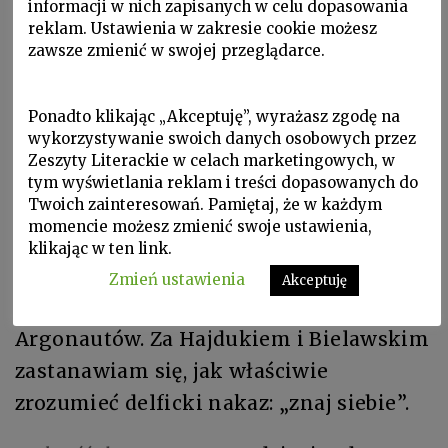
informacji w nich zapisanych w celu dopasowania
wartką rozmową o życiu zamkniętym w
reklam. Ustawienia w zakresie cookie możesz
starych księgach, zapisanym w coraz to
zawsze zmienić w swojej przeglądarce.
bardziej niemych językach. Od nas
samych zależy jak daleko pójdziemy za
Ponadto klikając „Akceptuję”, wyrażasz zgodę na
wykorzystywanie swoich danych osobowych przez
podpowiedzią badaczy starożytności, ile
Zeszyty Literackie w celach marketingowych, w
dopowiemy do naszkicowanej przez
tym wyświetlania reklam i treści dopasowanych do
Twoich zainteresowań. Pamiętaj, że w każdym
nich historii. Hajdukowi zawdzięczam
momencie możesz zmienić swoje ustawienia,
grę z wyobraźnią, u której początku stoi
klikając w ten link.
wiadomość o trzecim, nieistniejącym już
Zmień ustawienia
Akceptuję
dziele Homera poświęconym wyprawie
Argonautów. Za Hajdukiem i Bielawskim
zastanawiam się, jak właściwie
zrozumieć delficki nakaz: „znaj siebie”.