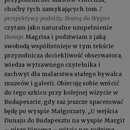
choćby tych zamykających tom
Z
perspektywy podróży
.
Bramę do Węgier
czytam jako naturalne uzupełnienie
Dunaju
Magrisa i podziwiam z jaką
swobodą współistnieje w tym tekście
przyrodnicza dociekliwość obserwatora,
wiedza wytrawnego czytelnika i
zachwyt dla malarstwa stałego bywalca
muzeów i galerii. Obiecuję sobie wrócić
do tego szkicu przy kolejnej wizycie w
Budapeszcie, gdy raz jeszcze spacerować
będę po wyspie Małgorzaty. „U wejścia
Dunaju do Budapesztu na wyspie Margit
– pisze Vincenz – witają nas rodzime,