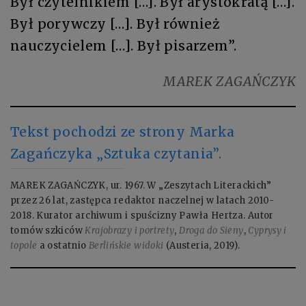
Był czytelnikiem […]. Był arystokratą […].
Był porywczy […]. Był również
nauczycielem […]. Był pisarzem”.
MAREK ZAGAŃCZYK
Tekst pochodzi ze strony Marka
Zagańczyka „Sztuka czytania”.
MAREK ZAGAŃCZYK, ur. 1967. W „Zeszytach Literackich”
przez 26 lat, zastępca redaktor naczelnej w latach 2010-
2018. Kurator archiwum i spuścizny Pawła Hertza. Autor
tomów szkiców
Krajobrazy i portrety
,
Droga do Sieny
,
Cyprysy i
topole
a ostatnio
Berlińskie widoki
(Austeria, 2019).