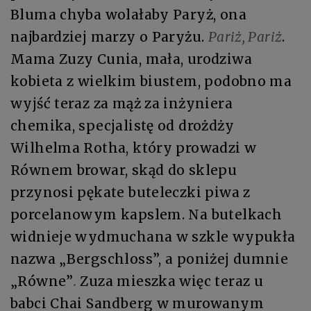
Bluma chyba wolałaby Paryż, ona
najbardziej marzy o Paryżu.
Pariż, Pariż
.
Mama Zuzy Cunia, mała, urodziwa
kobieta z wielkim biustem, podobno ma
wyjść teraz za mąż za inżyniera
chemika, specjalistę od drożdży
Wilhelma Rotha, który prowadzi w
Równem browar, skąd do sklepu
przynosi pękate buteleczki piwa z
porcelanowym kapslem. Na butelkach
widnieje wydmuchana w szkle wypukła
nazwa „Bergschloss”, a poniżej dumnie
„Równe”
.
Zuza mieszka więc teraz u
babci Chai Sandberg w murowanym