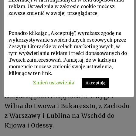
reklam. Ustawienia w zakresie cookie możesz
Polskiej Macierzy, gimnazjum
zawsze zmienić w swojej przeglądarce.
ukraińskie, rosyjskie, hebrajskie
organizacji Tarbut i polskie państwowe
Ponadto klikając „Akceptuję”, wyrażasz zgodę na
Gimnazjum Kościuszki przy
wykorzystywanie swoich danych osobowych przez
Zeszyty Literackie w celach marketingowych, w
Dubieckiego. Tyle różnych narodowości,
tym wyświetlania reklam i treści dopasowanych do
mówi się teraz, że Polska jest tyglem
Twoich zainteresowań. Pamiętaj, że w każdym
narodów. Od czasu jak wybudowano u
momencie możesz zmienić swoje ustawienia,
klikając w ten link.
was tory kolejowe, stacja leży zaraz
Zmień ustawienia
Akceptuję
niedaleko rzeki, pociągi z parową
zadyszką przecinają Równe z Rygi i
Wilna do Lwowa i Bukaresztu, z Zachodu
z Warszawy i Lublina na Wschód do
Kijowa i Odessy.