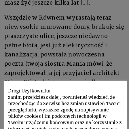
masz żyć jeszcze kilka lat […].
Wszędzie w Równem wyrastają teraz
niewysokie murowane domy, brukuje się
piaszczyste ulice, jeszcze niedawno
pełne błota, jest już elektryczność i
kanalizacja, powstała nowoczesna
poczta (twoja siostra Mania mówi, że
zaprojektował ją jej przyjaciel architekt
Misza Ptic), elektrownia, osiedla
mieszkaniowe. Na pobliskich terenach
Drogi Użytkowniku,
zanim przejdziesz dalej, powinieneś wiedzieć, że
terkoczą tartaki, młyny, siarkownie. Są
przechodząc do Serwisu bez zmian ustawień Twojej
trzy szpitale, w tym jeden żydowski,
przeglądarki, wyrażasz zgodę na zapisywanie
plików cookies i im podobnych technologii w
piętnaście szkół powszechnych, szkoły
Twoim urządzeniu końcowym oraz na korzystanie z
handlowe, Gimnazjum Kupieckie
informacji w nich zapisanych w celu dopasowania