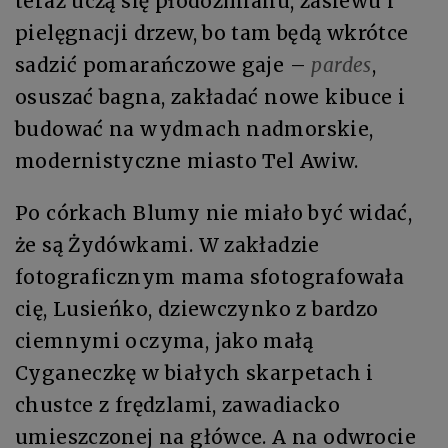
teraz uczą się płodozmianu, zasiewu i
pielęgnacji drzew, bo tam będą wkrótce
sadzić pomarańczowe gaje –
pardes
,
osuszać bagna, zakładać nowe kibuce i
budować na wydmach nadmorskie,
modernistyczne miasto Tel Awiw.
Po córkach Blumy nie miało być widać,
że są Żydówkami. W zakładzie
fotograficznym mama sfotografowała
cię, Lusieńko, dziewczynko z bardzo
ciemnymi oczyma, jako małą
Cyganeczkę w białych skarpetach i
chustce z frędzlami, zawadiacko
umieszczonej na główce. A na odwrocie