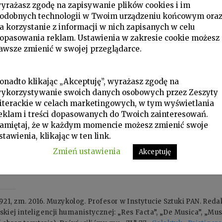
yrażasz zgodę na zapisywanie plików cookies i im
odobnych technologii w Twoim urządzeniu końcowym ora
a korzystanie z informacji w nich zapisanych w celu
opasowania reklam. Ustawienia w zakresie cookie możesz
awsze zmienić w swojej przeglądarce.
onadto klikając „Akceptuję”, wyrażasz zgodę na
ykorzystywanie swoich danych osobowych przez Zeszyty
iterackie w celach marketingowych, w tym wyświetlania
eklam i treści dopasowanych do Twoich zainteresowań.
amiętaj, że w każdym momencie możesz zmienić swoje
stawienia, klikając w ten link.
Zmień ustawienia
Akceptuję
21, zm. 2016. Muzykolog. Profesor w Instytucie Sztuki PAN. Re
kiej inteligencji humanistycznej: „Res Facta”, „De Musica”, „Musi