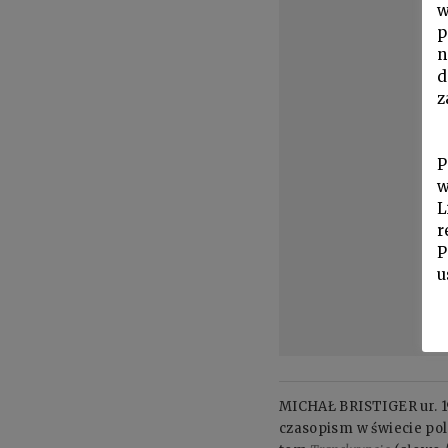
w
p
n
d
z
P
w
L
r
P
u
MICHAŁ BRISTIGER ur. 19
czasopism w świecie pols