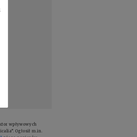
z
daktor wpływowych
calia”. Ogłosił m.in.