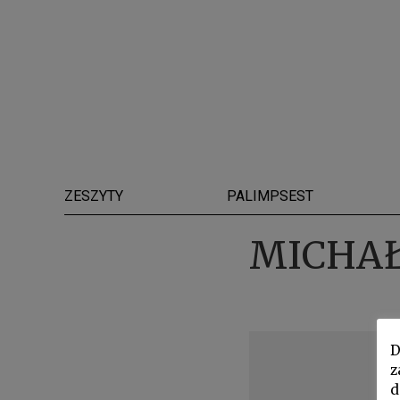
ZESZYTY
PALIMPSEST
MICHAŁ
D
z
d