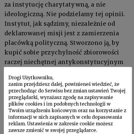
za instytucję charytatywną, a nie
ideologiczną. Nie podzielamy tej opinii.
Instytut, jak sądzimy, niezależnie od
deklarowanej misji jest z zamierzenia
placówką polityczną. Stworzono ją, by
kupić sobie przychylność zbiorowości
raczej niechętnej antykonstytucyjnym
poczynaniom, godzącym w prawa
Drogi Użytkowniku,
człowieka i obywatela. Od powstania w
zanim przejdziesz dalej, powinieneś wiedzieć, że
lutym 2019 roku instytut ten miał
przechodząc do Serwisu bez zmian ustawień Twojej
przeglądarki, wyrażasz zgodę na zapisywanie
trudności z akceptacją w środowisku
plików cookies i im podobnych technologii w
literackim. Obecna postawa SPP zmienia
Twoim urządzeniu końcowym oraz na korzystanie z
informacji w nich zapisanych w celu dopasowania
tę sytuację.
reklam. Ustawienia w zakresie cookie możesz
Każdy ma prawo do własnych poglądów
zawsze zmienić w swojej przeglądarce.