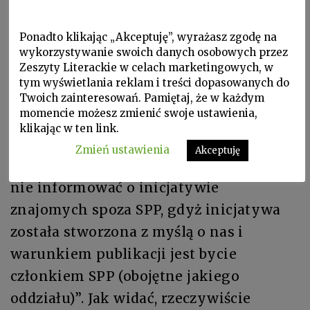
i indywidualnych decyzji. Gorzej, gdy
angażuje w nie autorytet organizacji.
Ponadto klikając „Akceptuję”, wyrażasz zgodę na
wykorzystywanie swoich danych osobowych przez
Jeszcze gorzej, gdy próbuje przy tym
Zeszyty Literackie w celach marketingowych, w
działać konspiracyjnie, jak pani prezes
tym wyświetlania reklam i treści dopasowanych do
Oddziału Warszawskiego SPP, która –
Twoich zainteresowań. Pamiętaj, że w każdym
momencie możesz zmienić swoje ustawienia,
anonsując perspektywy współpracy z
klikając w ten link.
Instytutem Literatury – w rozsyłanych
Zmień ustawienia
Akceptuję
członkom biuletynach nawołuje: „Proszę
nie informować o inicjatywie
znajomych spoza SPP, gdyż inicjatywa
została stworzona z myślą o nas i
warunkiem publikacji jest bycie
członkiem SPP (obojętne jakiego
oddziału)”. Jak widać, rzeczywiście